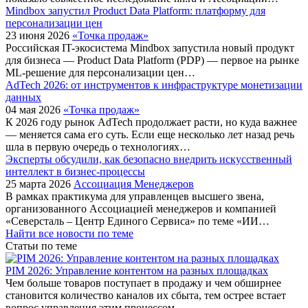
Mindbox запустил Product Data Platform: платформу для
персонализации цен
23 июня 2026
«Точка продаж»
Российская IT-экосистема Mindbox запустила новый продукт
для бизнеса — Product Data Platform (PDP) — первое на рынке
ML-решение для персонализации цен…
AdTech 2026: от инструментов к инфраструктуре монетизации
данных
04 мая 2026
«Точка продаж»
К 2026 году рынок AdTech продолжает расти, но куда важнее
— меняется сама его суть. Если еще несколько лет назад речь
шла в первую очередь о технологиях…
Эксперты обсудили, как безопасно внедрить искусственный
интеллект в бизнес-процессы
25 марта 2026
Ассоциация Менеджеров
В рамках практикума для управленцев высшего звена,
организованного Ассоциацией менеджеров и компанией
«Северсталь – Центр Единого Сервиса» по теме «ИИ…
Найти все новости по теме
Статьи по теме
PIM 2026: Управление контентом на разных площадках
Чем больше товаров поступает в продажу и чем обширнее
становится количество каналов их сбыта, тем острее встает
вопрос управления этим процессом.…