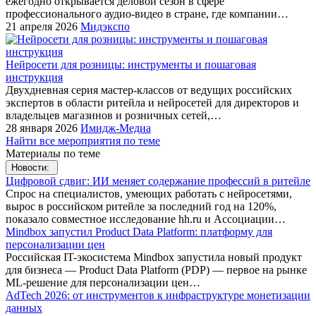
ежегодно открывается деловой сезон в сфере
профессионального аудио-видео в стране, где компании…
21 апреля 2026
Мидэкспо
Нейросети для розницы: инструменты и пошаговая
инструкция
Двухдневная серия мастер-классов от ведущих российских
экспертов в области ритейла и нейросетей для директоров и
владельцев магазинов и розничных сетей,…
28 января 2026
Имидж-Медиа
Найти все мероприятия по теме
Материалы по теме
Новости:
Цифровой сдвиг: ИИ меняет содержание профессий в ритейле
Спрос на специалистов, умеющих работать с нейросетями,
вырос в российском ритейле за последний год на 120%,
показало совместное исследование hh.ru и Ассоциации…
Mindbox запустил Product Data Platform: платформу для
персонализации цен
Российская IT-экосистема Mindbox запустила новый продукт
для бизнеса — Product Data Platform (PDP) — первое на рынке
ML-решение для персонализации цен…
AdTech 2026: от инструментов к инфраструктуре монетизации
данных