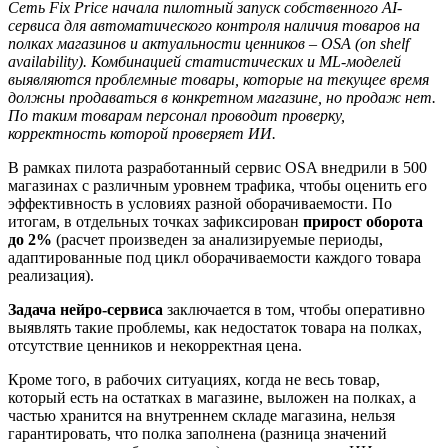
Сеть Fix Price начала пилотный запуск собственного AI-
сервиса для автоматического контроля наличия товаров на
полках магазинов и актуальности ценников – OSA (on shelf
availability). Комбинацией статистических и ML-моделей
выявляются проблемные товары, которые на текущее время
должны продаваться в конкретном магазине, но продаж нет.
По таким товарам персонал проводит проверку,
корректность которой проверяет ИИ.
В рамках пилота разработанный сервис OSA внедрили в 500
магазинах с различным уровнем трафика, чтобы оценить его
эффективность в условиях разной оборачиваемости. По
итогам, в отдельных точках зафиксирован
прирост оборота
до 2%
(расчет произведен за анализируемые периоды,
адаптированные под цикл оборачиваемости каждого товара
реализация).
Задача нейро-сервиса
заключается в том, чтобы оперативно
выявлять такие проблемы, как недостаток товара на полках,
отсутствие ценников и некорректная цена.
Кроме того, в рабочих ситуациях, когда не весь товар,
который есть на остатках в магазине, выложен на полках, а
частью хранится на внутреннем складе магазина, нельзя
гарантировать, что полка заполнена (разница значений