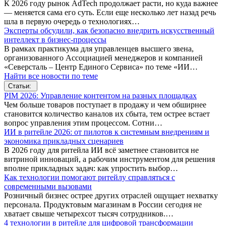
К 2026 году рынок AdTech продолжает расти, но куда важнее
— меняется сама его суть. Если еще несколько лет назад речь
шла в первую очередь о технологиях…
Эксперты обсудили, как безопасно внедрить искусственный
интеллект в бизнес-процессы
В рамках практикума для управленцев высшего звена,
организованного Ассоциацией менеджеров и компанией
«Северсталь – Центр Единого Сервиса» по теме «ИИ…
Найти все новости по теме
Статьи:
PIM 2026: Управление контентом на разных площадках
Чем больше товаров поступает в продажу и чем обширнее
становится количество каналов их сбыта, тем острее встает
вопрос управления этим процессом. Сотни…
ИИ в ритейле 2026: от пилотов к системным внедрениям и
экономика прикладных сценариев
В 2026 году для ритейла ИИ всё заметнее становится не
витриной инноваций, а рабочим инструментом для решения
вполне прикладных задач: как упростить выбор…
Как технологии помогают ритейлу справляться с
современными вызовами
Розничный бизнес острее других отраслей ощущает нехватку
персонала. Продуктовым магазинам в России сегодня не
хватает свыше четырехсот тысяч сотрудников.…
4 технологии в ритейле для цифровой трансформации