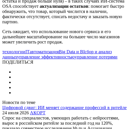
остатка и продаж больше нуля) – в таких случаях ИИ-система
OSA способствует
актуализации остатков
: помогает быстро
обнаружить, что товар, который числится в наличии,
фактически отсутствует, списать недостачу и заказать новую
партию.
Сеть ожидает, что использование нового сервиса и его
дальнейшее масштабирование на большее число магазинов
может увеличить рост продаж.
технологии
IT
автоматизация
Big Data и BI
сбор и анализ
данных
управление эффективностью
управление потерями
ПОДЕЛИТЬСЯ
Новости по теме
Цифровой сдвиг: ИИ меняет содержание профессий в ритейле
24 июля 2026
АКОРТ
Спрос на специалистов, умеющих работать с нейросетями,
вырос в российском ритейле за последний год на 120%,
показало совместное исследование hh.ru и Ассоциации…