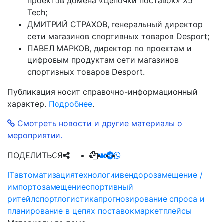
проектов домена «Цепочки поставок» X5
Tech;
ДМИТРИЙ СТРАХОВ, генеральный директор
сети магазинов спортивных товаров Desport;
ПАВЕЛ МАРКОВ, директор по проектам и
цифровым продуктам сети магазинов
спортивных товаров Desport.
Публикация носит справочно-информационный
характер.
Подробнее
.
Смотреть новости и другие материалы о
мероприятии.
ПОДЕЛИТЬСЯ
IT
автоматизация
технологии
вендорозамещение /
импортозамещение
спортивный
ритейл
спорт
логистика
прогнозирование спроса и
планирование в цепях поставок
маркетплейсы