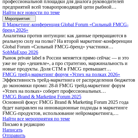
профессиональной площадки для диалога руководителей
предприятий всей товаропроводящей цепи рыбной…
Найти все новости по теме
Мероприятия:
II Маркетинг-конференция Global Forum «Сильный FMCG-
бренд 2026»
Аналитика против интуиции: как данные превращаются в
реальную силу на полке? На второй маркетинг-конференции
Global Forum «Сильный FMCG-бренд» участники…
SobMaExpo 2026
Рынок private label в России меняется прямо сейчас — и это
уже не про «дешевле», а про стратегию, маржинальность и
новые продукты. Доля СТМ в FMCG превышает…
FMCG трейд-маркетинг форум «Успех на полках 2026»
Эффективность трейд-маркетинга от распределения бюджетов
до экономики промо: 28-й FMCG трейд-маркетинг форум
«Успех на полках» соберет профессиональных…
FMCG Brand & Marketing Forum 2025
Основной фокус FMCG Brand & Marketing Forum 2025 года
будет направлен на инновационные подходы в маркетинге
FMCG-продуктов, использование нейромаркетинга,…
Найти все мероприятия по теме
Письмо в редакцию
Написать
Отправить