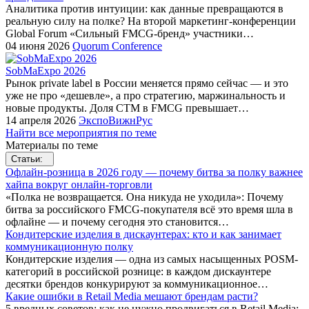
Аналитика против интуиции: как данные превращаются в
реальную силу на полке? На второй маркетинг-конференции
Global Forum «Сильный FMCG-бренд» участники…
04 июня 2026
Quorum Conference
SobMaExpo 2026
Рынок private label в России меняется прямо сейчас — и это
уже не про «дешевле», а про стратегию, маржинальность и
новые продукты. Доля СТМ в FMCG превышает…
14 апреля 2026
ЭкспоВижнРус
Найти все мероприятия по теме
Материалы по теме
Статьи:
Офлайн-розница в 2026 году — почему битва за полку важнее
хайпа вокруг онлайн-торговли
«Полка не возвращается. Она никуда не уходила»: Почему
битва за российского FMCG-покупателя всё это время шла в
офлайне — и почему сегодня это становится…
Кондитерские изделия в дискаунтерах: кто и как занимает
коммуникационную полку
Кондитерские изделия — одна из самых насыщенных POSM-
категорий в российской рознице: в каждом дискаунтере
десятки брендов конкурируют за коммуникационное…
Какие ошибки в Retail Media мешают брендам расти?
5 вредных советов: как не нужно продвигаться в Retail Media: