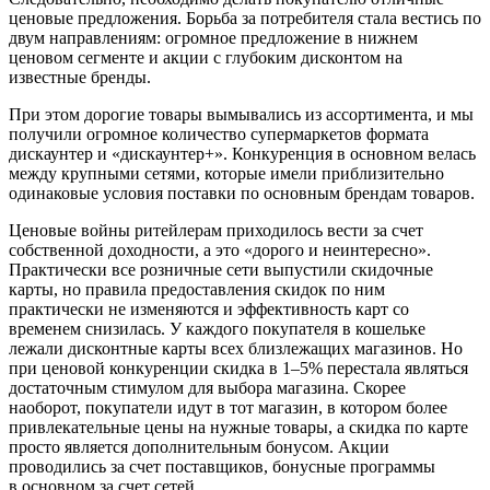
ценовые предложения. Борьба за потребителя стала вестись по
двум направлениям: огромное предложение в нижнем
ценовом сегменте и акции с глубоким дисконтом на
известные бренды.
При этом дорогие товары вымывались из ассортимента, и мы
получили огромное количество супермаркетов формата
дискаунтер и «дискаунтер+». Конкуренция в основном велась
между крупными сетями, которые имели приблизительно
одинаковые условия поставки по основным брендам товаров.
Ценовые войны ритейлерам приходилось вести за счет
собственной доходности, а это «дорого и неинтересно».
Практически все розничные сети выпустили скидочные
карты, но правила предоставления скидок по ним
практически не изменяются и эффективность карт со
временем снизилась. У каждого покупателя в кошельке
лежали дисконтные карты всех близлежащих магазинов. Но
при ценовой конкуренции скидка в 1–5% перестала являться
достаточным стимулом для выбора магазина. Скорее
наоборот, покупатели идут в тот магазин, в котором более
привлекательные цены на нужные товары, а скидка по карте
просто является дополнительным бонусом. Акции
проводились за счет поставщиков, бонусные программы
в основном за счет сетей.