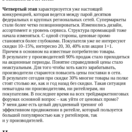
Четвертый этап
характеризуется уже настоящей
конкуренцией, которая ведется между парой десятков
федеральных и крупных региональных сетей. Супермаркеты
стали более четко позиционироваться. Изменились дизайн,
ассортимент и уровень сервиса. Структура промоакций тоже
начала изменяться. С одной стороны, ценовые промо
становятся более глубокими. Покупателя уже не интересуют
скидки 10–15%, интересно 20, 30, 40% или акции 1+1.
Причем в основном на известные потребителю товары.
В результате у производителей 90% продаж стало приходиться
на акционные периоды. Понятие справедливой цены стало
неактуальным. Для того чтобы хоть как­то зарабатывать,
производители стараются повысить цены поставки в сети.
В результате сегодня при скидке 30% многие товары на полке
стоят столько же, как и год назад без скидки. Такая ситуация
невыгодна ни производителям, ни ритейлерам, ни
покупателям. В последнее время на всех трейдмаркетинговых
форумах основной вопрос – как уйти от ценовых промо?
У меня даже есть целый двухдневный тренинг об
эффективном продвижении в ритейле, который пользуется
большой популярностью как у ритейлеров, так
и у производителей.