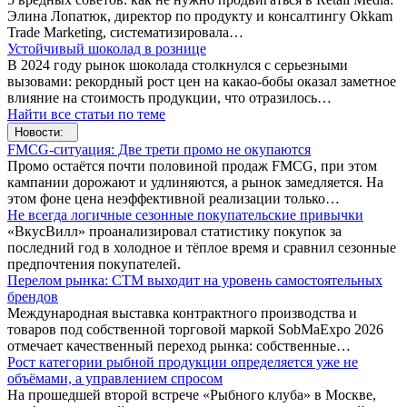
Элина Лопатюк, директор по продукту и консалтингу Okkam
Trade Marketing, систематизировала…
Устойчивый шоколад в рознице
В 2024 году рынок шоколада столкнулся с серьезными
вызовами: рекордный рост цен на какао-бобы оказал заметное
влияние на стоимость продукции, что отразилось…
Найти все статьи по теме
Новости:
FMCG-cитуация: Две трети промо не окупаются
Промо остаётся почти половиной продаж FMCG, при этом
кампании дорожают и удлиняются, а рынок замедляется. На
этом фоне цена неэффективной реализации только…
Не всегда логичные сезонные покупательские привычки
«ВкусВилл» проанализировал статистику покупок за
последний год в холодное и тёплое время и сравнил сезонные
предпочтения покупателей.
Перелом рынка: СТМ выходит на уровень самостоятельных
брендов
Международная выставка контрактного производства и
товаров под собственной торговой маркой SobMaExpo 2026
отмечает качественный переход рынка: собственные…
Рост категории рыбной продукции определяется уже не
объёмами, а управлением спросом
На прошедшей второй встрече «Рыбного клуба» в Москве,