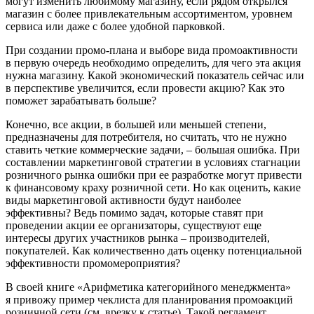
могут изменить любимому магазину, если рядом открылся
магазин с более привлекательным ассортиментом, уровнем
сервиса или даже с более удобной парковкой.
При создании промо-плана и выборе вида промоактивности
в первую очередь необходимо определить, для чего эта акция
нужна магазину. Какой экономический показатель сейчас или
в перспективе увеличится, если провести акцию? Как это
поможет зарабатывать больше?
Конечно, все акции, в большей или меньшей степени,
предназначены для потребителя, но считать, что не нужно
ставить четкие коммерческие задачи, – большая ошибка. При
составлении маркетинговой стратегии в условиях стагнации
розничного рынка ошибки при ее разработке могут привести
к финансовому краху розничной сети. Но как оценить, какие
виды маркетинговой активности будут наиболее
эффективны? Ведь помимо задач, которые ставят при
проведении акции ее организаторы, существуют еще
интересы других участников рынка – производителей,
покупателей. Как количественно дать оценку потенциальной
эффективности промомероприятия?
В своей книге «Арифметика категорийного менеджмента»
я привожу пример чек­листа для планирования промоакций
розничной сети (см. врезку к статье). Такой регламент