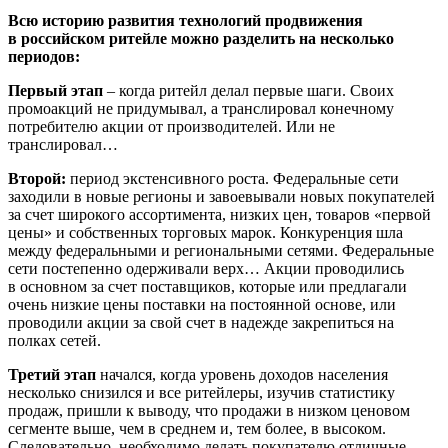
Всю историю развития технологий продвижения
в российском ритейле можно разделить на несколько
периодов:
Первый этап
– когда ритейл делал первые шаги. Своих
промоакций не придумывал, а транслировал конечному
потребителю акции от производителей. Или не
транслировал…
Второй:
период экстенсивного роста. Федеральные сети
заходили в новые регионы и завоевывали новых покупателей
за счет широкого ассортимента, низких цен, товаров «первой
цены» и собственных торговых марок. Конкуренция шла
между федеральными и региональными сетями. Федеральные
сети постепенно одерживали верх… Акции проводились
в основном за счет поставщиков, которые или предлагали
очень низкие цены поставки на постоянной основе, или
проводили акции за свой счет в надежде закрепиться на
полках сетей.
Третий этап
начался, когда уровень доходов населения
несколько снизился и все ритейлеры, изучив статистику
продаж, пришли к выводу, что продажи в низком ценовом
сегменте выше, чем в среднем и, тем более, в высоком.
Следовательно, необходимо делать покупателю отличные