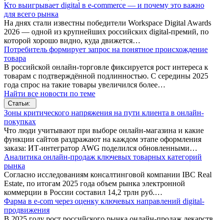
Кто выигрывает digital в e-commerce — и почему это важно
для всего рынка
На днях стали известны победители Workspace Digital Awards
2026 — одной из крупнейших российских digital-премий, по
которой хорошо видно, куда движется…
Потребитель формирует запрос на понятное происхождение
товара
В российской онлайн-торговле фиксируется рост интереса к
товарам с подтверждённой подлинностью. С середины 2025
года спрос на такие товары увеличился более…
Найти все новости по теме
Статьи:
Зоны критического напряжения на пути клиента в онлайн-
покупках
Что люди учитывают при выборе онлайн-магазина и какие
функции сайтов раздражают на каждом этапе оформления
заказа: ИТ-интегратор AWG поделился обновленными…
Аналитика онлайн-продаж ключевых товарных категорий
рынка
Согласно исследованиям консалтинговой компании IBC Real
Estate, по итогам 2025 года объем рынка электронной
коммерции в России составил 14,2 трлн руб.…
Фарма в e-com через оценку ключевых направлений digital-
продвижения
В 2025 году рост российского рынка онлайн-продаж лекарств