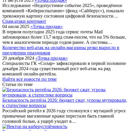
11 августа 2025
«Точка продаж»
Исследование «Недопустимое событие 2025», проведённое
компанией «Кибериспытание» (фонд «Сайберус»), показало
тревожную картину состояния цифровой безопасности…
Спам-атаки крепчают
04 июля 2025
«Точка продаж»
В первом полугодии 2025 года сервис почты Mail
заблокировал более 13,7 млрд спам-писем, что на 5% больше,
чем в аналогичном периоде годом ранее. А системы…
Количество веб-атак на онлайн-магазины резко выросло в
преддверии праздников
20 декабря 2024
«Точка продаж»
Специалисты ГК «Солар» зафиксировали в первой половине
декабря 2024 года существенный рост веб-атак на ряд
компаний онлайн-ритейла.
Найти все новости по теме
Статьи по теме
Безопасность ритейла 2026: бюджет сжат, угрозы мутировали,
к статистике вопросы
Российский ритейл в 2026 году столкнулся с мутацией угроз:
привычные магазинные кражи перестали быть главной
головной болью, а ущерб уходит в…