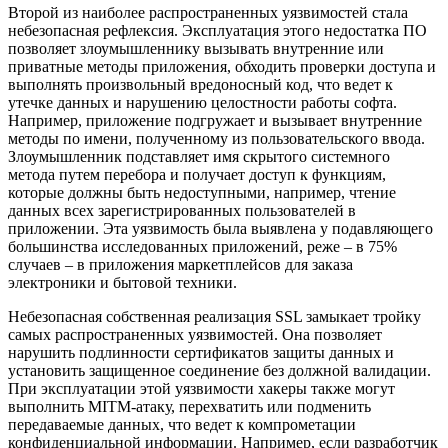
Второй из наиболее распространенных уязвимостей стала
небезопасная рефлексия. Эксплуатация этого недостатка ПО
позволяет злоумышленнику вызывать внутренние или
приватные методы приложения, обходить проверки доступа и
выполнять произвольный вредоносный код, что ведет к
утечке данных и нарушению целостности работы софта.
Например, приложение подгружает и вызывает внутренние
методы по имени, полученному из пользовательского ввода.
Злоумышленник подставляет имя скрытого системного
метода путем перебора и получает доступ к функциям,
которые должны быть недоступными, например, чтение
данных всех зарегистрированных пользователей в
приложении. Эта уязвимость была выявлена у подавляющего
большинства исследованных приложений, реже – в 75%
случаев – в приложения маркетплейсов для заказа
электроники и бытовой техники.
Небезопасная собственная реализация SSL замыкает тройку
самых распространенных уязвимостей. Она позволяет
нарушить подлинности сертификатов защиты данных и
установить защищенное соединение без должной валидации.
При эксплуатации этой уязвимости хакеры также могут
выполнить MITM-атаку, перехватить или подменить
передаваемые данных, что ведет к компрометации
конфиденциальной информации. Например, если разработчик