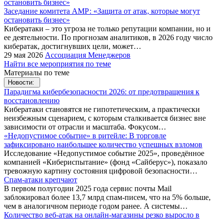
Заседание комитета АМР: «Защита от атак, которые могут
остановить бизнес»
Кибератаки – это угроза не только репутации компании, но и
ее деятельности. По прогнозам аналитиков, в 2026 году число
кибератак, достигнувших цели, может…
29 мая 2026
Ассоциация Менеджеров
Найти все мероприятия по теме
Материалы по теме
Новости:
Парадигма кибербезопасности 2026: от предотвращения к
восстановлению
Кибератаки становятся не гипотетическим, а практически
неизбежным сценарием, с которым сталкивается бизнес вне
зависимости от отрасли и масштаба. Фокусом…
«Недопустимое событие» в ритейле: В торговле
зафиксировано наибольшее количество успешных взломов
Исследование «Недопустимое событие 2025», проведённое
компанией «Кибериспытание» (фонд «Сайберус»), показало
тревожную картину состояния цифровой безопасности…
Спам-атаки крепчают
В первом полугодии 2025 года сервис почты Mail
заблокировал более 13,7 млрд спам-писем, что на 5% больше,
чем в аналогичном периоде годом ранее. А системы…
Количество веб-атак на онлайн-магазины резко выросло в