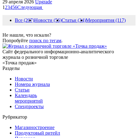
29 апреля 2026
Upgrade
1
2
3
4
5
6
Следующая
Все (207)
Новости (56)
Статьи (34)
Мероприятия (117)
Не нашли, что искали?
Попробуйте
поиск по тегам
.
Сайт федерального информационно-аналитического
журнала о розничной торговле
«Точка продаж»
Разделы
Новости
Номера журнала
Статьи
Календарь
мероприятий
Спецпроекты
Рубрикатор
Магазиностроение
Продуктовый ритейл