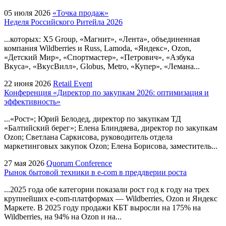
05 июля 2026
«Точка продаж»
Неделя Российского Ритейла 2026
...которых: Х5 Group, «Магнит», «Лента», объединенная
компания Wildberries и Russ, Lamoda, «Яндекс»,
Ozon
,
«Детский Мир», «Спортмастер», «Петрович», «Азбука
Вкуса», «ВкусВилл», Globus, Metro, «Купер», «Лемана...
22 июня 2026
Retail Event
Конференция «Директор по закупкам 2026: оптимизация и
эффективность»
...«Рост»; Юрий Белодед, директор по закупкам ТД
«Балтийский берег»; Елена Блиндяева, директор по закупкам
Ozon
; Светлана Саркисова, руководитель отдела
маркетинговых закупок
Ozon
; Елена Борисова, заместитель...
27 мая 2026
Quorum Conference
Рынок бытовой техники в e-com в преддверии роста
...2025 года обе категории показали рост год к году на трех
крупнейших e-com-платформах — Wildberries,
Ozon
и Яндекс
Маркете. В 2025 году продажи КБТ выросли на 175% на
Wildberries, на 94% на
Ozon
и на...