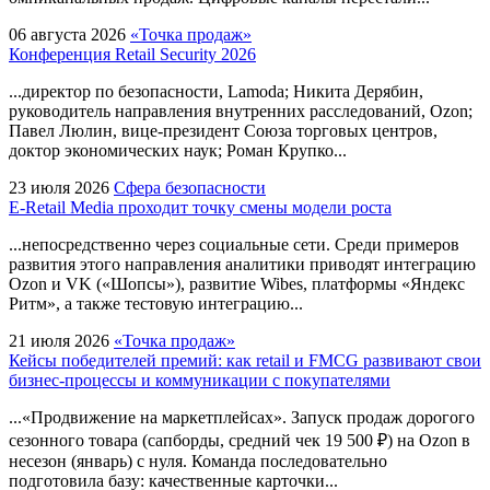
06 августа 2026
«Точка продаж»
Конференция Retail Security 2026
...директор по безопасности, Lamoda; Никита Дерябин,
руководитель направления внутренних расследований,
Ozon
;
Павел Люлин, вице-президент Союза торговых центров,
доктор экономических наук; Роман Крупко...
23 июля 2026
Сфера безопасности
E-Retail Media проходит точку смены модели роста
...непосредственно через социальные сети. Среди примеров
развития этого направления аналитики приводят интеграцию
Ozon
и VK («Шопсы»), развитие Wibes, платформы «Яндекс
Ритм», а также тестовую интеграцию...
21 июля 2026
«Точка продаж»
Кейсы победителей премий: как retail и FMCG развивают свои
бизнес-процессы и коммуникации с покупателями
...«Продвижение на маркетплейсах». Запуск продаж дорогого
сезонного товара (сапборды, средний чек 19 500 ₽) на
Ozon
в
несезон (январь) с нуля. Команда последовательно
подготовила базу: качественные карточки...