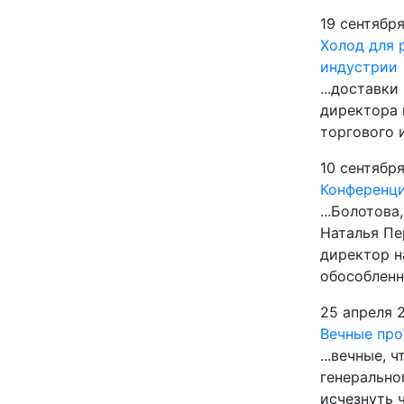
19 сентябр
Холод для 
индустрии
...доставк
директора 
торгового и
10 сентябр
Конференци
...Болотов
Наталья Пе
директор н
обособленно
25 апреля 
Вечные про
...вечные, 
генерально
исчезнуть 