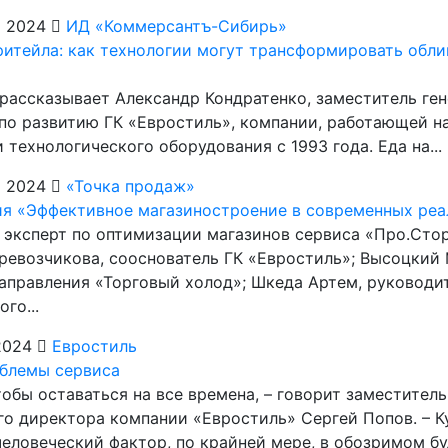
я 2024
ИД «Коммерсантъ-Сибирь»
ритейла: как технологии могут трансформировать обли
и рассказывает Александр Кондратенко, заместитель ге
по развитию ГК «Евростиль», компании, работающей н
 технологического оборудования с 1993 года. Еда на...
я 2024
«Точка продаж»
я «Эффективное магазиностроение в современных реа
а, эксперт по оптимизации магазинов сервиса «Про.Сто
ревозчикова, сооснователь ГК «Евростиль»; Высоцкий
аправления «Торговый холод»; Шкеда Артем, руководи
го...
2024
Евростиль
блемы сервиса
чтобы оставаться на все времена, – говорит заместитель
го директора компании «Евростиль» Сергей Попов. – 
человеческий фактор, по крайней мере, в обозримом бу