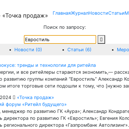
Главная
Журнал
Новости
Статьи
М
Поиск по запросу:
Новости (0)
Статьи (6)
Меро
фокусе: тренды и технологии для ритейла
энергии, и все ритейлеры стараются экономить,— расск
о развитию группы компаний “Евростиль” Александр Ко
ом итоге торговые сети подошли к тому, что [нужно зак
 2024
«Точка продаж»
ий форум «Ритейл будущего»
а, менеджер по развитию ГК «Аура»; Александр Кондрат
ь директора по развитию ГК «Евростиль»; Евгения Коло
ь регионального директора «Газпромбанк Автолизинг». 