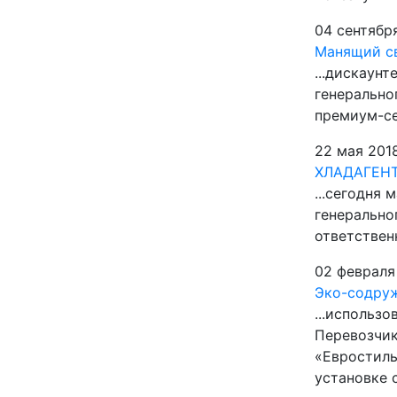
04 сентябр
Манящий св
...дискаунт
генерально
премиум-се
22 мая 201
ХЛАДАГЕНТЫ
...сегодня
генерально
ответствен
02 февраля
Эко-содруж
...использ
Перевозчик
«Евростиль
установке с