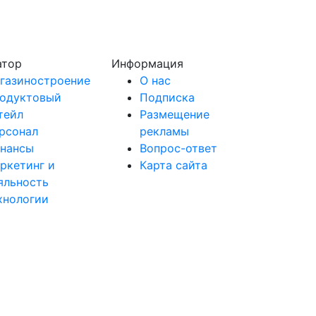
атор
Информация
газиностроение
О нас
одуктовый
Подписка
тейл
Размещение
рсонал
рекламы
нансы
Вопрос-ответ
ркетинг и
Карта сайта
яльность
хнологии