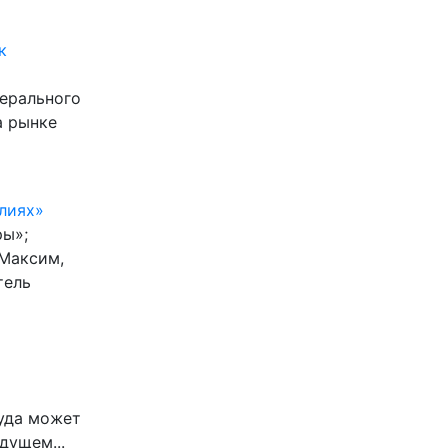
к
нерального
а рынке
лиях»
ры»;
 Максим,
тель
Куда может
дущем...