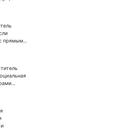
итель
сли
 прямым...
ститель
Социальная
ами...
я
и
 и