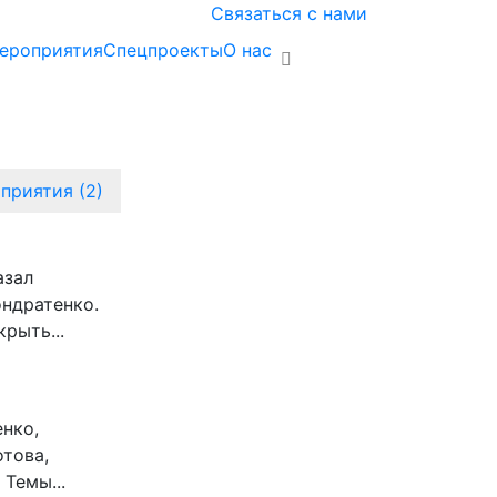
Связаться с нами
ероприятия
Спецпроекты
О нас
приятия (2)
азал
ндратенко.
рыть...
енко,
това,
Темы...