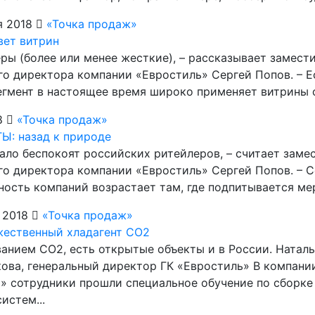
я 2018
«Точка продаж»
ет витрин
еры (более или менее жесткие), – рассказывает замест
го директора компании «Евростиль» Сергей Попов. – Е
гмент в настоящее время широко применяет витрины с
8
«Точка продаж»
: назад к природе
 мало беспокоят российских ритейлеров, – считает заме
го директора компании «Евростиль» Сергей Попов. – 
ность компаний возрастает там, где подпитывается мер
 2018
«Точка продаж»
ественный хладагент CO2
ованием CO2, есть открытые объекты и в России. Наталь
ова, генеральный директор ГК «Евростиль» В компани
» сотрудники прошли специальное обучение по сборке
истем...