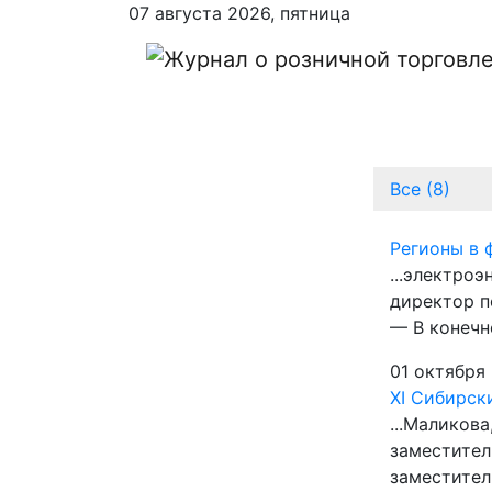
07 августа 2026, пятница
Все (8)
Регионы в 
...электро
директор п
— В конечн
01 октября
XI Сибирск
...Маликов
заместител
заместител