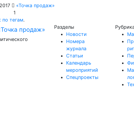
 2017
«Точка продаж»
1
 по тегам
.
Разделы
Рубрик
Новости
Ма
литического
Номера
Пр
журнала
ри
Статьи
Пе
Календарь
Фи
мероприятий
Ма
Спецпроекты
ло
Те