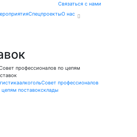
Связаться с нами
ероприятия
Спецпроекты
О нас
авок
гистика
алкоголь
Совет профессионалов
 цепям поставок
склады