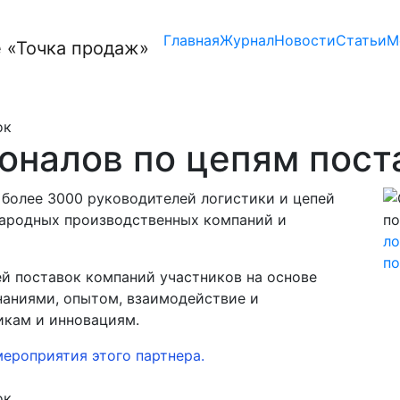
Главная
Журнал
Новости
Статьи
М
ок
оналов по цепям пост
более 3000 руководителей логистики и цепей
народных производственных компаний и
ло
по
й поставок компаний участников на основе
наниями, опытом, взаимодействие и
икам и инновациям.
мероприятия этого партнера.
ок