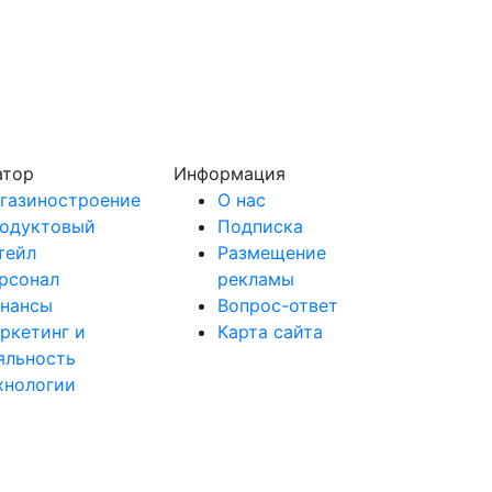
атор
Информация
газиностроение
О нас
одуктовый
Подписка
тейл
Размещение
рсонал
рекламы
нансы
Вопрос-ответ
ркетинг и
Карта сайта
яльность
хнологии