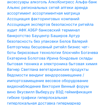
аксессуары
алкоголь
АлкоКонгресс
Альфа-банк
Альянс региональных сетей
аптеки
аренда
ассортимент
ассортиментная матрица
Ассоциация факторинговых компаний
Ассоциация экспертов безопасности ритейла
аудит
АФК
АЭБР
банковский терминал
банкротство
Бауцентр
Баширов Артур
безопасность
без упаковки
Белов Валерий
Белторгмаш
бесшовный ритейл
бизнес чат-
боты
бирюзовые технологии
блокчейн
Богачева
Екатерина
Болотова Ирина
бондовые склады
бытовая техника и электроника
бытовая химия
Вагнер Светлана
вегетарианские продукты
Ведомости
вендинг
вендорозамещение /
импортозамещение
весовое оборудование
видеонаблюдение
Виктория
Винный форум
вино
Вкусвилл
Выберу.ру
ВЭД
геймификация
гибкие графики
гиперлокальная
гиперлокальная доставка
гипермаркер