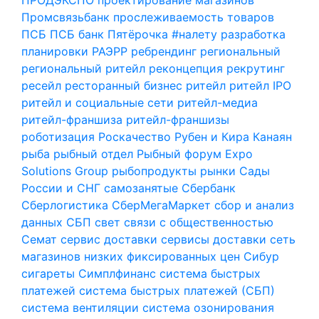
Промсвязьбанк
прослеживаемость товаров
ПСБ
ПСБ банк
Пятёрочка #налету
разработка
планировки
РАЭРР
ребрендинг
региональный
региональный ритейл
реконцепция
рекрутинг
ресейл
ресторанный бизнес
ритейл
ритейл IPO
ритейл и социальные сети
ритейл-медиа
ритейл-франшиза
ритейл-франшизы
роботизация
Роскачество
Рубен и Кира Канаян
рыба
рыбный отдел
Рыбный форум Expo
Solutions Group
рыбопродукты
рынки
Сады
России и СНГ
самозанятые
Сбербанк
Сберлогистика
СберМегаМаркет
сбор и анализ
данных
СБП
свет
связи с общественностью
Семат
сервис доставки
сервисы доставки
сеть
магазинов низких фиксированных цен
Сибур
сигареты
Симплфинанс
система быстрых
платежей
система быстрых платежей (СБП)
система вентиляции
система озонирования