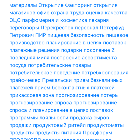
материалы
Открытие Факторинг
открытия
магазинов
офис
охрана труда
оценка качества
ОЦО
парфюмерия и косметика
пекарня
переговоры
Перекресток
персонал
Петерфуд
Петрович
ПИР
пищевая безопасность
пищевое
производство
планирование в цепях поставок
платежные решения
подарки
поколение Z
последняя миля
построение ассортимента
посуда
потребительские товары
потребительское поведение
потребкооперация
прайс-чекер
Прекальски
прием безналичных
платежей
прием бесконтактных платежей
прикассовая зона
прогнозирование потерь
прогнозирование спроса
прогнозирование
спроса и планирование в цепях поставок
программы лояльности
продажа сыров
продажи
продуктовый ритейл
продуктоматы
продукты
продукты питания
Продфорум
ПРОДЭКСПО
проектирование магазинов