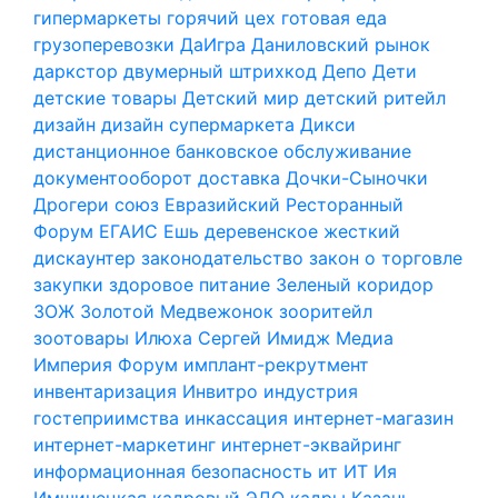
гипермаркеты
горячий цех
готовая еда
грузоперевозки
ДаИгра
Даниловский рынок
даркстор
двумерный штрихкод
Депо
Дети
детские товары
Детский мир
детский ритейл
дизайн
дизайн супермаркета
Дикси
дистанционное банковское обслуживание
документооборот
доставка
Дочки-Сыночки
Дрогери союз
Евразийский Ресторанный
Форум
ЕГАИС
Ешь деревенское
жесткий
дискаунтер
законодательство
закон о торговле
закупки
здоровое питание
Зеленый коридор
ЗОЖ
Золотой Медвежонок
зооритейл
зоотовары
Илюха Сергей
Имидж Медиа
Империя Форум
имплант-рекрутмент
инвентаризация
Инвитро
индустрия
гостеприимства
инкассация
интернет-магазин
интернет-маркетинг
интернет-эквайринг
информационная безопасность
ит
ИТ
Ия
Имшинецкая
кадровый ЭДО
кадры
Казань