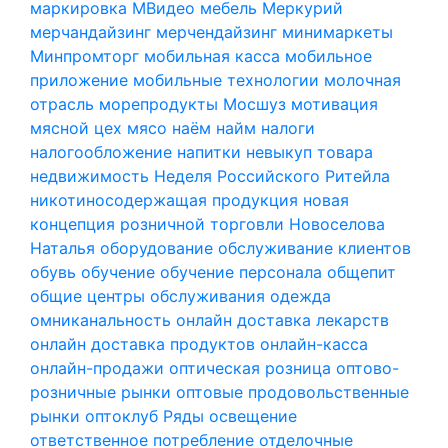
маркировка
МВидео
мебель
Меркурий
мерчандайзинг
мерчендайзинг
минимаркеты
Минпромторг
мобильная касса
мобильное
приложение
мобильные технологии
молочная
отрасль
морепродукты
Мосшуз
мотивация
мясной цех
мясо
наём
найм
налоги
налогообложение
напитки
невыкуп товара
недвижимость
Неделя Российского Ритейла
никотиносодержащая продукция
новая
концепция розничной торговли
Новоселова
Наталья
оборудование
обслуживание клиентов
обувь
обучение
обучение персонала
общепит
общие центры обслуживания
одежда
омниканальность
онлайн доставка лекарств
онлайн доставка продуктов
онлайн-касса
онлайн-продажи
оптическая розница
оптово-
розничные рынки
оптовые продовольственные
рынки
оптоклуб Ряды
освещение
ответственное потребление
отделочные