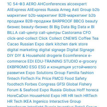
1С
54-ФЗ
AERO
AHConferences
alcoexpert
AliExpress
AliExpress Russia
Arneg
Asti Group
b2b
маркетинг
b2b-маркетинг
B2B-маркетинг
b2b
продажи
B2B-продажи
BARPROOF
BBCG
beauty
бизнес
beauty-бизнес
BI
Big Data
Big Data и BI
BILLA
call-центр
call-центры
Castorama
CFO
click-and-collect
Click Collect
CNEWS
Coffee Tea
Cacao Russian Expo
dark kitchen
dark store
digital marketing
digital signage
Digital Signage
DIY
DIY & Household
drogerie
Ecomference
e-
commerce
EDI
EDU-TRAINING STUDIO
e-grocery
EKBPROMO
ESG
ESG и концепция устойчивого
развития
Expo Solutions Group
Familia
fashion
fintech
FinTech
Fix Price
FMCG
Food Safety
foodtech
Forbes Congress
GFSI
Global Fishery
Forum & Seafood Expo Russia
Globus
Hoff
horeca
HoreCaDon
HouseHold Expo
HR
HR tech
HRTech
HR Tech
IKEA
Ingenico
Interactive Group
Interforum
Interlight Russia
Inventive Retail Group