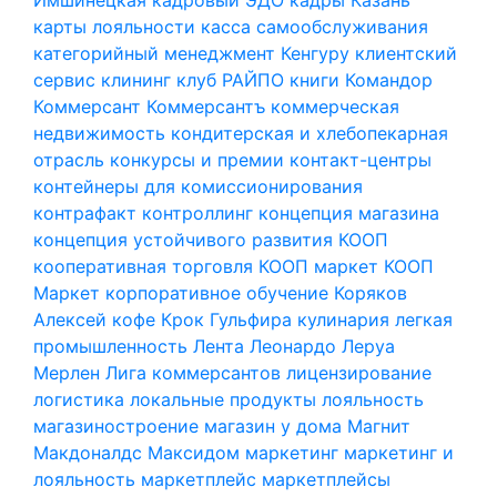
карты лояльности
касса самообслуживания
категорийный менеджмент
Кенгуру
клиентский
сервис
клининг
клуб РАЙПО
книги
Командор
Коммерсант
Коммерсантъ
коммерческая
недвижимость
кондитерская и хлебопекарная
отрасль
конкурсы и премии
контакт-центры
контейнеры для комиссионирования
контрафакт
контроллинг
концепция магазина
концепция устойчивого развития
КООП
кооперативная торговля
КООП маркет
КООП
Маркет
корпоративное обучение
Коряков
Алексей
кофе
Крок Гульфира
кулинария
легкая
промышленность
Лента
Леонардо
Леруа
Мерлен
Лига коммерсантов
лицензирование
логистика
локальные продукты
лояльность
магазиностроение
магазин у дома
Магнит
Макдоналдс
Максидом
маркетинг
маркетинг и
лояльность
маркетплейс
маркетплейсы