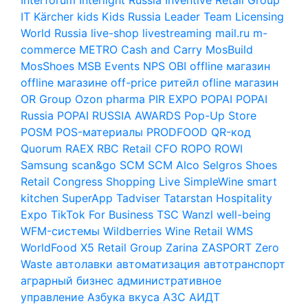
IT
Kärcher
kids
Kids Russia
Leader Team
Licensing
World Russia
live-shop
livestreaming
mail.ru
m-
commerce
METRO Cash and Carry
MosBuild
MosShoes
MSB Events
NPS
OBI
offline магазин
offline магазине
off-price ритейл
ofline магазин
OR Group
Ozon
pharma
PIR EXPO
POPAI
POPAI
Russia
POPAI RUSSIA AWARDS
Pop-Up Store
POSM
POS-материалы
PRODFOOD
QR-код
Quorum
RAEX
RBC
Retail CFO
ROPO
ROWI
Samsung
scan&go
SCM
SCM Alco
Selgros
Shoes
Retail Congress
Shopping Live
SimpleWine
smart
kitchen
SuperApp
Tadviser
Tatarstan Hospitality
Expo
TikTok For Business
TSC
Wanzl
well-being
WFM-системы
Wildberries
Wine Retail
WMS
WorldFood
X5 Retail Group
Zarina
ZASPORT
Zero
Waste
автолавки
автоматизация
автотранспорт
аграрный бизнес
административное
управление
Азбука вкуса
АЗС
АИДТ