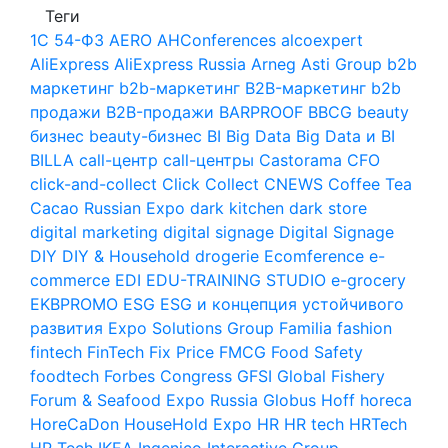
Теги
1С
54-ФЗ
AERO
AHConferences
alcoexpert
AliExpress
AliExpress Russia
Arneg
Asti Group
b2b
маркетинг
b2b-маркетинг
B2B-маркетинг
b2b
продажи
B2B-продажи
BARPROOF
BBCG
beauty
бизнес
beauty-бизнес
BI
Big Data
Big Data и BI
BILLA
call-центр
call-центры
Castorama
CFO
click-and-collect
Click Collect
CNEWS
Coffee Tea
Cacao Russian Expo
dark kitchen
dark store
digital marketing
digital signage
Digital Signage
DIY
DIY & Household
drogerie
Ecomference
e-
commerce
EDI
EDU-TRAINING STUDIO
e-grocery
EKBPROMO
ESG
ESG и концепция устойчивого
развития
Expo Solutions Group
Familia
fashion
fintech
FinTech
Fix Price
FMCG
Food Safety
foodtech
Forbes Congress
GFSI
Global Fishery
Forum & Seafood Expo Russia
Globus
Hoff
horeca
HoreCaDon
HouseHold Expo
HR
HR tech
HRTech
HR Tech
IKEA
Ingenico
Interactive Group