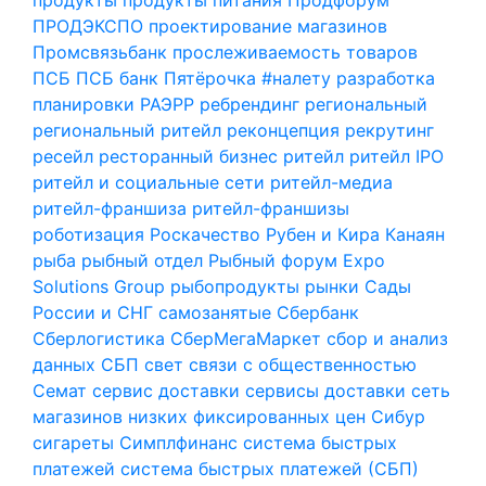
ПРОДЭКСПО
проектирование магазинов
Промсвязьбанк
прослеживаемость товаров
ПСБ
ПСБ банк
Пятёрочка #налету
разработка
планировки
РАЭРР
ребрендинг
региональный
региональный ритейл
реконцепция
рекрутинг
ресейл
ресторанный бизнес
ритейл
ритейл IPO
ритейл и социальные сети
ритейл-медиа
ритейл-франшиза
ритейл-франшизы
роботизация
Роскачество
Рубен и Кира Канаян
рыба
рыбный отдел
Рыбный форум Expo
Solutions Group
рыбопродукты
рынки
Сады
России и СНГ
самозанятые
Сбербанк
Сберлогистика
СберМегаМаркет
сбор и анализ
данных
СБП
свет
связи с общественностью
Семат
сервис доставки
сервисы доставки
сеть
магазинов низких фиксированных цен
Сибур
сигареты
Симплфинанс
система быстрых
платежей
система быстрых платежей (СБП)