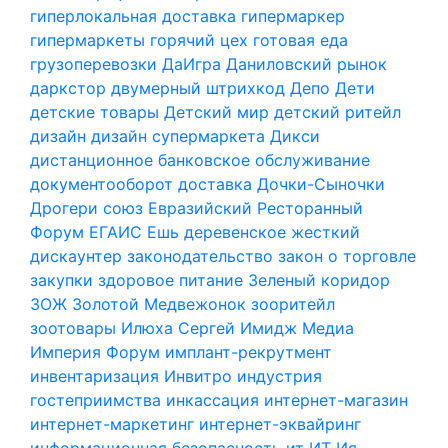
гиперлокальная доставка
гипермаркер
гипермаркеты
горячий цех
готовая еда
грузоперевозки
ДаИгра
Даниловский рынок
даркстор
двумерный штрихкод
Депо
Дети
детские товары
Детский мир
детский ритейл
дизайн
дизайн супермаркета
Дикси
дистанционное банковское обслуживание
документооборот
доставка
Дочки-Сыночки
Дрогери союз
Евразийский Ресторанный
Форум
ЕГАИС
Ешь деревенское
жесткий
дискаунтер
законодательство
закон о торговле
закупки
здоровое питание
Зеленый коридор
ЗОЖ
Золотой Медвежонок
зооритейл
зоотовары
Илюха Сергей
Имидж Медиа
Империя Форум
имплант-рекрутмент
инвентаризация
Инвитро
индустрия
гостеприимства
инкассация
интернет-магазин
интернет-маркетинг
интернет-эквайринг
информационная безопасность
ит
ИТ
Ия