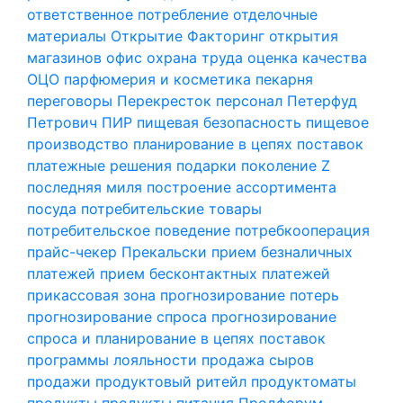
ответственное потребление
отделочные
материалы
Открытие Факторинг
открытия
магазинов
офис
охрана труда
оценка качества
ОЦО
парфюмерия и косметика
пекарня
переговоры
Перекресток
персонал
Петерфуд
Петрович
ПИР
пищевая безопасность
пищевое
производство
планирование в цепях поставок
платежные решения
подарки
поколение Z
последняя миля
построение ассортимента
посуда
потребительские товары
потребительское поведение
потребкооперация
прайс-чекер
Прекальски
прием безналичных
платежей
прием бесконтактных платежей
прикассовая зона
прогнозирование потерь
прогнозирование спроса
прогнозирование
спроса и планирование в цепях поставок
программы лояльности
продажа сыров
продажи
продуктовый ритейл
продуктоматы
продукты
продукты питания
Продфорум