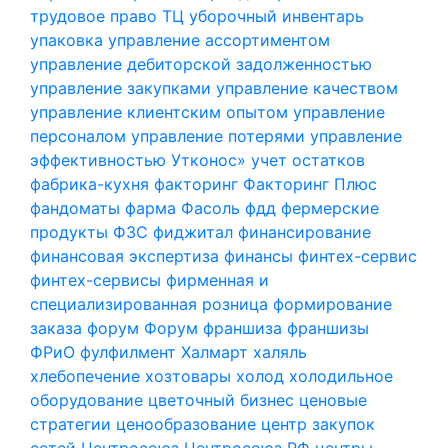
трудовое право
ТЦ
уборочный инвентарь
упаковка
управление ассортиментом
управление дебиторской задолженностью
управление закупками
управление качеством
управление клиентским опытом
управление
персоналом
управление потерями
управление
эффективностью
Утконос»
учет остатков
фабрика-кухня
факторинг
Факторинг Плюс
фандоматы
фарма
Фасоль
фдд
фермерские
продукты
ФЗС
фиджитал
финансирование
финансовая экспертиза
финансы
финтех-сервис
финтех-сервисы
фирменная и
специализированная розница
формирование
заказа
форум
Форум
франшиза
франшизы
ФРиО
фулфилмент
Халмарт
халяль
хлебопечение
хозтовары
холод
холодильное
оборудование
цветочный бизнес
ценовые
стратегии
ценообразование
центр закупок
сетей
Центросоюз
Центросоюз РФ
центры