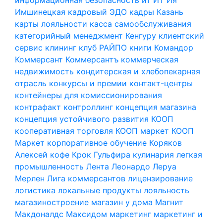
Имшинецкая
кадровый ЭДО
кадры
Казань
карты лояльности
касса самообслуживания
категорийный менеджмент
Кенгуру
клиентский
сервис
клининг
клуб РАЙПО
книги
Командор
Коммерсант
Коммерсантъ
коммерческая
недвижимость
кондитерская и хлебопекарная
отрасль
конкурсы и премии
контакт-центры
контейнеры для комиссионирования
контрафакт
контроллинг
концепция магазина
концепция устойчивого развития
КООП
кооперативная торговля
КООП маркет
КООП
Маркет
корпоративное обучение
Коряков
Алексей
кофе
Крок Гульфира
кулинария
легкая
промышленность
Лента
Леонардо
Леруа
Мерлен
Лига коммерсантов
лицензирование
логистика
локальные продукты
лояльность
магазиностроение
магазин у дома
Магнит
Макдоналдс
Максидом
маркетинг
маркетинг и