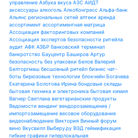
управление
Азбука вкуса
АЗС
АИДТ
аксессуары
алкоголь
АлкоКонгресс
Альфа-банк
Альянс региональных сетей
аптеки
аренда
ассортимент
ассортиментная матрица
Ассоциация факторинговых компаний
Ассоциация экспертов безопасности ритейла
аудит
АФК
АЭБР
банковский терминал
банкротство
Бауцентр
Баширов Артур
безопасность
без упаковки
Белов Валерий
Белторгмаш
бесшовный ритейл
бизнес чат-
боты
бирюзовые технологии
блокчейн
Богачева
Екатерина
Болотова Ирина
бондовые склады
бытовая техника и электроника
бытовая химия
Вагнер Светлана
вегетарианские продукты
Ведомости
вендинг
вендорозамещение /
импортозамещение
весовое оборудование
видеонаблюдение
Виктория
Винный форум
вино
Вкусвилл
Выберу.ру
ВЭД
геймификация
гибкие графики
гиперлокальная