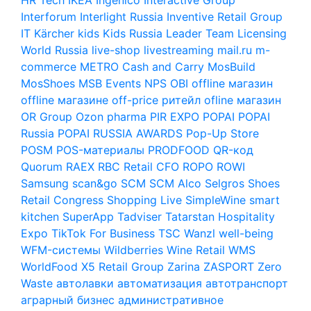
Interforum
Interlight Russia
Inventive Retail Group
IT
Kärcher
kids
Kids Russia
Leader Team
Licensing
World Russia
live-shop
livestreaming
mail.ru
m-
commerce
METRO Cash and Carry
MosBuild
MosShoes
MSB Events
NPS
OBI
offline магазин
offline магазине
off-price ритейл
ofline магазин
OR Group
Ozon
pharma
PIR EXPO
POPAI
POPAI
Russia
POPAI RUSSIA AWARDS
Pop-Up Store
POSM
POS-материалы
PRODFOOD
QR-код
Quorum
RAEX
RBC
Retail CFO
ROPO
ROWI
Samsung
scan&go
SCM
SCM Alco
Selgros
Shoes
Retail Congress
Shopping Live
SimpleWine
smart
kitchen
SuperApp
Tadviser
Tatarstan Hospitality
Expo
TikTok For Business
TSC
Wanzl
well-being
WFM-системы
Wildberries
Wine Retail
WMS
WorldFood
X5 Retail Group
Zarina
ZASPORT
Zero
Waste
автолавки
автоматизация
автотранспорт
аграрный бизнес
административное