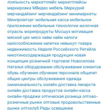
лояльность
маркетплейс
маркетплейсы
маркировка
МВидео
мебель
Меркурий
мерчандайзинг
мерчендайзинг
минимаркеты
Минпромторг
мобильная касса
мобильное
приложение
мобильные технологии
молочная
отрасль
морепродукты
Мосшуз
мотивация
мясной цех
мясо
наём
найм
налоги
налогообложение
напитки
невыкуп товара
недвижимость
Неделя Российского Ритейла
никотиносодержащая продукция
новая
концепция розничной торговли
Новоселова
Наталья
оборудование
обслуживание клиентов
обувь
обучение
обучение персонала
общепит
общие центры обслуживания
одежда
омниканальность
онлайн доставка лекарств
онлайн доставка продуктов
онлайн-касса
онлайн-продажи
оптическая розница
оптово-
розничные рынки
оптовые продовольственные
рынки
оптоклуб Ряды
освещение