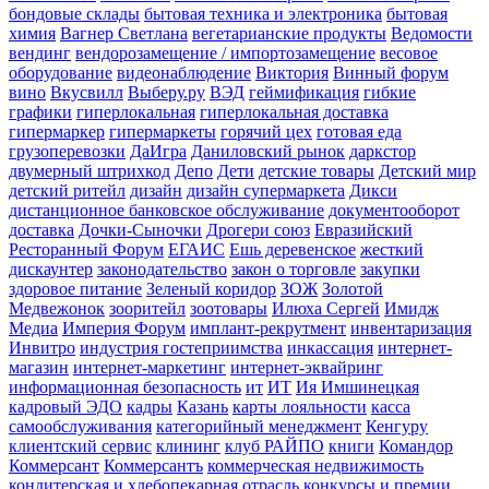
бондовые склады
бытовая техника и электроника
бытовая
химия
Вагнер Светлана
вегетарианские продукты
Ведомости
вендинг
вендорозамещение / импортозамещение
весовое
оборудование
видеонаблюдение
Виктория
Винный форум
вино
Вкусвилл
Выберу.ру
ВЭД
геймификация
гибкие
графики
гиперлокальная
гиперлокальная доставка
гипермаркер
гипермаркеты
горячий цех
готовая еда
грузоперевозки
ДаИгра
Даниловский рынок
даркстор
двумерный штрихкод
Депо
Дети
детские товары
Детский мир
детский ритейл
дизайн
дизайн супермаркета
Дикси
дистанционное банковское обслуживание
документооборот
доставка
Дочки-Сыночки
Дрогери союз
Евразийский
Ресторанный Форум
ЕГАИС
Ешь деревенское
жесткий
дискаунтер
законодательство
закон о торговле
закупки
здоровое питание
Зеленый коридор
ЗОЖ
Золотой
Медвежонок
зооритейл
зоотовары
Илюха Сергей
Имидж
Медиа
Империя Форум
имплант-рекрутмент
инвентаризация
Инвитро
индустрия гостеприимства
инкассация
интернет-
магазин
интернет-маркетинг
интернет-эквайринг
информационная безопасность
ит
ИТ
Ия Имшинецкая
кадровый ЭДО
кадры
Казань
карты лояльности
касса
самообслуживания
категорийный менеджмент
Кенгуру
клиентский сервис
клининг
клуб РАЙПО
книги
Командор
Коммерсант
Коммерсантъ
коммерческая недвижимость
кондитерская и хлебопекарная отрасль
конкурсы и премии