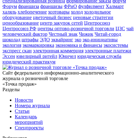
специализированная розница
формирование заказа
форум
Форум
франшиза
франшизы
ФРиО
фулфилмент
Халмарт
халяль
хлебопечение
хозтовары
холод
холодильное
оборудование
цветочный бизнес
ценовые стратегии
ценообразование
центр закупок сетей
Центросоюз
Центросоюз РФ
центры оптово-розничной торговли
ЦЗС
чай
человеческий фактор
Честный знак
Чижик
Читай-город
шоколад
штрафы
ЭДО
эквайринг
эко
эко-инициативы
экология
экомаркировка
экономика и финансы
экосистемы
экспресс скан
электронная коммерция
электронные платежи
Эссен
ювелирный ритейл
Юничел
юридическая служба
юридический практикум
Сайт федерального информационно-аналитического
журнала о розничной торговле
«Точка продаж»
Разделы
Новости
Номера журнала
Статьи
Календарь
мероприятий
Спецпроекты