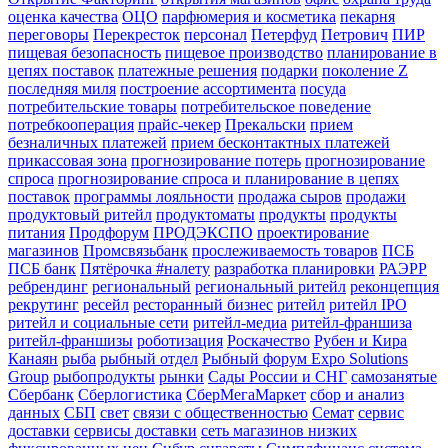
оценка качества
ОЦО
парфюмерия и косметика
пекарня
переговоры
Перекресток
персонал
Петерфуд
Петрович
ПИР
пищевая безопасность
пищевое производство
планирование в
цепях поставок
платежные решения
подарки
поколение Z
последняя миля
построение ассортимента
посуда
потребительские товары
потребительское поведение
потребкооперация
прайс-чекер
Прекальски
прием
безналичных платежей
прием бесконтактных платежей
прикассовая зона
прогнозирование потерь
прогнозирование
спроса
прогнозирование спроса и планирование в цепях
поставок
программы лояльности
продажа сыров
продажи
продуктовый ритейл
продуктоматы
продукты
продукты
питания
Продфорум
ПРОДЭКСПО
проектирование
магазинов
Промсвязьбанк
прослеживаемость товаров
ПСБ
ПСБ банк
Пятёрочка #налету
разработка планировки
РАЭРР
ребрендинг
региональный
региональный ритейл
реконцепция
рекрутинг
ресейл
ресторанный бизнес
ритейл
ритейл IPO
ритейл и социальные сети
ритейл-медиа
ритейл-франшиза
ритейл-франшизы
роботизация
Роскачество
Рубен и Кира
Канаян
рыба
рыбный отдел
Рыбный форум Expo Solutions
Group
рыбопродукты
рынки
Сады России и СНГ
самозанятые
Сбербанк
Сберлогистика
СберМегаМаркет
сбор и анализ
данных
СБП
свет
связи с общественностью
Семат
сервис
доставки
сервисы доставки
сеть магазинов низких