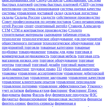
фиксированных цен
Сибур
сигареты
Симплфинанс
система
быстрых платежей
система быстрых платежей (СБП)
система
вентиляции
система озонирования
система оценки качества
системы управления доставкой
склад
складская логистика
склады
Склады России
сладости
собственное производство
Совет профессионалов по цепям поставок
Союз независимых
сетей России
спорт
спортивный ритейл
Ставцев Александр
СТМ
СТМ и контрактное производство
Столото
строительные материалы
сыроварня
табачная отрасль
технологии
технологическое оборудование для предприятий
общественного питания
технологическое оборудование для
предприятий торговли
товарные категории
товарные
подборки
товародвижение
товары для дома
торговая и
коммерческая недвижимость
торговая мебель
торговая сеть
магазинов низких цен
торговое оборудование
торговые
центры
торговый
торговый дизайн
торговый маркетинг
трейд-маркетинг
трудовое право
ТЦ
уборочный инвентарь
упаковка
управление ассортиментом
управление дебиторской
задолженностью
управление закупками
управление качеством
управление клиентским опытом
управление персоналом
управление потерями
управление эффективностью
Утконос»
учет остатков
фабрика-кухня
факторинг
Факторинг Плюс
фандоматы
фарма
Фасоль
фдд
фермерские продукты
ФЗС
фиджитал
финансирование
финансовая экспертиза
финансы
финтех-сервис
финтех-сервисы
фирменная и