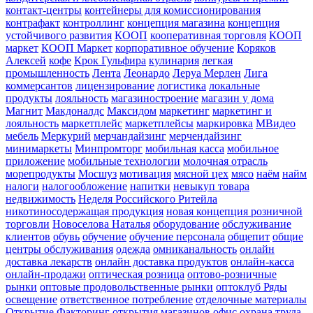
контакт-центры
контейнеры для комиссионирования
контрафакт
контроллинг
концепция магазина
концепция
устойчивого развития
КООП
кооперативная торговля
КООП
маркет
КООП Маркет
корпоративное обучение
Коряков
Алексей
кофе
Крок Гульфира
кулинария
легкая
промышленность
Лента
Леонардо
Леруа Мерлен
Лига
коммерсантов
лицензирование
логистика
локальные
продукты
лояльность
магазиностроение
магазин у дома
Магнит
Макдоналдс
Максидом
маркетинг
маркетинг и
лояльность
маркетплейс
маркетплейсы
маркировка
МВидео
мебель
Меркурий
мерчандайзинг
мерчендайзинг
минимаркеты
Минпромторг
мобильная касса
мобильное
приложение
мобильные технологии
молочная отрасль
морепродукты
Мосшуз
мотивация
мясной цех
мясо
наём
найм
налоги
налогообложение
напитки
невыкуп товара
недвижимость
Неделя Российского Ритейла
никотиносодержащая продукция
новая концепция розничной
торговли
Новоселова Наталья
оборудование
обслуживание
клиентов
обувь
обучение
обучение персонала
общепит
общие
центры обслуживания
одежда
омниканальность
онлайн
доставка лекарств
онлайн доставка продуктов
онлайн-касса
онлайн-продажи
оптическая розница
оптово-розничные
рынки
оптовые продовольственные рынки
оптоклуб Ряды
освещение
ответственное потребление
отделочные материалы
Открытие Факторинг
открытия магазинов
офис
охрана труда