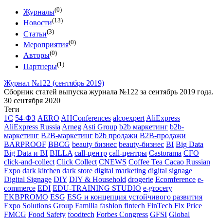
(0)
Журналы
(13)
Новости
(3)
Статьи
(0)
Мероприятия
(0)
Авторы
(1)
Партнеры
Журнал №122 (сентябрь 2019)
Сборник статей выпуска журнала №122 за сентябрь 2019 года.
30 сентября 2020
Теги
1С
54-ФЗ
AERO
AHConferences
alcoexpert
AliExpress
AliExpress Russia
Arneg
Asti Group
b2b маркетинг
b2b-
маркетинг
B2B-маркетинг
b2b продажи
B2B-продажи
BARPROOF
BBCG
beauty бизнес
beauty-бизнес
BI
Big Data
Big Data и BI
BILLA
call-центр
call-центры
Castorama
CFO
click-and-collect
Click Collect
CNEWS
Coffee Tea Cacao Russian
Expo
dark kitchen
dark store
digital marketing
digital signage
Digital Signage
DIY
DIY & Household
drogerie
Ecomference
e-
commerce
EDI
EDU-TRAINING STUDIO
e-grocery
EKBPROMO
ESG
ESG и концепция устойчивого развития
Expo Solutions Group
Familia
fashion
fintech
FinTech
Fix Price
FMCG
Food Safety
foodtech
Forbes Congress
GFSI
Global