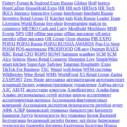
Fishery Forum & Seafood Expo Russia
Globus
Hoff
horeca
HoreCaDon
HouseHold Expo
HR
HR tech
HRTech
HR Tech
IKEA
Ingenico
Interactive Group
Interforum
Interlight Russia
Inventive Retail Group
IT
Kärcher
kids
Kids Russia
Leader Team
Licensing World Russia
live-shop
livestreaming
mail.ru
m-
commerce
METRO Cash and Carry
MosBuild
MosShoes
MSB
Events
NPS
OBI
offline магазин
offline магазине
off-price
ритейл
ofline магазин
OR Group
Ozon
pharma
PIR EXPO
POPAI
POPAI Russia
POPAI RUSSIA AWARDS
Pop-Up Store
POSM
POS-материалы
PRODFOOD
QR-код
Quorum
RAEX
RBC
Retail CFO
ROPO
ROWI
Samsung
scan&go
SCM
SCM
Alco
Selgros
Shoes Retail Congress
Shopping Live
SimpleWine
smart kitchen
SuperApp
Tadviser
Tatarstan Hospitality Expo
TikTok For Business
TSC
Wanzl
well-being
WFM-системы
Wildberries
Wine Retail
WMS
WorldFood
X5 Retail Group
Zarina
ZASPORT
Zero Waste
автолавки
автоматизация
автотранспорт
аграрный бизнес
административное управление
Азбука вкуса
АЗС
АИДТ
аксессуары
алкоголь
АлкоКонгресс
Альфа-банк
Альянс региональных сетей
аптеки
аренда
ассортимент
ассортиментная матрица
Ассоциация факторинговых
компаний
Ассоциация экспертов безопасности ритейла
аудит
АФК
АЭБР
банковский терминал
банкротство
Бауцентр
Баширов Артур
безопасность
без упаковки
Белов Валерий
Белторгмаш
бесшовный ритейл
бизнес чат-боты
бирюзовые
технологии
блокчейн
Богачева Екатерина
Болотова Ирина