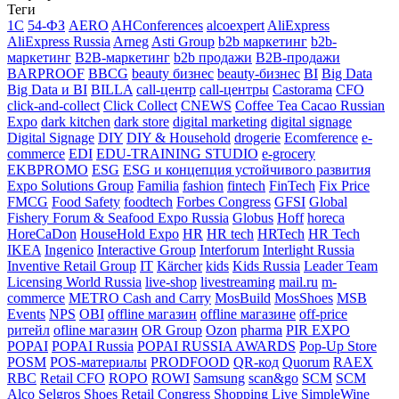
Теги
1С
54-ФЗ
AERO
AHConferences
alcoexpert
AliExpress
AliExpress Russia
Arneg
Asti Group
b2b маркетинг
b2b-
маркетинг
B2B-маркетинг
b2b продажи
B2B-продажи
BARPROOF
BBCG
beauty бизнес
beauty-бизнес
BI
Big Data
Big Data и BI
BILLA
call-центр
call-центры
Castorama
CFO
click-and-collect
Click Collect
CNEWS
Coffee Tea Cacao Russian
Expo
dark kitchen
dark store
digital marketing
digital signage
Digital Signage
DIY
DIY & Household
drogerie
Ecomference
e-
commerce
EDI
EDU-TRAINING STUDIO
e-grocery
EKBPROMO
ESG
ESG и концепция устойчивого развития
Expo Solutions Group
Familia
fashion
fintech
FinTech
Fix Price
FMCG
Food Safety
foodtech
Forbes Congress
GFSI
Global
Fishery Forum & Seafood Expo Russia
Globus
Hoff
horeca
HoreCaDon
HouseHold Expo
HR
HR tech
HRTech
HR Tech
IKEA
Ingenico
Interactive Group
Interforum
Interlight Russia
Inventive Retail Group
IT
Kärcher
kids
Kids Russia
Leader Team
Licensing World Russia
live-shop
livestreaming
mail.ru
m-
commerce
METRO Cash and Carry
MosBuild
MosShoes
MSB
Events
NPS
OBI
offline магазин
offline магазине
off-price
ритейл
ofline магазин
OR Group
Ozon
pharma
PIR EXPO
POPAI
POPAI Russia
POPAI RUSSIA AWARDS
Pop-Up Store
POSM
POS-материалы
PRODFOOD
QR-код
Quorum
RAEX
RBC
Retail CFO
ROPO
ROWI
Samsung
scan&go
SCM
SCM
Alco
Selgros
Shoes Retail Congress
Shopping Live
SimpleWine