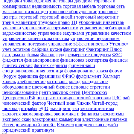
подборки
товародвижение
товары для дома
торговая и
коммерческая недвижимость
торговая мебель
торговая сеть
магазинов низких цен
торговое оборудование
торговые
центры
торговый
торговый дизайн
торговый маркетинг
трейд-маркетинг
трудовое право
ТЦ
уборочный инвентарь
упаковка
управление ассортиментом
управление дебиторской
задолженностью
управление закупками
управление качеством
управление клиентским опытом
управление персоналом
управление потерями
управление эффективностью
Утконос»
учет остатков
фабрика-кухня
факторинг
Факторинг Плюс
фандоматы
фарма
Фасоль
фдд
фермерские продукты
ФЗС
фиджитал
финансирование
финансовая экспертиза
финансы
финтех-сервис
финтех-сервисы
фирменная и
специализированная розница
формирование заказа
форум
Форум
франшиза
франшизы
ФРиО
фулфилмент
Халмарт
халяль
хлебопечение
хозтовары
холод
холодильное
оборудование
цветочный бизнес
ценовые стратегии
ценообразование
центр закупок сетей
Центросоюз
Центросоюз РФ
центры оптово-розничной торговли
ЦЗС
чай
человеческий фактор
Честный знак
Чижик
Читай-город
шоколад
штрафы
ЭДО
эквайринг
эко
эко-инициативы
экология
экомаркировка
экономика и финансы
экосистемы
экспресс скан
электронная коммерция
электронные платежи
Эссен
ювелирный ритейл
Юничел
юридическая служба
юридический практикум