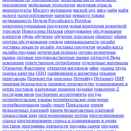
приложение
мобильные технологии
молочная отрасль
морепродукты
Мосшуз
мотивация
мясной цех
мясо
наём
найм
налоги
налогообложение
напитки
невыкуп товара
недвижимость
Неделя Российского Ритейла
никотиносодержащая продукция
новая концепция розничной
торговли
Новоселова Наталья
оборудование
обслуживание
клиентов
обувь
обучение
обучение персонала
общепит
общие
центры обслуживания
одежда
омниканальность
онлайн
доставка лекарств
онлайн доставка продуктов
онлайн-касса
онлайн-продажи
оптическая розница
оптово-розничные
рынки
оптовые продовольственные рынки
оптоклуб Ряды
освещение
ответственное потребление
отделочные материалы
Открытие Факторинг
открытия магазинов
офис
охрана труда
оценка качества
ОЦО
парфюмерия и косметика
пекарня
переговоры
Перекресток
персонал
Петерфуд
Петрович
ПИР
пищевая безопасность
пищевое производство
планирование в
цепях поставок
платежные решения
подарки
поколение Z
последняя миля
построение ассортимента
посуда
потребительские товары
потребительское поведение
потребкооперация
прайс-чекер
Прекальски
прием
безналичных платежей
прием бесконтактных платежей
прикассовая зона
прогнозирование потерь
прогнозирование
спроса
прогнозирование спроса и планирование в цепях
поставок
программы лояльности
продажа сыров
продажи