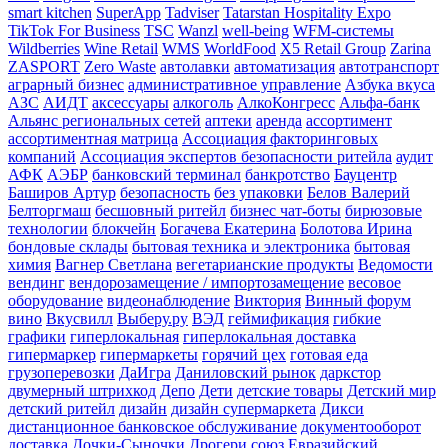
smart kitchen
SuperApp
Tadviser
Tatarstan Hospitality Expo
TikTok For Business
TSC
Wanzl
well-being
WFM-системы
Wildberries
Wine Retail
WMS
WorldFood
X5 Retail Group
Zarina
ZASPORT
Zero Waste
автолавки
автоматизация
автотранспорт
аграрный бизнес
административное управление
Азбука вкуса
АЗС
АИДТ
аксессуары
алкоголь
АлкоКонгресс
Альфа-банк
Альянс региональных сетей
аптеки
аренда
ассортимент
ассортиментная матрица
Ассоциация факторинговых
компаний
Ассоциация экспертов безопасности ритейла
аудит
АФК
АЭБР
банковский терминал
банкротство
Бауцентр
Баширов Артур
безопасность
без упаковки
Белов Валерий
Белторгмаш
бесшовный ритейл
бизнес чат-боты
бирюзовые
технологии
блокчейн
Богачева Екатерина
Болотова Ирина
бондовые склады
бытовая техника и электроника
бытовая
химия
Вагнер Светлана
вегетарианские продукты
Ведомости
вендинг
вендорозамещение / импортозамещение
весовое
оборудование
видеонаблюдение
Виктория
Винный форум
вино
Вкусвилл
Выберу.ру
ВЭД
геймификация
гибкие
графики
гиперлокальная
гиперлокальная доставка
гипермаркер
гипермаркеты
горячий цех
готовая еда
грузоперевозки
ДаИгра
Даниловский рынок
даркстор
двумерный штрихкод
Депо
Дети
детские товары
Детский мир
детский ритейл
дизайн
дизайн супермаркета
Дикси
дистанционное банковское обслуживание
документооборот
доставка
Дочки-Сыночки
Дрогери союз
Евразийский