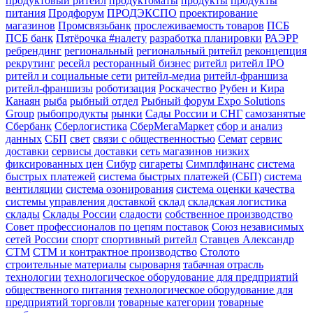
продуктовый ритейл
продуктоматы
продукты
продукты
питания
Продфорум
ПРОДЭКСПО
проектирование
магазинов
Промсвязьбанк
прослеживаемость товаров
ПСБ
ПСБ банк
Пятёрочка #налету
разработка планировки
РАЭРР
ребрендинг
региональный
региональный ритейл
реконцепция
рекрутинг
ресейл
ресторанный бизнес
ритейл
ритейл IPO
ритейл и социальные сети
ритейл-медиа
ритейл-франшиза
ритейл-франшизы
роботизация
Роскачество
Рубен и Кира
Канаян
рыба
рыбный отдел
Рыбный форум Expo Solutions
Group
рыбопродукты
рынки
Сады России и СНГ
самозанятые
Сбербанк
Сберлогистика
СберМегаМаркет
сбор и анализ
данных
СБП
свет
связи с общественностью
Семат
сервис
доставки
сервисы доставки
сеть магазинов низких
фиксированных цен
Сибур
сигареты
Симплфинанс
система
быстрых платежей
система быстрых платежей (СБП)
система
вентиляции
система озонирования
система оценки качества
системы управления доставкой
склад
складская логистика
склады
Склады России
сладости
собственное производство
Совет профессионалов по цепям поставок
Союз независимых
сетей России
спорт
спортивный ритейл
Ставцев Александр
СТМ
СТМ и контрактное производство
Столото
строительные материалы
сыроварня
табачная отрасль
технологии
технологическое оборудование для предприятий
общественного питания
технологическое оборудование для
предприятий торговли
товарные категории
товарные