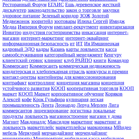
Ресторанный Форум
ЕГАИС
Ешь деревенское
жесткий
дискаунтер
законодательство
закон о торговле
закупки
здоровое питание
Зеленый коридор
ЗОЖ
Золотой
Медвежонок
зооритейл
зоотовары
Илюха Сергей
Имидж
Медиа
Империя Форум
имплант-рекрутмент
инвентаризация
Инвитро
индустрия гостеприимства
инкассация
интернет-
магазин
интернет-маркетинг
интернет-эквайринг
информационная безопасность
ит
ИТ
Ия Имшинецкая
кадровый ЭДО
кадры
Казань
карты лояльности
касса
самообслуживания
категорийный менеджмент
Кенгуру
клиентский сервис
клининг
клуб РАЙПО
книги
Командор
Коммерсант
Коммерсантъ
коммерческая недвижимость
кондитерская и хлебопекарная отрасль
конкурсы и премии
контакт-центры
контейнеры для комиссионирования
контрафакт
контроллинг
концепция магазина
концепция
устойчивого развития
КООП
кооперативная торговля
КООП
маркет
КООП Маркет
корпоративное обучение
Коряков
Алексей
кофе
Крок Гульфира
кулинария
легкая
промышленность
Лента
Леонардо
Леруа Мерлен
Лига
коммерсантов
лицензирование
логистика
локальные
продукты
лояльность
магазиностроение
магазин у дома
Магнит
Макдоналдс
Максидом
маркетинг
маркетинг и
лояльность
маркетплейс
маркетплейсы
маркировка
МВидео
мебель
Меркурий
мерчандайзинг
мерчендайзинг
минимаркеты
Минпромторг
мобильная касса
мобильное