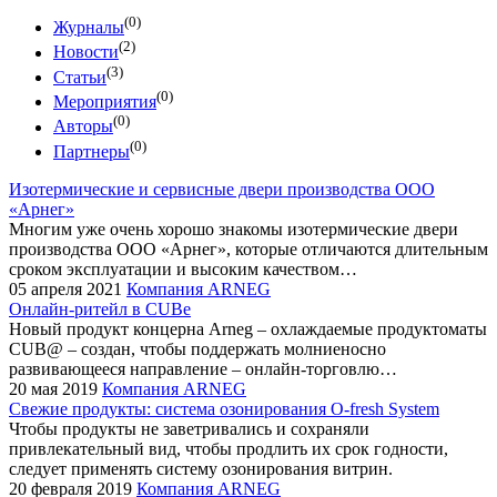
(0)
Журналы
(2)
Новости
(3)
Статьи
(0)
Мероприятия
(0)
Авторы
(0)
Партнеры
Изотермические и сервисные двери производства ООО
«Арнег»
Многим уже очень хорошо знакомы изотермические двери
производства ООО «Арнег», которые отличаются длительным
сроком эксплуатации и высоким качеством…
05 апреля 2021
Компания ARNEG
Онлайн-ритейл в CUBе
Новый продукт концерна Arneg – охлаждаемые продуктоматы
CUB@ – создан, чтобы поддержать молниеносно
развивающееся направление – онлайн­-торговлю…
20 мая 2019
Компания ARNEG
Свежие продукты: система озонирования O-fresh System
Чтобы продукты не заветривались и сохраняли
привлекательный вид, чтобы продлить их срок годности,
следует применять систему озонирования витрин.
20 февраля 2019
Компания ARNEG