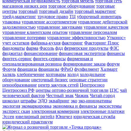
коммерческая недвижимость
торговая мебель
торговая сеть
магазинов низких цен
торговое оборудование
торговые
центры
торговый
торговый дизайн
торговый маркетинг
трейд-маркетинг
трудовое право
ТЦ
уборочный инвентарь
упаковка
управление ассортиментом
управление дебиторской
задолженностью
управление закупками
управление качеством
управление клиентским опытом
управление персоналом
управление потерями
управление эффективностью
Утконос»
учет остатков
фабрика-кухня
факторинг
Факторинг Плюс
фандоматы
фарма
Фасоль
фдд
фермерские продукты
ФЗС
фиджитал
финансирование
финансовая экспертиза
финансы
финтех-сервис
финтех-сервисы
фирменная и
специализированная розница
формирование заказа
форум
Форум
франшиза
франшизы
ФРиО
фулфилмент
Халмарт
халяль
хлебопечение
хозтовары
холод
холодильное
оборудование
цветочный бизнес
ценовые стратегии
ценообразование
центр закупок сетей
Центросоюз
Центросоюз РФ
центры оптово-розничной торговли
ЦЗС
чай
человеческий фактор
Честный знак
Чижик
Читай-город
шоколад
штрафы
ЭДО
эквайринг
эко
эко-инициативы
экология
экомаркировка
экономика и финансы
экосистемы
экспресс скан
электронная коммерция
электронные платежи
Эссен
ювелирный ритейл
Юничел
юридическая служба
юридический практикум