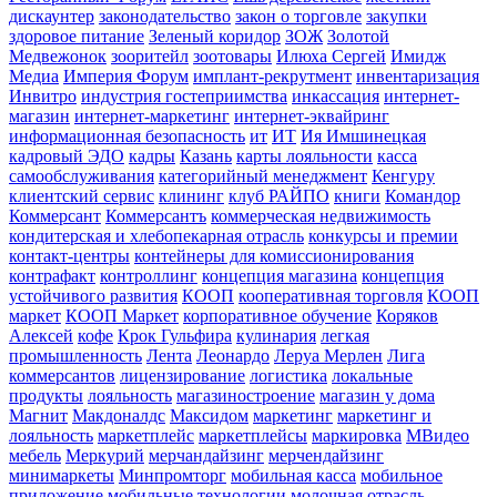
дискаунтер
законодательство
закон о торговле
закупки
здоровое питание
Зеленый коридор
ЗОЖ
Золотой
Медвежонок
зооритейл
зоотовары
Илюха Сергей
Имидж
Медиа
Империя Форум
имплант-рекрутмент
инвентаризация
Инвитро
индустрия гостеприимства
инкассация
интернет-
магазин
интернет-маркетинг
интернет-эквайринг
информационная безопасность
ит
ИТ
Ия Имшинецкая
кадровый ЭДО
кадры
Казань
карты лояльности
касса
самообслуживания
категорийный менеджмент
Кенгуру
клиентский сервис
клининг
клуб РАЙПО
книги
Командор
Коммерсант
Коммерсантъ
коммерческая недвижимость
кондитерская и хлебопекарная отрасль
конкурсы и премии
контакт-центры
контейнеры для комиссионирования
контрафакт
контроллинг
концепция магазина
концепция
устойчивого развития
КООП
кооперативная торговля
КООП
маркет
КООП Маркет
корпоративное обучение
Коряков
Алексей
кофе
Крок Гульфира
кулинария
легкая
промышленность
Лента
Леонардо
Леруа Мерлен
Лига
коммерсантов
лицензирование
логистика
локальные
продукты
лояльность
магазиностроение
магазин у дома
Магнит
Макдоналдс
Максидом
маркетинг
маркетинг и
лояльность
маркетплейс
маркетплейсы
маркировка
МВидео
мебель
Меркурий
мерчандайзинг
мерчендайзинг
минимаркеты
Минпромторг
мобильная касса
мобильное
приложение
мобильные технологии
молочная отрасль