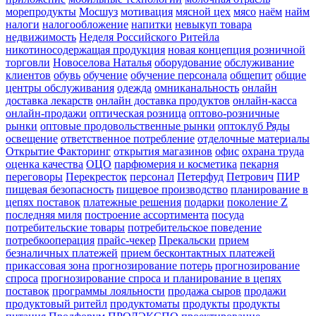
морепродукты
Мосшуз
мотивация
мясной цех
мясо
наём
найм
налоги
налогообложение
напитки
невыкуп товара
недвижимость
Неделя Российского Ритейла
никотиносодержащая продукция
новая концепция розничной
торговли
Новоселова Наталья
оборудование
обслуживание
клиентов
обувь
обучение
обучение персонала
общепит
общие
центры обслуживания
одежда
омниканальность
онлайн
доставка лекарств
онлайн доставка продуктов
онлайн-касса
онлайн-продажи
оптическая розница
оптово-розничные
рынки
оптовые продовольственные рынки
оптоклуб Ряды
освещение
ответственное потребление
отделочные материалы
Открытие Факторинг
открытия магазинов
офис
охрана труда
оценка качества
ОЦО
парфюмерия и косметика
пекарня
переговоры
Перекресток
персонал
Петерфуд
Петрович
ПИР
пищевая безопасность
пищевое производство
планирование в
цепях поставок
платежные решения
подарки
поколение Z
последняя миля
построение ассортимента
посуда
потребительские товары
потребительское поведение
потребкооперация
прайс-чекер
Прекальски
прием
безналичных платежей
прием бесконтактных платежей
прикассовая зона
прогнозирование потерь
прогнозирование
спроса
прогнозирование спроса и планирование в цепях
поставок
программы лояльности
продажа сыров
продажи
продуктовый ритейл
продуктоматы
продукты
продукты