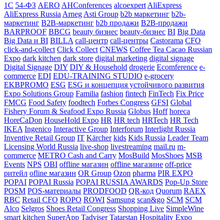
1С
54-ФЗ
AERO
AHConferences
alcoexpert
AliExpress
AliExpress Russia
Arneg
Asti Group
b2b маркетинг
b2b-
маркетинг
B2B-маркетинг
b2b продажи
B2B-продажи
BARPROOF
BBCG
beauty бизнес
beauty-бизнес
BI
Big Data
Big Data и BI
BILLA
call-центр
call-центры
Castorama
CFO
click-and-collect
Click Collect
CNEWS
Coffee Tea Cacao Russian
Expo
dark kitchen
dark store
digital marketing
digital signage
Digital Signage
DIY
DIY & Household
drogerie
Ecomference
e-
commerce
EDI
EDU-TRAINING STUDIO
e-grocery
EKBPROMO
ESG
ESG и концепция устойчивого развития
Expo Solutions Group
Familia
fashion
fintech
FinTech
Fix Price
FMCG
Food Safety
foodtech
Forbes Congress
GFSI
Global
Fishery Forum & Seafood Expo Russia
Globus
Hoff
horeca
HoreCaDon
HouseHold Expo
HR
HR tech
HRTech
HR Tech
IKEA
Ingenico
Interactive Group
Interforum
Interlight Russia
Inventive Retail Group
IT
Kärcher
kids
Kids Russia
Leader Team
Licensing World Russia
live-shop
livestreaming
mail.ru
m-
commerce
METRO Cash and Carry
MosBuild
MosShoes
MSB
Events
NPS
OBI
offline магазин
offline магазине
off-price
ритейл
ofline магазин
OR Group
Ozon
pharma
PIR EXPO
POPAI
POPAI Russia
POPAI RUSSIA AWARDS
Pop-Up Store
POSM
POS-материалы
PRODFOOD
QR-код
Quorum
RAEX
RBC
Retail CFO
ROPO
ROWI
Samsung
scan&go
SCM
SCM
Alco
Selgros
Shoes Retail Congress
Shopping Live
SimpleWine
smart kitchen
SuperApp
Tadviser
Tatarstan Hospitality Expo