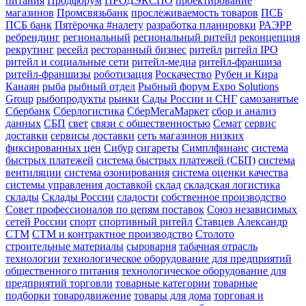
питания
Продфорум
ПРОДЭКСПО
проектирование
магазинов
Промсвязьбанк
прослеживаемость товаров
ПСБ
ПСБ банк
Пятёрочка #налету
разработка планировки
РАЭРР
ребрендинг
региональный
региональный ритейл
реконцепция
рекрутинг
ресейл
ресторанный бизнес
ритейл
ритейл IPO
ритейл и социальные сети
ритейл-медиа
ритейл-франшиза
ритейл-франшизы
роботизация
Роскачество
Рубен и Кира
Канаян
рыба
рыбный отдел
Рыбный форум Expo Solutions
Group
рыбопродукты
рынки
Сады России и СНГ
самозанятые
Сбербанк
Сберлогистика
СберМегаМаркет
сбор и анализ
данных
СБП
свет
связи с общественностью
Семат
сервис
доставки
сервисы доставки
сеть магазинов низких
фиксированных цен
Сибур
сигареты
Симплфинанс
система
быстрых платежей
система быстрых платежей (СБП)
система
вентиляции
система озонирования
система оценки качества
системы управления доставкой
склад
складская логистика
склады
Склады России
сладости
собственное производство
Совет профессионалов по цепям поставок
Союз независимых
сетей России
спорт
спортивный ритейл
Ставцев Александр
СТМ
СТМ и контрактное производство
Столото
строительные материалы
сыроварня
табачная отрасль
технологии
технологическое оборудование для предприятий
общественного питания
технологическое оборудование для
предприятий торговли
товарные категории
товарные
подборки
товародвижение
товары для дома
торговая и