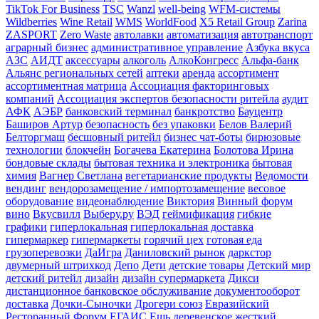
TikTok For Business
TSC
Wanzl
well-being
WFM-системы
Wildberries
Wine Retail
WMS
WorldFood
X5 Retail Group
Zarina
ZASPORT
Zero Waste
автолавки
автоматизация
автотранспорт
аграрный бизнес
административное управление
Азбука вкуса
АЗС
АИДТ
аксессуары
алкоголь
АлкоКонгресс
Альфа-банк
Альянс региональных сетей
аптеки
аренда
ассортимент
ассортиментная матрица
Ассоциация факторинговых
компаний
Ассоциация экспертов безопасности ритейла
аудит
АФК
АЭБР
банковский терминал
банкротство
Бауцентр
Баширов Артур
безопасность
без упаковки
Белов Валерий
Белторгмаш
бесшовный ритейл
бизнес чат-боты
бирюзовые
технологии
блокчейн
Богачева Екатерина
Болотова Ирина
бондовые склады
бытовая техника и электроника
бытовая
химия
Вагнер Светлана
вегетарианские продукты
Ведомости
вендинг
вендорозамещение / импортозамещение
весовое
оборудование
видеонаблюдение
Виктория
Винный форум
вино
Вкусвилл
Выберу.ру
ВЭД
геймификация
гибкие
графики
гиперлокальная
гиперлокальная доставка
гипермаркер
гипермаркеты
горячий цех
готовая еда
грузоперевозки
ДаИгра
Даниловский рынок
даркстор
двумерный штрихкод
Депо
Дети
детские товары
Детский мир
детский ритейл
дизайн
дизайн супермаркета
Дикси
дистанционное банковское обслуживание
документооборот
доставка
Дочки-Сыночки
Дрогери союз
Евразийский
Ресторанный Форум
ЕГАИС
Ешь деревенское
жесткий