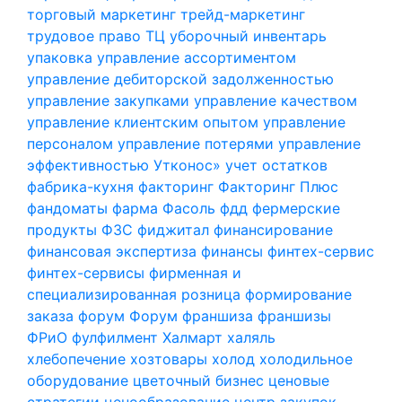
торговый маркетинг
трейд-маркетинг
трудовое право
ТЦ
уборочный инвентарь
упаковка
управление ассортиментом
управление дебиторской задолженностью
управление закупками
управление качеством
управление клиентским опытом
управление
персоналом
управление потерями
управление
эффективностью
Утконос»
учет остатков
фабрика-кухня
факторинг
Факторинг Плюс
фандоматы
фарма
Фасоль
фдд
фермерские
продукты
ФЗС
фиджитал
финансирование
финансовая экспертиза
финансы
финтех-сервис
финтех-сервисы
фирменная и
специализированная розница
формирование
заказа
форум
Форум
франшиза
франшизы
ФРиО
фулфилмент
Халмарт
халяль
хлебопечение
хозтовары
холод
холодильное
оборудование
цветочный бизнес
ценовые
стратегии
ценообразование
центр закупок