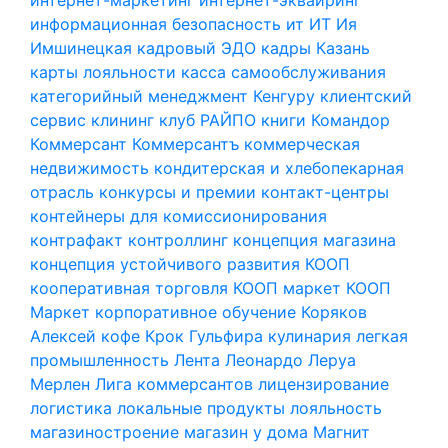
информационная безопасность
ит
ИТ
Ия
Имшинецкая
кадровый ЭДО
кадры
Казань
карты лояльности
касса самообслуживания
категорийный менеджмент
Кенгуру
клиентский
сервис
клининг
клуб РАЙПО
книги
Командор
Коммерсант
Коммерсантъ
коммерческая
недвижимость
кондитерская и хлебопекарная
отрасль
конкурсы и премии
контакт-центры
контейнеры для комиссионирования
контрафакт
контроллинг
концепция магазина
концепция устойчивого развития
КООП
кооперативная торговля
КООП маркет
КООП
Маркет
корпоративное обучение
Коряков
Алексей
кофе
Крок Гульфира
кулинария
легкая
промышленность
Лента
Леонардо
Леруа
Мерлен
Лига коммерсантов
лицензирование
логистика
локальные продукты
лояльность
магазиностроение
магазин у дома
Магнит