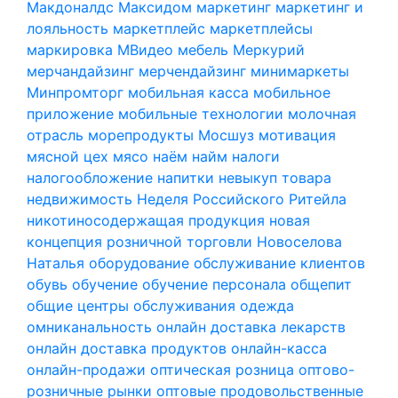
Макдоналдс
Максидом
маркетинг
маркетинг и
лояльность
маркетплейс
маркетплейсы
маркировка
МВидео
мебель
Меркурий
мерчандайзинг
мерчендайзинг
минимаркеты
Минпромторг
мобильная касса
мобильное
приложение
мобильные технологии
молочная
отрасль
морепродукты
Мосшуз
мотивация
мясной цех
мясо
наём
найм
налоги
налогообложение
напитки
невыкуп товара
недвижимость
Неделя Российского Ритейла
никотиносодержащая продукция
новая
концепция розничной торговли
Новоселова
Наталья
оборудование
обслуживание клиентов
обувь
обучение
обучение персонала
общепит
общие центры обслуживания
одежда
омниканальность
онлайн доставка лекарств
онлайн доставка продуктов
онлайн-касса
онлайн-продажи
оптическая розница
оптово-
розничные рынки
оптовые продовольственные