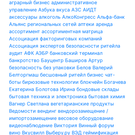
аграрный бизнес
административное
управление
Азбука вкуса
АЗС
АИДТ
аксессуары
алкоголь
АлкоКонгресс
Альфа-банк
Альянс региональных сетей
аптеки
аренда
ассортимент
ассортиментная матрица
Ассоциация факторинговых компаний
Ассоциация экспертов безопасности ритейла
аудит
АФК
АЭБР
банковский терминал
банкротство
Бауцентр
Баширов Артур
безопасность
без упаковки
Белов Валерий
Белторгмаш
бесшовный ритейл
бизнес чат-
боты
бирюзовые технологии
блокчейн
Богачева
Екатерина
Болотова Ирина
бондовые склады
бытовая техника и электроника
бытовая химия
Вагнер Светлана
вегетарианские продукты
Ведомости
вендинг
вендорозамещение /
импортозамещение
весовое оборудование
видеонаблюдение
Виктория
Винный форум
вино
Вкусвилл
Выберу.ру
ВЭД
геймификация