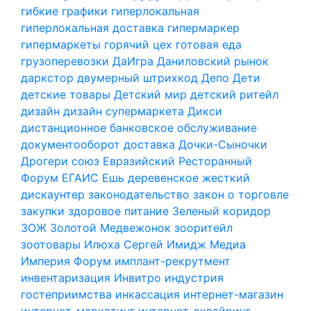
гибкие графики
гиперлокальная
гиперлокальная доставка
гипермаркер
гипермаркеты
горячий цех
готовая еда
грузоперевозки
ДаИгра
Даниловский рынок
даркстор
двумерный штрихкод
Депо
Дети
детские товары
Детский мир
детский ритейл
дизайн
дизайн супермаркета
Дикси
дистанционное банковское обслуживание
документооборот
доставка
Дочки-Сыночки
Дрогери союз
Евразийский Ресторанный
Форум
ЕГАИС
Ешь деревенское
жесткий
дискаунтер
законодательство
закон о торговле
закупки
здоровое питание
Зеленый коридор
ЗОЖ
Золотой Медвежонок
зооритейл
зоотовары
Илюха Сергей
Имидж Медиа
Империя Форум
имплант-рекрутмент
инвентаризация
Инвитро
индустрия
гостеприимства
инкассация
интернет-магазин
интернет-маркетинг
интернет-эквайринг