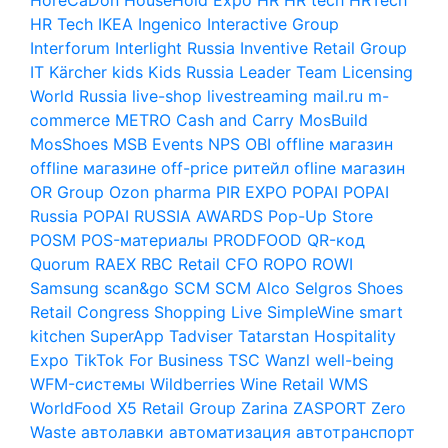
HR Tech
IKEA
Ingenico
Interactive Group
Interforum
Interlight Russia
Inventive Retail Group
IT
Kärcher
kids
Kids Russia
Leader Team
Licensing
World Russia
live-shop
livestreaming
mail.ru
m-
commerce
METRO Cash and Carry
MosBuild
MosShoes
MSB Events
NPS
OBI
offline магазин
offline магазине
off-price ритейл
ofline магазин
OR Group
Ozon
pharma
PIR EXPO
POPAI
POPAI
Russia
POPAI RUSSIA AWARDS
Pop-Up Store
POSM
POS-материалы
PRODFOOD
QR-код
Quorum
RAEX
RBC
Retail CFO
ROPO
ROWI
Samsung
scan&go
SCM
SCM Alco
Selgros
Shoes
Retail Congress
Shopping Live
SimpleWine
smart
kitchen
SuperApp
Tadviser
Tatarstan Hospitality
Expo
TikTok For Business
TSC
Wanzl
well-being
WFM-системы
Wildberries
Wine Retail
WMS
WorldFood
X5 Retail Group
Zarina
ZASPORT
Zero
Waste
автолавки
автоматизация
автотранспорт