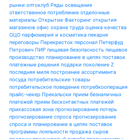
рынки
оптоклуб Ряды
освещение
ответственное потребление
отделочные
материалы
Открытие Факторинг
открытия
магазинов
офис
охрана труда
оценка качества
ОЦО
парфюмерия и косметика
пекарня
переговоры
Перекресток
персонал
Петерфуд
Петрович
ПИР
пищевая безопасность
пищевое
производство
планирование в цепях поставок
платежные решения
подарки
поколение Z
последняя миля
построение ассортимента
посуда
потребительские товары
потребительское поведение
потребкооперация
прайс-чекер
Прекальски
прием безналичных
платежей
прием бесконтактных платежей
прикассовая зона
прогнозирование потерь
прогнозирование спроса
прогнозирование
спроса и планирование в цепях поставок
программы лояльности
продажа сыров
продажи
продуктовый ритейл
продуктоматы