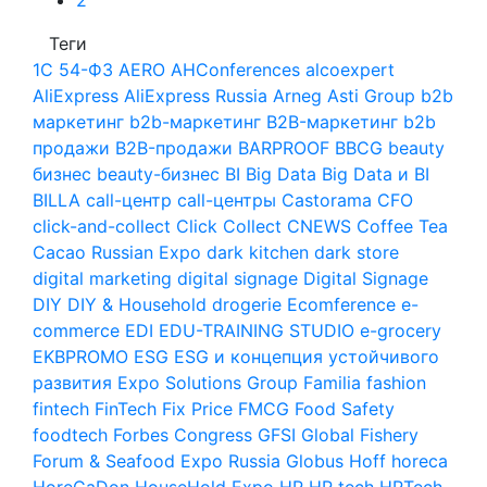
Теги
1С
54-ФЗ
AERO
AHConferences
alcoexpert
AliExpress
AliExpress Russia
Arneg
Asti Group
b2b
маркетинг
b2b-маркетинг
B2B-маркетинг
b2b
продажи
B2B-продажи
BARPROOF
BBCG
beauty
бизнес
beauty-бизнес
BI
Big Data
Big Data и BI
BILLA
call-центр
call-центры
Castorama
CFO
click-and-collect
Click Collect
CNEWS
Coffee Tea
Cacao Russian Expo
dark kitchen
dark store
digital marketing
digital signage
Digital Signage
DIY
DIY & Household
drogerie
Ecomference
e-
commerce
EDI
EDU-TRAINING STUDIO
e-grocery
EKBPROMO
ESG
ESG и концепция устойчивого
развития
Expo Solutions Group
Familia
fashion
fintech
FinTech
Fix Price
FMCG
Food Safety
foodtech
Forbes Congress
GFSI
Global Fishery
Forum & Seafood Expo Russia
Globus
Hoff
horeca
HoreCaDon
HouseHold Expo
HR
HR tech
HRTech