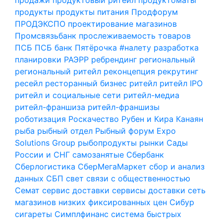
продукты
продукты питания
Продфорум
ПРОДЭКСПО
проектирование магазинов
Промсвязьбанк
прослеживаемость товаров
ПСБ
ПСБ банк
Пятёрочка #налету
разработка
планировки
РАЭРР
ребрендинг
региональный
региональный ритейл
реконцепция
рекрутинг
ресейл
ресторанный бизнес
ритейл
ритейл IPO
ритейл и социальные сети
ритейл-медиа
ритейл-франшиза
ритейл-франшизы
роботизация
Роскачество
Рубен и Кира Канаян
рыба
рыбный отдел
Рыбный форум Expo
Solutions Group
рыбопродукты
рынки
Сады
России и СНГ
самозанятые
Сбербанк
Сберлогистика
СберМегаМаркет
сбор и анализ
данных
СБП
свет
связи с общественностью
Семат
сервис доставки
сервисы доставки
сеть
магазинов низких фиксированных цен
Сибур
сигареты
Симплфинанс
система быстрых