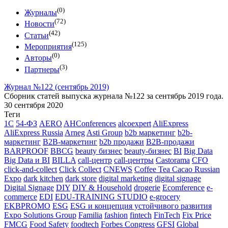
(0)
Журналы
(72)
Новости
(42)
Статьи
(125)
Мероприятия
(0)
Авторы
(3)
Партнеры
Журнал №122 (сентябрь 2019)
Сборник статей выпуска журнала №122 за сентябрь 2019 года.
30 сентября 2020
Теги
1С
54-ФЗ
AERO
AHConferences
alcoexpert
AliExpress
AliExpress Russia
Arneg
Asti Group
b2b маркетинг
b2b-
маркетинг
B2B-маркетинг
b2b продажи
B2B-продажи
BARPROOF
BBCG
beauty бизнес
beauty-бизнес
BI
Big Data
Big Data и BI
BILLA
call-центр
call-центры
Castorama
CFO
click-and-collect
Click Collect
CNEWS
Coffee Tea Cacao Russian
Expo
dark kitchen
dark store
digital marketing
digital signage
Digital Signage
DIY
DIY & Household
drogerie
Ecomference
e-
commerce
EDI
EDU-TRAINING STUDIO
e-grocery
EKBPROMO
ESG
ESG и концепция устойчивого развития
Expo Solutions Group
Familia
fashion
fintech
FinTech
Fix Price
FMCG
Food Safety
foodtech
Forbes Congress
GFSI
Global