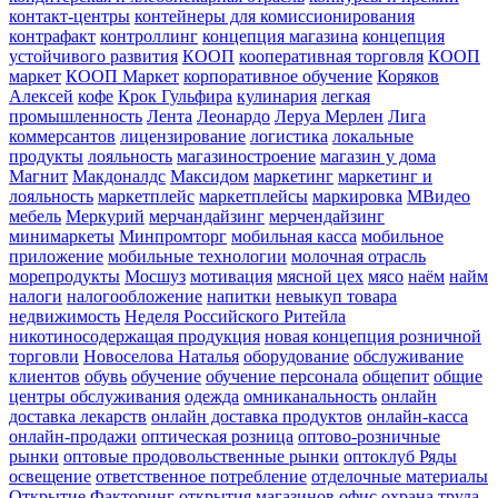
контакт-центры
контейнеры для комиссионирования
контрафакт
контроллинг
концепция магазина
концепция
устойчивого развития
КООП
кооперативная торговля
КООП
маркет
КООП Маркет
корпоративное обучение
Коряков
Алексей
кофе
Крок Гульфира
кулинария
легкая
промышленность
Лента
Леонардо
Леруа Мерлен
Лига
коммерсантов
лицензирование
логистика
локальные
продукты
лояльность
магазиностроение
магазин у дома
Магнит
Макдоналдс
Максидом
маркетинг
маркетинг и
лояльность
маркетплейс
маркетплейсы
маркировка
МВидео
мебель
Меркурий
мерчандайзинг
мерчендайзинг
минимаркеты
Минпромторг
мобильная касса
мобильное
приложение
мобильные технологии
молочная отрасль
морепродукты
Мосшуз
мотивация
мясной цех
мясо
наём
найм
налоги
налогообложение
напитки
невыкуп товара
недвижимость
Неделя Российского Ритейла
никотиносодержащая продукция
новая концепция розничной
торговли
Новоселова Наталья
оборудование
обслуживание
клиентов
обувь
обучение
обучение персонала
общепит
общие
центры обслуживания
одежда
омниканальность
онлайн
доставка лекарств
онлайн доставка продуктов
онлайн-касса
онлайн-продажи
оптическая розница
оптово-розничные
рынки
оптовые продовольственные рынки
оптоклуб Ряды
освещение
ответственное потребление
отделочные материалы
Открытие Факторинг
открытия магазинов
офис
охрана труда