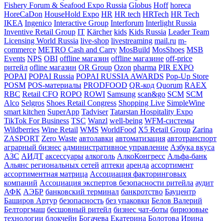
Fishery Forum & Seafood Expo Russia
Globus
Hoff
horeca
HoreCaDon
HouseHold Expo
HR
HR tech
HRTech
HR Tech
IKEA
Ingenico
Interactive Group
Interforum
Interlight Russia
Inventive Retail Group
IT
Kärcher
kids
Kids Russia
Leader Team
Licensing World Russia
live-shop
livestreaming
mail.ru
m-
commerce
METRO Cash and Carry
MosBuild
MosShoes
MSB
Events
NPS
OBI
offline магазин
offline магазине
off-price
ритейл
ofline магазин
OR Group
Ozon
pharma
PIR EXPO
POPAI
POPAI Russia
POPAI RUSSIA AWARDS
Pop-Up Store
POSM
POS-материалы
PRODFOOD
QR-код
Quorum
RAEX
RBC
Retail CFO
ROPO
ROWI
Samsung
scan&go
SCM
SCM
Alco
Selgros
Shoes Retail Congress
Shopping Live
SimpleWine
smart kitchen
SuperApp
Tadviser
Tatarstan Hospitality Expo
TikTok For Business
TSC
Wanzl
well-being
WFM-системы
Wildberries
Wine Retail
WMS
WorldFood
X5 Retail Group
Zarina
ZASPORT
Zero Waste
автолавки
автоматизация
автотранспорт
аграрный бизнес
административное управление
Азбука вкуса
АЗС
АИДТ
аксессуары
алкоголь
АлкоКонгресс
Альфа-банк
Альянс региональных сетей
аптеки
аренда
ассортимент
ассортиментная матрица
Ассоциация факторинговых
компаний
Ассоциация экспертов безопасности ритейла
аудит
АФК
АЭБР
банковский терминал
банкротство
Бауцентр
Баширов Артур
безопасность
без упаковки
Белов Валерий
Белторгмаш
бесшовный ритейл
бизнес чат-боты
бирюзовые
технологии
блокчейн
Богачева Екатерина
Болотова Ирина