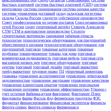
фиксированных цен
Сибур
сигареты
Симплфинанс
система
быстрых платежей
система быстрых платежей (СБП)
система
вентиляции
система озонирования
система оценки качества
системы управления доставкой
склад
складская логистика
склады
Склады России
сладости
собственное производство
Совет профессионалов по цепям поставок
Союз независимых
сетей России
спорт
спортивный ритейл
Ставцев Александр
СТМ
СТМ и контрактное производство
Столото
строительные материалы
сыроварня
табачная отрасль
технологии
технологическое оборудование для предприятий
общественного питания
технологическое оборудование для
предприятий торговли
товарные категории
товарные
подборки
товародвижение
товары для дома
торговая и
коммерческая недвижимость
торговая мебель
торговая сеть
магазинов низких цен
торговое оборудование
торговые
центры
торговый
торговый дизайн
торговый маркетинг
трейд-маркетинг
трудовое право
ТЦ
уборочный инвентарь
упаковка
управление ассортиментом
управление дебиторской
задолженностью
управление закупками
управление качеством
управление клиентским опытом
управление персоналом
управление потерями
управление эффективностью
Утконос»
учет остатков
фабрика-кухня
факторинг
Факторинг Плюс
фандоматы
фарма
Фасоль
фдд
фермерские продукты
ФЗС
фиджитал
финансирование
финансовая экспертиза
финансы
финтех-сервис
финтех-сервисы
фирменная и