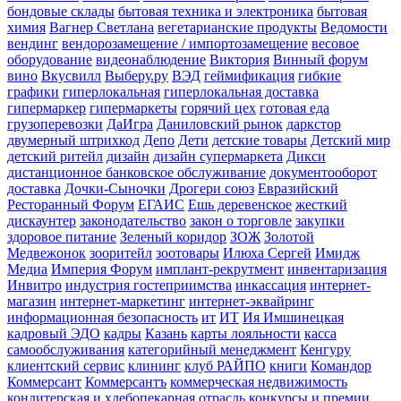
бондовые склады
бытовая техника и электроника
бытовая
химия
Вагнер Светлана
вегетарианские продукты
Ведомости
вендинг
вендорозамещение / импортозамещение
весовое
оборудование
видеонаблюдение
Виктория
Винный форум
вино
Вкусвилл
Выберу.ру
ВЭД
геймификация
гибкие
графики
гиперлокальная
гиперлокальная доставка
гипермаркер
гипермаркеты
горячий цех
готовая еда
грузоперевозки
ДаИгра
Даниловский рынок
даркстор
двумерный штрихкод
Депо
Дети
детские товары
Детский мир
детский ритейл
дизайн
дизайн супермаркета
Дикси
дистанционное банковское обслуживание
документооборот
доставка
Дочки-Сыночки
Дрогери союз
Евразийский
Ресторанный Форум
ЕГАИС
Ешь деревенское
жесткий
дискаунтер
законодательство
закон о торговле
закупки
здоровое питание
Зеленый коридор
ЗОЖ
Золотой
Медвежонок
зооритейл
зоотовары
Илюха Сергей
Имидж
Медиа
Империя Форум
имплант-рекрутмент
инвентаризация
Инвитро
индустрия гостеприимства
инкассация
интернет-
магазин
интернет-маркетинг
интернет-эквайринг
информационная безопасность
ит
ИТ
Ия Имшинецкая
кадровый ЭДО
кадры
Казань
карты лояльности
касса
самообслуживания
категорийный менеджмент
Кенгуру
клиентский сервис
клининг
клуб РАЙПО
книги
Командор
Коммерсант
Коммерсантъ
коммерческая недвижимость
кондитерская и хлебопекарная отрасль
конкурсы и премии