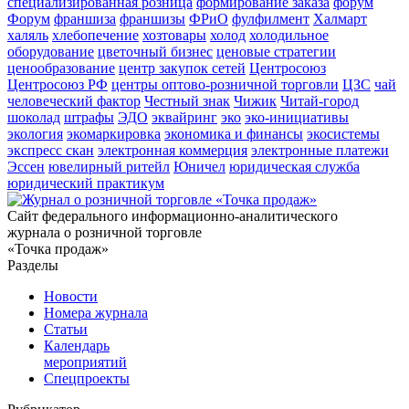
специализированная розница
формирование заказа
форум
Форум
франшиза
франшизы
ФРиО
фулфилмент
Халмарт
халяль
хлебопечение
хозтовары
холод
холодильное
оборудование
цветочный бизнес
ценовые стратегии
ценообразование
центр закупок сетей
Центросоюз
Центросоюз РФ
центры оптово-розничной торговли
ЦЗС
чай
человеческий фактор
Честный знак
Чижик
Читай-город
шоколад
штрафы
ЭДО
эквайринг
эко
эко-инициативы
экология
экомаркировка
экономика и финансы
экосистемы
экспресс скан
электронная коммерция
электронные платежи
Эссен
ювелирный ритейл
Юничел
юридическая служба
юридический практикум
Сайт федерального информационно-аналитического
журнала о розничной торговле
«Точка продаж»
Разделы
Новости
Номера журнала
Статьи
Календарь
мероприятий
Спецпроекты