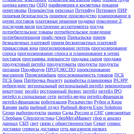
оценка качества
ОЦО
парфюмерия и косметика
пекарня
переговоры
Перекресток
персонал
Петерфуд
Петрович
ПИР
пищевая безопасность
пищевое производство
планирование в
цепях поставок
платежные решения
подарки
поколение Z
последняя миля
построение ассортимента
посуда
потребительские товары
потребительское поведение
потребкооперация
прайс-чекер
Прекальски
прием
безналичных платежей
прием бесконтактных платежей
прикассовая зона
прогнозирование потерь
прогнозирование
спроса
прогнозирование спроса и планирование в цепях
поставок
программы лояльности
продажа сыров
продажи
продуктовый ритейл
продуктоматы
продукты
продукты
питания
Продфорум
ПРОДЭКСПО
проектирование
магазинов
Промсвязьбанк
прослеживаемость товаров
ПСБ
ПСБ банк
Пятёрочка #налету
разработка планировки
РАЭРР
ребрендинг
региональный
региональный ритейл
реконцепция
рекрутинг
ресейл
ресторанный бизнес
ритейл
ритейл IPO
ритейл и социальные сети
ритейл-медиа
ритейл-франшиза
ритейл-франшизы
роботизация
Роскачество
Рубен и Кира
Канаян
рыба
рыбный отдел
Рыбный форум Expo Solutions
Group
рыбопродукты
рынки
Сады России и СНГ
самозанятые
Сбербанк
Сберлогистика
СберМегаМаркет
сбор и анализ
данных
СБП
свет
связи с общественностью
Семат
сервис
доставки
сервисы доставки
сеть магазинов низких