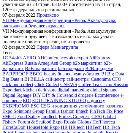
участников из 73 стран, 68 600+ посетителей из 115 стран,
120+ федеральных и региональных…
07 февраля 2022
Продэкспо
VII Международная конференция «Рыба. Аквакультура:
настоящее и будущее отрасли»
VII Международная конференция «Рыба. Аквакультура:
настоящее и будущее» – возможность не только узнать
последние новости отрасли, но и провести…
02 февраля 2022
Сфера Медиагруппа
Теги
1С
54-ФЗ
AERO
AHConferences
alcoexpert
AliExpress
AliExpress Russia
Arneg
Asti Group
b2b маркетинг
b2b-
маркетинг
B2B-маркетинг
b2b продажи
B2B-продажи
BARPROOF
BBCG
beauty бизнес
beauty-бизнес
BI
Big Data
Big Data и BI
BILLA
call-центр
call-центры
Castorama
CFO
click-and-collect
Click Collect
CNEWS
Coffee Tea Cacao Russian
Expo
dark kitchen
dark store
digital marketing
digital signage
Digital Signage
DIY
DIY & Household
drogerie
Ecomference
e-
commerce
EDI
EDU-TRAINING STUDIO
e-grocery
EKBPROMO
ESG
ESG и концепция устойчивого развития
Expo Solutions Group
Familia
fashion
fintech
FinTech
Fix Price
FMCG
Food Safety
foodtech
Forbes Congress
GFSI
Global
Fishery Forum & Seafood Expo Russia
Globus
Hoff
horeca
HoreCaDon
HouseHold Expo
HR
HR tech
HRTech
HR Tech
IKEA
Ingenico
Interactive Group
Interforum
Interlight Russia