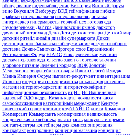
вендинг
вендорозамещение / импортозамещение
весовое
оборудование
видеонаблюдение
Виктория
Винный форум
вино
Вкусвилл
Выберу.ру
ВЭД
геймификация
гибкие
графики
гиперлокальная
гиперлокальная доставка
гипермаркер
гипермаркеты
горячий цех
готовая еда
грузоперевозки
ДаИгра
Даниловский рынок
даркстор
двумерный штрихкод
Депо
Дети
детские товары
Детский мир
детский ритейл
дизайн
дизайн супермаркета
Дикси
дистанционное банковское обслуживание
документооборот
доставка
Дочки-Сыночки
Дрогери союз
Евразийский
Ресторанный Форум
ЕГАИС
Ешь деревенское
жесткий
дискаунтер
законодательство
закон о торговле
закупки
здоровое питание
Зеленый коридор
ЗОЖ
Золотой
Медвежонок
зооритейл
зоотовары
Илюха Сергей
Имидж
Медиа
Империя Форум
имплант-рекрутмент
инвентаризация
Инвитро
индустрия гостеприимства
инкассация
интернет-
магазин
интернет-маркетинг
интернет-эквайринг
информационная безопасность
ит
ИТ
Ия Имшинецкая
кадровый ЭДО
кадры
Казань
карты лояльности
касса
самообслуживания
категорийный менеджмент
Кенгуру
клиентский сервис
клининг
клуб РАЙПО
книги
Командор
Коммерсант
Коммерсантъ
коммерческая недвижимость
кондитерская и хлебопекарная отрасль
конкурсы и премии
контакт-центры
контейнеры для комиссионирования
контрафакт
контроллинг
концепция магазина
концепция