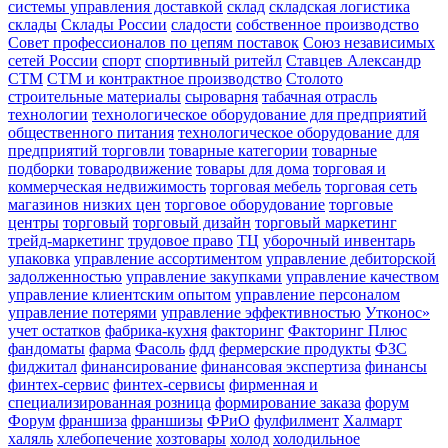
системы управления доставкой
склад
складская логистика
склады
Склады России
сладости
собственное производство
Совет профессионалов по цепям поставок
Союз независимых
сетей России
спорт
спортивный ритейл
Ставцев Александр
СТМ
СТМ и контрактное производство
Столото
строительные материалы
сыроварня
табачная отрасль
технологии
технологическое оборудование для предприятий
общественного питания
технологическое оборудование для
предприятий торговли
товарные категории
товарные
подборки
товародвижение
товары для дома
торговая и
коммерческая недвижимость
торговая мебель
торговая сеть
магазинов низких цен
торговое оборудование
торговые
центры
торговый
торговый дизайн
торговый маркетинг
трейд-маркетинг
трудовое право
ТЦ
уборочный инвентарь
упаковка
управление ассортиментом
управление дебиторской
задолженностью
управление закупками
управление качеством
управление клиентским опытом
управление персоналом
управление потерями
управление эффективностью
Утконос»
учет остатков
фабрика-кухня
факторинг
Факторинг Плюс
фандоматы
фарма
Фасоль
фдд
фермерские продукты
ФЗС
фиджитал
финансирование
финансовая экспертиза
финансы
финтех-сервис
финтех-сервисы
фирменная и
специализированная розница
формирование заказа
форум
Форум
франшиза
франшизы
ФРиО
фулфилмент
Халмарт
халяль
хлебопечение
хозтовары
холод
холодильное