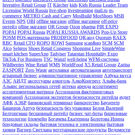
Inventive Retail Group
IT
Kärcher
kids
Kids Russia
Leader Team
Licensing World Russia
live-shop
livestreaming
mail.ru
m-
commerce
METRO Cash and Carry
MosBuild
MosShoes
MSB
Events
NPS
OBI
offline магазин
offline магазине
off-price
ритейл
ofline магазин
OR Group
Ozon
pharma
PIR EXPO
POPAI
POPAI Russia
POPAI RUSSIA AWARDS
Pop-Up Store
POSM
POS-материалы
PRODFOOD
QR-код
Quorum
RAEX
RBC
Retail CFO
ROPO
ROWI
Samsung
scan&go
SCM
SCM
Alco
Selgros
Shoes Retail Congress
Shopping Live
SimpleWine
smart kitchen
SuperApp
Tadviser
Tatarstan Hospitality Expo
TikTok For Business
TSC
Wanzl
well-being
WFM-системы
Wildberries
Wine Retail
WMS
WorldFood
X5 Retail Group
Zarina
ZASPORT
Zero Waste
автолавки
автоматизация
автотранспорт
аграрный бизнес
административное управление
Азбука вкуса
АЗС
АИДТ
аксессуары
алкоголь
АлкоКонгресс
Альфа-банк
Альянс региональных сетей
аптеки
аренда
ассортимент
ассортиментная матрица
Ассоциация факторинговых
компаний
Ассоциация экспертов безопасности ритейла
аудит
АФК
АЭБР
банковский терминал
банкротство
Бауцентр
Баширов Артур
безопасность
без упаковки
Белов Валерий
Белторгмаш
бесшовный ритейл
бизнес чат-боты
бирюзовые
технологии
блокчейн
Богачева Екатерина
Болотова Ирина
бондовые склады
бытовая техника и электроника
бытовая
химия
Вагнер Светлана
вегетарианские продукты
Ведомости