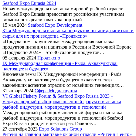
Seafood Expo Eurasia 2024
Новая международная выставка мировой рыбной отрасли
Seafood Expo Eurasia предоставит российским участникам
возможность реализовать экспортный…
15 мая 2024
Seafood Expo Development
31-я Международная выставка продуктов питания, напитков и
сырья для их производства «Продэкспо»
«Продэкспо» – крупнейшая международная выставка
продуктов питания и напитков в России и Восточной Европе.
«Продэкспо 2024» – это 30 салонов продуктов…
05 февраля 2024
Продэкспо
IX Международная конференция «Рыба. Аквакультура:
настоящее и будущее»
Ключевые темы IX Международной конференции «Рыба.
Аквакультура: настоящее и будущее» охватят спектр
важнейших аспектов отрасли: от новейших тенденциях…
31 января 2024
Сфера Медиагруппа
VI Global Fishery Forum & Seafood Expo Russia 2023 –
международный рыбопромышленный форум и выставка
рыбной индустрии, морепродуктов и технологий
Международный рыбопромышленный форум и выставка
рыбной индустрии, морепродуктов и технологий Seafood
Expo Russia пройдет в шестой раз. Главное…
27 сентября 2023
Expo Solutions Group
Ритейл на главной выставке рыбной отрасли «Ритейл Центр»