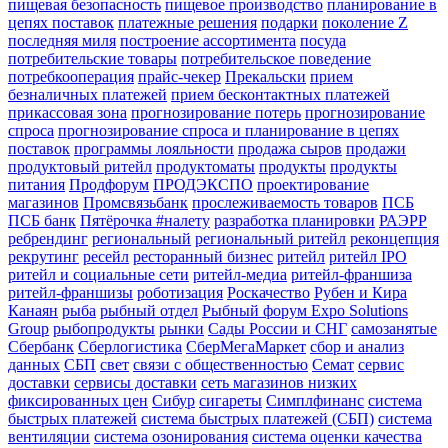
пищевая безопасность
пищевое производство
планирование в
цепях поставок
платежные решения
подарки
поколение Z
последняя миля
построение ассортимента
посуда
потребительские товары
потребительское поведение
потребкооперация
прайс-чекер
Прекальски
прием
безналичных платежей
прием бесконтактных платежей
прикассовая зона
прогнозирование потерь
прогнозирование
спроса
прогнозирование спроса и планирование в цепях
поставок
программы лояльности
продажа сыров
продажи
продуктовый ритейл
продуктоматы
продукты
продукты
питания
Продфорум
ПРОДЭКСПО
проектирование
магазинов
Промсвязьбанк
прослеживаемость товаров
ПСБ
ПСБ банк
Пятёрочка #налету
разработка планировки
РАЭРР
ребрендинг
региональный
региональный ритейл
реконцепция
рекрутинг
ресейл
ресторанный бизнес
ритейл
ритейл IPO
ритейл и социальные сети
ритейл-медиа
ритейл-франшиза
ритейл-франшизы
роботизация
Роскачество
Рубен и Кира
Канаян
рыба
рыбный отдел
Рыбный форум Expo Solutions
Group
рыбопродукты
рынки
Сады России и СНГ
самозанятые
Сбербанк
Сберлогистика
СберМегаМаркет
сбор и анализ
данных
СБП
свет
связи с общественностью
Семат
сервис
доставки
сервисы доставки
сеть магазинов низких
фиксированных цен
Сибур
сигареты
Симплфинанс
система
быстрых платежей
система быстрых платежей (СБП)
система
вентиляции
система озонирования
система оценки качества