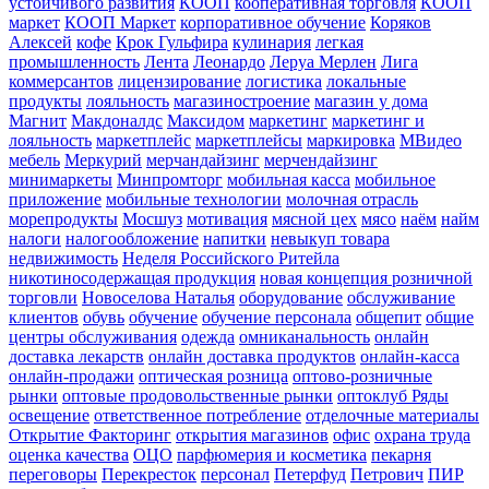
устойчивого развития
КООП
кооперативная торговля
КООП
маркет
КООП Маркет
корпоративное обучение
Коряков
Алексей
кофе
Крок Гульфира
кулинария
легкая
промышленность
Лента
Леонардо
Леруа Мерлен
Лига
коммерсантов
лицензирование
логистика
локальные
продукты
лояльность
магазиностроение
магазин у дома
Магнит
Макдоналдс
Максидом
маркетинг
маркетинг и
лояльность
маркетплейс
маркетплейсы
маркировка
МВидео
мебель
Меркурий
мерчандайзинг
мерчендайзинг
минимаркеты
Минпромторг
мобильная касса
мобильное
приложение
мобильные технологии
молочная отрасль
морепродукты
Мосшуз
мотивация
мясной цех
мясо
наём
найм
налоги
налогообложение
напитки
невыкуп товара
недвижимость
Неделя Российского Ритейла
никотиносодержащая продукция
новая концепция розничной
торговли
Новоселова Наталья
оборудование
обслуживание
клиентов
обувь
обучение
обучение персонала
общепит
общие
центры обслуживания
одежда
омниканальность
онлайн
доставка лекарств
онлайн доставка продуктов
онлайн-касса
онлайн-продажи
оптическая розница
оптово-розничные
рынки
оптовые продовольственные рынки
оптоклуб Ряды
освещение
ответственное потребление
отделочные материалы
Открытие Факторинг
открытия магазинов
офис
охрана труда
оценка качества
ОЦО
парфюмерия и косметика
пекарня
переговоры
Перекресток
персонал
Петерфуд
Петрович
ПИР