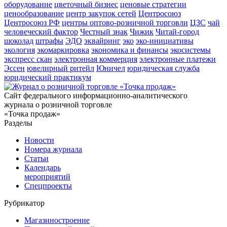
оборудование
цветочный бизнес
ценовые стратегии
ценообразование
центр закупок сетей
Центросоюз
Центросоюз РФ
центры оптово-розничной торговли
ЦЗС
чай
человеческий фактор
Честный знак
Чижик
Читай-город
шоколад
штрафы
ЭДО
эквайринг
эко
эко-инициативы
экология
экомаркировка
экономика и финансы
экосистемы
экспресс скан
электронная коммерция
электронные платежи
Эссен
ювелирный ритейл
Юничел
юридическая служба
юридический практикум
Сайт федерального информационно-аналитического
журнала о розничной торговле
«Точка продаж»
Разделы
Новости
Номера журнала
Статьи
Календарь
мероприятий
Спецпроекты
Рубрикатор
Магазиностроение