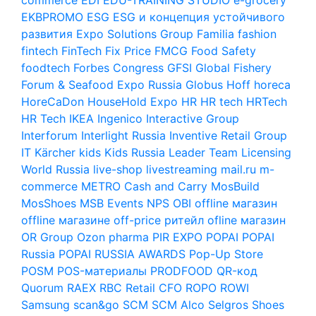
EKBPROMO
ESG
ESG и концепция устойчивого
развития
Expo Solutions Group
Familia
fashion
fintech
FinTech
Fix Price
FMCG
Food Safety
foodtech
Forbes Congress
GFSI
Global Fishery
Forum & Seafood Expo Russia
Globus
Hoff
horeca
HoreCaDon
HouseHold Expo
HR
HR tech
HRTech
HR Tech
IKEA
Ingenico
Interactive Group
Interforum
Interlight Russia
Inventive Retail Group
IT
Kärcher
kids
Kids Russia
Leader Team
Licensing
World Russia
live-shop
livestreaming
mail.ru
m-
commerce
METRO Cash and Carry
MosBuild
MosShoes
MSB Events
NPS
OBI
offline магазин
offline магазине
off-price ритейл
ofline магазин
OR Group
Ozon
pharma
PIR EXPO
POPAI
POPAI
Russia
POPAI RUSSIA AWARDS
Pop-Up Store
POSM
POS-материалы
PRODFOOD
QR-код
Quorum
RAEX
RBC
Retail CFO
ROPO
ROWI
Samsung
scan&go
SCM
SCM Alco
Selgros
Shoes