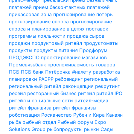
платежей
прием бесконтактных платежей
прикассовая зона
прогнозирование потерь
прогнозирование спроса
прогнозирование
спроса и планирование в цепях поставок
программы лояльности
продажа сыров
продажи
продуктовый ритейл
продуктоматы
продукты
продукты питания
Продфорум
ПРОДЭКСПО
проектирование магазинов
Промсвязьбанк
прослеживаемость товаров
ПСБ
ПСБ банк
Пятёрочка #налету
разработка
планировки
РАЭРР
ребрендинг
региональный
региональный ритейл
реконцепция
рекрутинг
ресейл
ресторанный бизнес
ритейл
ритейл IPO
ритейл и социальные сети
ритейл-медиа
ритейл-франшиза
ритейл-франшизы
роботизация
Роскачество
Рубен и Кира Канаян
рыба
рыбный отдел
Рыбный форум Expo
Solutions Group
рыбопродукты
рынки
Сады