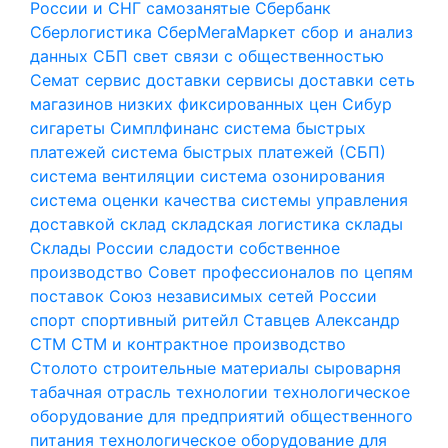
России и СНГ
самозанятые
Сбербанк
Сберлогистика
СберМегаМаркет
сбор и анализ
данных
СБП
свет
связи с общественностью
Семат
сервис доставки
сервисы доставки
сеть
магазинов низких фиксированных цен
Сибур
сигареты
Симплфинанс
система быстрых
платежей
система быстрых платежей (СБП)
система вентиляции
система озонирования
система оценки качества
системы управления
доставкой
склад
складская логистика
склады
Склады России
сладости
собственное
производство
Совет профессионалов по цепям
поставок
Союз независимых сетей России
спорт
спортивный ритейл
Ставцев Александр
СТМ
СТМ и контрактное производство
Столото
строительные материалы
сыроварня
табачная отрасль
технологии
технологическое
оборудование для предприятий общественного
питания
технологическое оборудование для