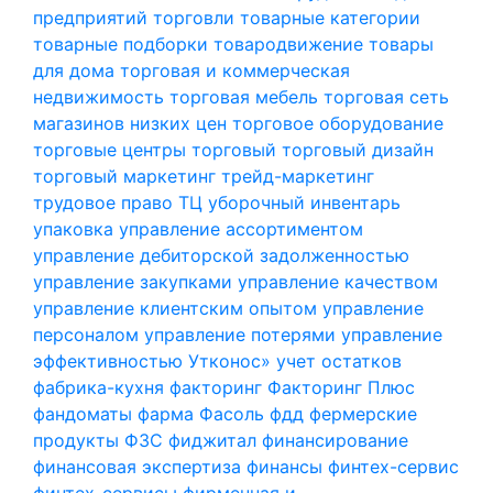
предприятий торговли
товарные категории
товарные подборки
товародвижение
товары
для дома
торговая и коммерческая
недвижимость
торговая мебель
торговая сеть
магазинов низких цен
торговое оборудование
торговые центры
торговый
торговый дизайн
торговый маркетинг
трейд-маркетинг
трудовое право
ТЦ
уборочный инвентарь
упаковка
управление ассортиментом
управление дебиторской задолженностью
управление закупками
управление качеством
управление клиентским опытом
управление
персоналом
управление потерями
управление
эффективностью
Утконос»
учет остатков
фабрика-кухня
факторинг
Факторинг Плюс
фандоматы
фарма
Фасоль
фдд
фермерские
продукты
ФЗС
фиджитал
финансирование
финансовая экспертиза
финансы
финтех-сервис
финтех-сервисы
фирменная и