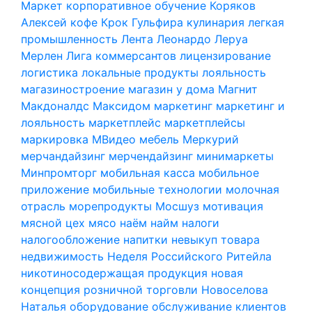
Маркет
корпоративное обучение
Коряков
Алексей
кофе
Крок Гульфира
кулинария
легкая
промышленность
Лента
Леонардо
Леруа
Мерлен
Лига коммерсантов
лицензирование
логистика
локальные продукты
лояльность
магазиностроение
магазин у дома
Магнит
Макдоналдс
Максидом
маркетинг
маркетинг и
лояльность
маркетплейс
маркетплейсы
маркировка
МВидео
мебель
Меркурий
мерчандайзинг
мерчендайзинг
минимаркеты
Минпромторг
мобильная касса
мобильное
приложение
мобильные технологии
молочная
отрасль
морепродукты
Мосшуз
мотивация
мясной цех
мясо
наём
найм
налоги
налогообложение
напитки
невыкуп товара
недвижимость
Неделя Российского Ритейла
никотиносодержащая продукция
новая
концепция розничной торговли
Новоселова
Наталья
оборудование
обслуживание клиентов