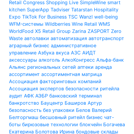
Retail Congress
Shopping Live
SimpleWine
smart
kitchen
SuperApp
Tadviser
Tatarstan Hospitality
Expo
TikTok For Business
TSC
Wanzl
well-being
WFM-системы
Wildberries
Wine Retail
WMS
WorldFood
X5 Retail Group
Zarina
ZASPORT
Zero
Waste
автолавки
автоматизация
автотранспорт
аграрный бизнес
административное
управление
Азбука вкуса
АЗС
АИДТ
аксессуары
алкоголь
АлкоКонгресс
Альфа-банк
Альянс региональных сетей
аптеки
аренда
ассортимент
ассортиментная матрица
Ассоциация факторинговых компаний
Ассоциация экспертов безопасности ритейла
аудит
АФК
АЭБР
банковский терминал
банкротство
Бауцентр
Баширов Артур
безопасность
без упаковки
Белов Валерий
Белторгмаш
бесшовный ритейл
бизнес чат-
боты
бирюзовые технологии
блокчейн
Богачева
Екатерина
Болотова Ирина
бондовые склады