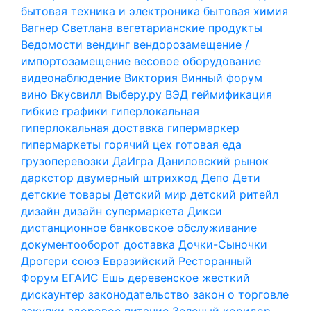
бытовая техника и электроника
бытовая химия
Вагнер Светлана
вегетарианские продукты
Ведомости
вендинг
вендорозамещение /
импортозамещение
весовое оборудование
видеонаблюдение
Виктория
Винный форум
вино
Вкусвилл
Выберу.ру
ВЭД
геймификация
гибкие графики
гиперлокальная
гиперлокальная доставка
гипермаркер
гипермаркеты
горячий цех
готовая еда
грузоперевозки
ДаИгра
Даниловский рынок
даркстор
двумерный штрихкод
Депо
Дети
детские товары
Детский мир
детский ритейл
дизайн
дизайн супермаркета
Дикси
дистанционное банковское обслуживание
документооборот
доставка
Дочки-Сыночки
Дрогери союз
Евразийский Ресторанный
Форум
ЕГАИС
Ешь деревенское
жесткий
дискаунтер
законодательство
закон о торговле
закупки
здоровое питание
Зеленый коридор