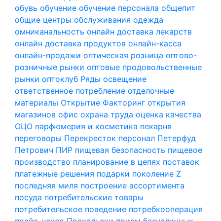
обувь
обучение
обучение персонала
общепит
общие центры обслуживания
одежда
омниканальность
онлайн доставка лекарств
онлайн доставка продуктов
онлайн-касса
онлайн-продажи
оптическая розница
оптово-
розничные рынки
оптовые продовольственные
рынки
оптоклуб Ряды
освещение
ответственное потребление
отделочные
материалы
Открытие Факторинг
открытия
магазинов
офис
охрана труда
оценка качества
ОЦО
парфюмерия и косметика
пекарня
переговоры
Перекресток
персонал
Петерфуд
Петрович
ПИР
пищевая безопасность
пищевое
производство
планирование в цепях поставок
платежные решения
подарки
поколение Z
последняя миля
построение ассортимента
посуда
потребительские товары
потребительское поведение
потребкооперация
прайс-чекер
Прекальски
прием безналичных