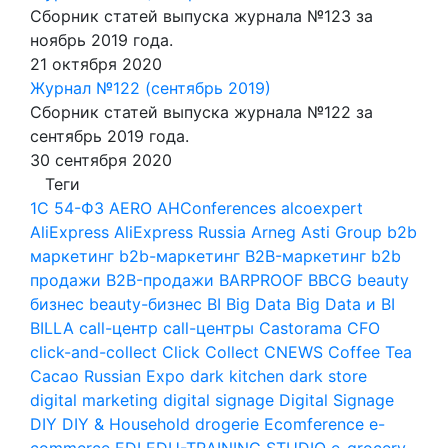
Сборник статей выпуска журнала №123 за
ноябрь 2019 года.
21 октября 2020
Журнал №122 (сентябрь 2019)
Сборник статей выпуска журнала №122 за
сентябрь 2019 года.
30 сентября 2020
Теги
1С
54-ФЗ
AERO
AHConferences
alcoexpert
AliExpress
AliExpress Russia
Arneg
Asti Group
b2b
маркетинг
b2b-маркетинг
B2B-маркетинг
b2b
продажи
B2B-продажи
BARPROOF
BBCG
beauty
бизнес
beauty-бизнес
BI
Big Data
Big Data и BI
BILLA
call-центр
call-центры
Castorama
CFO
click-and-collect
Click Collect
CNEWS
Coffee Tea
Cacao Russian Expo
dark kitchen
dark store
digital marketing
digital signage
Digital Signage
DIY
DIY & Household
drogerie
Ecomference
e-
commerce
EDI
EDU-TRAINING STUDIO
e-grocery