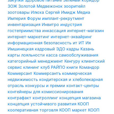
ЗОЖ
Золотой Медвежонок
зооритейл
зоотовары
Илюха Сергей
Имидж Медиа
Империя Форум
имплант-рекрутмент
инвентаризация
Инвитро
индустрия
гостеприимства
инкассация
интернет-магазин
интернет-маркетинг
интернет-эквайринг
информационная безопасность
ит
ИТ
Ия
Имшинецкая
кадровый ЭДО
кадры
Казань
карты лояльности
касса самообслуживания
категорийный менеджмент
Кенгуру
клиентский
сервис
клининг
клуб РАЙПО
книги
Командор
Коммерсант
Коммерсантъ
коммерческая
недвижимость
кондитерская и хлебопекарная
отрасль
конкурсы и премии
контакт-центры
контейнеры для комиссионирования
контрафакт
контроллинг
концепция магазина
концепция устойчивого развития
КООП
кооперативная торговля
КООП маркет
КООП