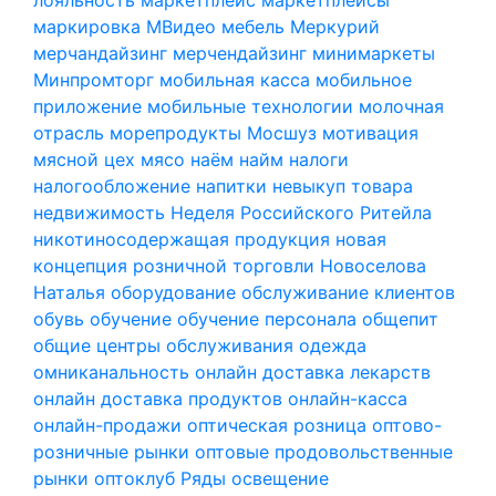
маркировка
МВидео
мебель
Меркурий
мерчандайзинг
мерчендайзинг
минимаркеты
Минпромторг
мобильная касса
мобильное
приложение
мобильные технологии
молочная
отрасль
морепродукты
Мосшуз
мотивация
мясной цех
мясо
наём
найм
налоги
налогообложение
напитки
невыкуп товара
недвижимость
Неделя Российского Ритейла
никотиносодержащая продукция
новая
концепция розничной торговли
Новоселова
Наталья
оборудование
обслуживание клиентов
обувь
обучение
обучение персонала
общепит
общие центры обслуживания
одежда
омниканальность
онлайн доставка лекарств
онлайн доставка продуктов
онлайн-касса
онлайн-продажи
оптическая розница
оптово-
розничные рынки
оптовые продовольственные
рынки
оптоклуб Ряды
освещение