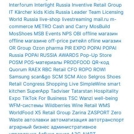
Interforum
Interlight Russia
Inventive Retail Group
IT
Kärcher
kids
Kids Russia
Leader Team
Licensing
World Russia
live-shop
livestreaming
mail.ru
m-
commerce
METRO Cash and Carry
MosBuild
MosShoes
MSB Events
NPS
OBI
offline магазин
offline магазине
off-price ритейл
ofline магазин
OR Group
Ozon
pharma
PIR EXPO
POPAI
POPAI
Russia
POPAI RUSSIA AWARDS
Pop-Up Store
POSM
POS-материалы
PRODFOOD
QR-код
Quorum
RAEX
RBC
Retail CFO
ROPO
ROWI
Samsung
scan&go
SCM
SCM Alco
Selgros
Shoes
Retail Congress
Shopping Live
SimpleWine
smart
kitchen
SuperApp
Tadviser
Tatarstan Hospitality
Expo
TikTok For Business
TSC
Wanzl
well-being
WFM-системы
Wildberries
Wine Retail
WMS
WorldFood
X5 Retail Group
Zarina
ZASPORT
Zero
Waste
автолавки
автоматизация
автотранспорт
аграрный бизнес
административное
управление
Азбука вкуса
АЗС
АИДТ