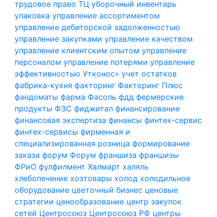
трудовое право
ТЦ
уборочный инвентарь
упаковка
управление ассортиментом
управление дебиторской задолженностью
управление закупками
управление качеством
управление клиентским опытом
управление
персоналом
управление потерями
управление
эффективностью
Утконос»
учет остатков
фабрика-кухня
факторинг
Факторинг Плюс
фандоматы
фарма
Фасоль
фдд
фермерские
продукты
ФЗС
фиджитал
финансирование
финансовая экспертиза
финансы
финтех-сервис
финтех-сервисы
фирменная и
специализированная розница
формирование
заказа
форум
Форум
франшиза
франшизы
ФРиО
фулфилмент
Халмарт
халяль
хлебопечение
хозтовары
холод
холодильное
оборудование
цветочный бизнес
ценовые
стратегии
ценообразование
центр закупок
сетей
Центросоюз
Центросоюз РФ
центры