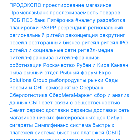
ПРОДЭКСПО
проектирование магазинов
Промсвязьбанк
прослеживаемость товаров
ПСБ
ПСБ банк
Пятёрочка #налету
разработка
планировки
РАЭРР
ребрендинг
региональный
региональный ритейл
реконцепция
рекрутинг
ресейл
ресторанный бизнес
ритейл
ритейл IPO
ритейл и социальные сети
ритейл-медиа
ритейл-франшиза
ритейл-франшизы
роботизация
Роскачество
Рубен и Кира Канаян
рыба
рыбный отдел
Рыбный форум Expo
Solutions Group
рыбопродукты
рынки
Сады
России и СНГ
самозанятые
Сбербанк
Сберлогистика
СберМегаМаркет
сбор и анализ
данных
СБП
свет
связи с общественностью
Семат
сервис доставки
сервисы доставки
сеть
магазинов низких фиксированных цен
Сибур
сигареты
Симплфинанс
система быстрых
платежей
система быстрых платежей (СБП)
система вентиляции
система озонирования