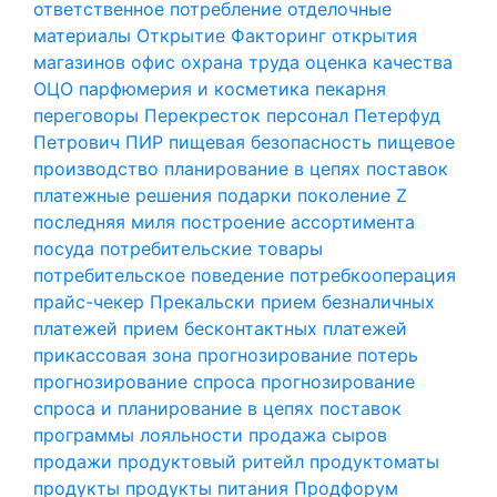
ответственное потребление
отделочные
материалы
Открытие Факторинг
открытия
магазинов
офис
охрана труда
оценка качества
ОЦО
парфюмерия и косметика
пекарня
переговоры
Перекресток
персонал
Петерфуд
Петрович
ПИР
пищевая безопасность
пищевое
производство
планирование в цепях поставок
платежные решения
подарки
поколение Z
последняя миля
построение ассортимента
посуда
потребительские товары
потребительское поведение
потребкооперация
прайс-чекер
Прекальски
прием безналичных
платежей
прием бесконтактных платежей
прикассовая зона
прогнозирование потерь
прогнозирование спроса
прогнозирование
спроса и планирование в цепях поставок
программы лояльности
продажа сыров
продажи
продуктовый ритейл
продуктоматы
продукты
продукты питания
Продфорум