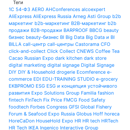
Теги
1С
54-ФЗ
AERO
AHConferences
alcoexpert
AliExpress
AliExpress Russia
Arneg
Asti Group
b2b
маркетинг
b2b-маркетинг
B2B-маркетинг
b2b
продажи
B2B-продажи
BARPROOF
BBCG
beauty
бизнес
beauty-бизнес
BI
Big Data
Big Data и BI
BILLA
call-центр
call-центры
Castorama
CFO
click-and-collect
Click Collect
CNEWS
Coffee Tea
Cacao Russian Expo
dark kitchen
dark store
digital marketing
digital signage
Digital Signage
DIY
DIY & Household
drogerie
Ecomference
e-
commerce
EDI
EDU-TRAINING STUDIO
e-grocery
EKBPROMO
ESG
ESG и концепция устойчивого
развития
Expo Solutions Group
Familia
fashion
fintech
FinTech
Fix Price
FMCG
Food Safety
foodtech
Forbes Congress
GFSI
Global Fishery
Forum & Seafood Expo Russia
Globus
Hoff
horeca
HoreCaDon
HouseHold Expo
HR
HR tech
HRTech
HR Tech
IKEA
Ingenico
Interactive Group