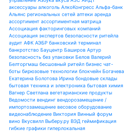
аксессуары
алкоголь
АлкоКонгресс
Альфа-банк
Альянс региональных сетей
аптеки
аренда
ассортимент
ассортиментная матрица
Ассоциация факторинговых компаний
Ассоциация экспертов безопасности ритейла
аудит
АФК
АЭБР
банковский терминал
банкротство
Бауцентр
Баширов Артур
безопасность
без упаковки
Белов Валерий
Белторгмаш
бесшовный ритейл
бизнес чат-
боты
бирюзовые технологии
блокчейн
Богачева
Екатерина
Болотова Ирина
бондовые склады
бытовая техника и электроника
бытовая химия
Вагнер Светлана
вегетарианские продукты
Ведомости
вендинг
вендорозамещение /
импортозамещение
весовое оборудование
видеонаблюдение
Виктория
Винный форум
вино
Вкусвилл
Выберу.ру
ВЭД
геймификация
гибкие графики
гиперлокальная