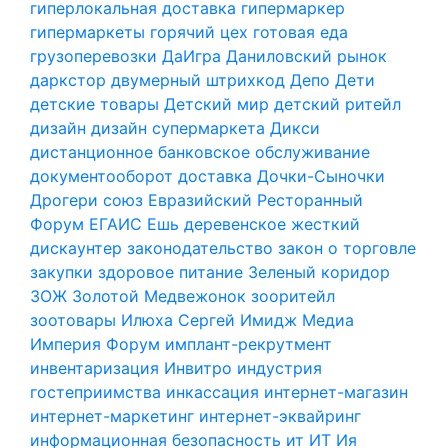
гиперлокальная доставка
гипермаркер
гипермаркеты
горячий цех
готовая еда
грузоперевозки
ДаИгра
Даниловский рынок
даркстор
двумерный штрихкод
Депо
Дети
детские товары
Детский мир
детский ритейл
дизайн
дизайн супермаркета
Дикси
дистанционное банковское обслуживание
документооборот
доставка
Дочки-Сыночки
Дрогери союз
Евразийский Ресторанный
Форум
ЕГАИС
Ешь деревенское
жесткий
дискаунтер
законодательство
закон о торговле
закупки
здоровое питание
Зеленый коридор
ЗОЖ
Золотой Медвежонок
зооритейл
зоотовары
Илюха Сергей
Имидж Медиа
Империя Форум
имплант-рекрутмент
инвентаризация
Инвитро
индустрия
гостеприимства
инкассация
интернет-магазин
интернет-маркетинг
интернет-эквайринг
информационная безопасность
ит
ИТ
Ия