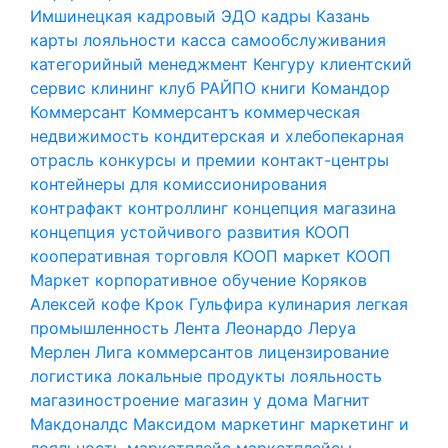
Имшинецкая
кадровый ЭДО
кадры
Казань
карты лояльности
касса самообслуживания
категорийный менеджмент
Кенгуру
клиентский
сервис
клининг
клуб РАЙПО
книги
Командор
Коммерсант
Коммерсантъ
коммерческая
недвижимость
кондитерская и хлебопекарная
отрасль
конкурсы и премии
контакт-центры
контейнеры для комиссионирования
контрафакт
контроллинг
концепция магазина
концепция устойчивого развития
КООП
кооперативная торговля
КООП маркет
КООП
Маркет
корпоративное обучение
Коряков
Алексей
кофе
Крок Гульфира
кулинария
легкая
промышленность
Лента
Леонардо
Леруа
Мерлен
Лига коммерсантов
лицензирование
логистика
локальные продукты
лояльность
магазиностроение
магазин у дома
Магнит
Макдоналдс
Максидом
маркетинг
маркетинг и
лояльность
маркетплейс
маркетплейсы