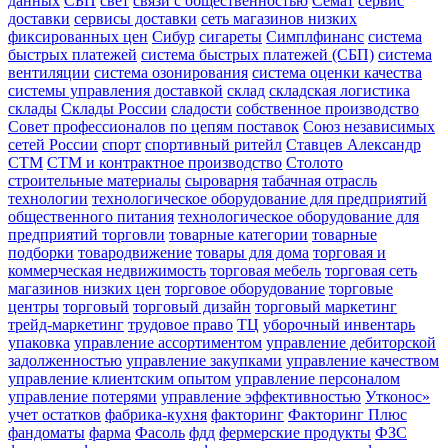
данных
СБП
свет
связи с общественностью
Семат
сервис
доставки
сервисы доставки
сеть магазинов низких
фиксированных цен
Сибур
сигареты
Симплфинанс
система
быстрых платежей
система быстрых платежей (СБП)
система
вентиляции
система озонирования
система оценки качества
системы управления доставкой
склад
складская логистика
склады
Склады России
сладости
собственное производство
Совет профессионалов по цепям поставок
Союз независимых
сетей России
спорт
спортивный ритейл
Ставцев Александр
СТМ
СТМ и контрактное производство
Столото
строительные материалы
сыроварня
табачная отрасль
технологии
технологическое оборудование для предприятий
общественного питания
технологическое оборудование для
предприятий торговли
товарные категории
товарные
подборки
товародвижение
товары для дома
торговая и
коммерческая недвижимость
торговая мебель
торговая сеть
магазинов низких цен
торговое оборудование
торговые
центры
торговый
торговый дизайн
торговый маркетинг
трейд-маркетинг
трудовое право
ТЦ
уборочный инвентарь
упаковка
управление ассортиментом
управление дебиторской
задолженностью
управление закупками
управление качеством
управление клиентским опытом
управление персоналом
управление потерями
управление эффективностью
Утконос»
учет остатков
фабрика-кухня
факторинг
Факторинг Плюс
фандоматы
фарма
Фасоль
фдд
фермерские продукты
ФЗС