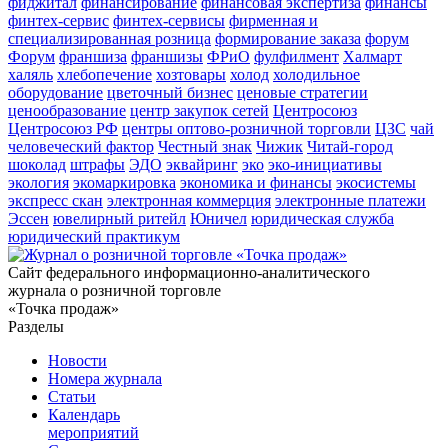
фиджитал
финансирование
финансовая экспертиза
финансы
финтех-сервис
финтех-сервисы
фирменная и
специализированная розница
формирование заказа
форум
Форум
франшиза
франшизы
ФРиО
фулфилмент
Халмарт
халяль
хлебопечение
хозтовары
холод
холодильное
оборудование
цветочный бизнес
ценовые стратегии
ценообразование
центр закупок сетей
Центросоюз
Центросоюз РФ
центры оптово-розничной торговли
ЦЗС
чай
человеческий фактор
Честный знак
Чижик
Читай-город
шоколад
штрафы
ЭДО
эквайринг
эко
эко-инициативы
экология
экомаркировка
экономика и финансы
экосистемы
экспресс скан
электронная коммерция
электронные платежи
Эссен
ювелирный ритейл
Юничел
юридическая служба
юридический практикум
Сайт федерального информационно-аналитического
журнала о розничной торговле
«Точка продаж»
Разделы
Новости
Номера журнала
Статьи
Календарь
мероприятий