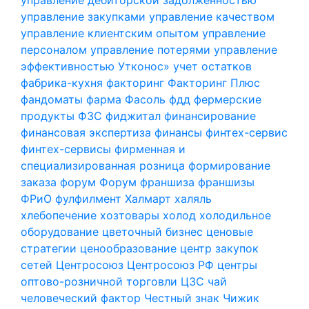
управление закупками
управление качеством
управление клиентским опытом
управление
персоналом
управление потерями
управление
эффективностью
Утконос»
учет остатков
фабрика-кухня
факторинг
Факторинг Плюс
фандоматы
фарма
Фасоль
фдд
фермерские
продукты
ФЗС
фиджитал
финансирование
финансовая экспертиза
финансы
финтех-сервис
финтех-сервисы
фирменная и
специализированная розница
формирование
заказа
форум
Форум
франшиза
франшизы
ФРиО
фулфилмент
Халмарт
халяль
хлебопечение
хозтовары
холод
холодильное
оборудование
цветочный бизнес
ценовые
стратегии
ценообразование
центр закупок
сетей
Центросоюз
Центросоюз РФ
центры
оптово-розничной торговли
ЦЗС
чай
человеческий фактор
Честный знак
Чижик