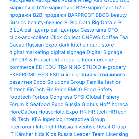
маркетинг
b2b-маркетинг
B2B-маркетинг
b2b
продажи
B2B-продажи
BARPROOF
BBCG
beauty
бизнес
beauty-бизнес
BI
Big Data
Big Data и BI
BILLA
call-центр
call-центры
Castorama
CFO
click-and-collect
Click Collect
CNEWS
Coffee Tea
Cacao Russian Expo
dark kitchen
dark store
digital marketing
digital signage
Digital Signage
DIY
DIY & Household
drogerie
Ecomference
e-
commerce
EDI
EDU-TRAINING STUDIO
e-grocery
EKBPROMO
ESG
ESG и концепция устойчивого
развития
Expo Solutions Group
Familia
fashion
fintech
FinTech
Fix Price
FMCG
Food Safety
foodtech
Forbes Congress
GFSI
Global Fishery
Forum & Seafood Expo Russia
Globus
Hoff
horeca
HoreCaDon
HouseHold Expo
HR
HR tech
HRTech
HR Tech
IKEA
Ingenico
Interactive Group
Interforum
Interlight Russia
Inventive Retail Group
IT
Kärcher
kids
Kids Russia
Leader Team
Licensing