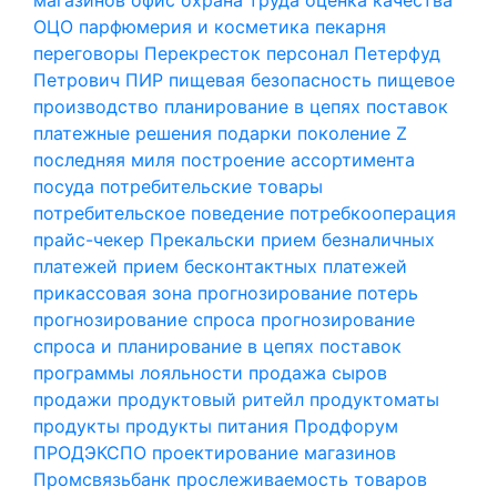
ОЦО
парфюмерия и косметика
пекарня
переговоры
Перекресток
персонал
Петерфуд
Петрович
ПИР
пищевая безопасность
пищевое
производство
планирование в цепях поставок
платежные решения
подарки
поколение Z
последняя миля
построение ассортимента
посуда
потребительские товары
потребительское поведение
потребкооперация
прайс-чекер
Прекальски
прием безналичных
платежей
прием бесконтактных платежей
прикассовая зона
прогнозирование потерь
прогнозирование спроса
прогнозирование
спроса и планирование в цепях поставок
программы лояльности
продажа сыров
продажи
продуктовый ритейл
продуктоматы
продукты
продукты питания
Продфорум
ПРОДЭКСПО
проектирование магазинов
Промсвязьбанк
прослеживаемость товаров