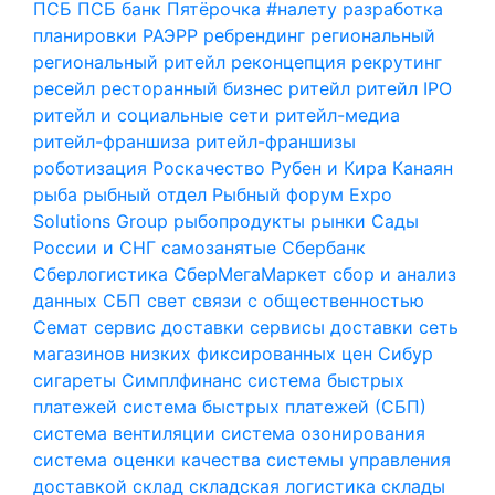
ПСБ
ПСБ банк
Пятёрочка #налету
разработка
планировки
РАЭРР
ребрендинг
региональный
региональный ритейл
реконцепция
рекрутинг
ресейл
ресторанный бизнес
ритейл
ритейл IPO
ритейл и социальные сети
ритейл-медиа
ритейл-франшиза
ритейл-франшизы
роботизация
Роскачество
Рубен и Кира Канаян
рыба
рыбный отдел
Рыбный форум Expo
Solutions Group
рыбопродукты
рынки
Сады
России и СНГ
самозанятые
Сбербанк
Сберлогистика
СберМегаМаркет
сбор и анализ
данных
СБП
свет
связи с общественностью
Семат
сервис доставки
сервисы доставки
сеть
магазинов низких фиксированных цен
Сибур
сигареты
Симплфинанс
система быстрых
платежей
система быстрых платежей (СБП)
система вентиляции
система озонирования
система оценки качества
системы управления
доставкой
склад
складская логистика
склады