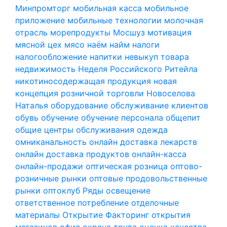
Минпромторг
мобильная касса
мобильное
приложение
мобильные технологии
молочная
отрасль
морепродукты
Мосшуз
мотивация
мясной цех
мясо
наём
найм
налоги
налогообложение
напитки
невыкуп товара
недвижимость
Неделя Российского Ритейла
никотиносодержащая продукция
новая
концепция розничной торговли
Новоселова
Наталья
оборудование
обслуживание клиентов
обувь
обучение
обучение персонала
общепит
общие центры обслуживания
одежда
омниканальность
онлайн доставка лекарств
онлайн доставка продуктов
онлайн-касса
онлайн-продажи
оптическая розница
оптово-
розничные рынки
оптовые продовольственные
рынки
оптоклуб Ряды
освещение
ответственное потребление
отделочные
материалы
Открытие Факторинг
открытия
магазинов
офис
охрана труда
оценка качества