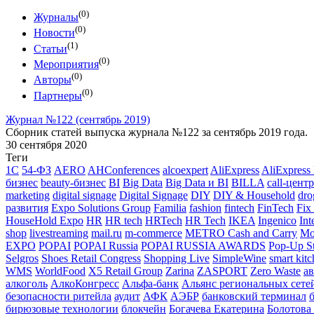
(0)
Журналы
(0)
Новости
(1)
Статьи
(0)
Мероприятия
(0)
Авторы
(0)
Партнеры
Журнал №122 (сентябрь 2019)
Сборник статей выпуска журнала №122 за сентябрь 2019 года.
30 сентября 2020
Теги
1С
54-ФЗ
AERO
AHConferences
alcoexpert
AliExpress
AliExpress
бизнес
beauty-бизнес
BI
Big Data
Big Data и BI
BILLA
call-центр
marketing
digital signage
Digital Signage
DIY
DIY & Household
dro
развития
Expo Solutions Group
Familia
fashion
fintech
FinTech
Fix
HouseHold Expo
HR
HR tech
HRTech
HR Tech
IKEA
Ingenico
Int
shop
livestreaming
mail.ru
m-commerce
METRO Cash and Carry
Mo
EXPO
POPAI
POPAI Russia
POPAI RUSSIA AWARDS
Pop-Up S
Selgros
Shoes Retail Congress
Shopping Live
SimpleWine
smart kit
WMS
WorldFood
X5 Retail Group
Zarina
ZASPORT
Zero Waste
а
алкоголь
АлкоКонгресс
Альфа-банк
Альянс региональных сете
безопасности ритейла
аудит
АФК
АЭБР
банковский терминал
бирюзовые технологии
блокчейн
Богачева Екатерина
Болотова