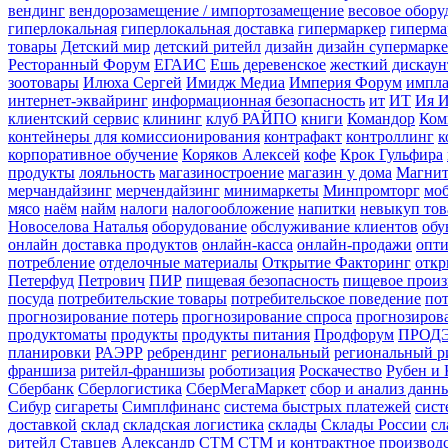
вендинг
вендорозамещение / импортозамещение
весовое обору
гиперлокальная
гиперлокальная доставка
гипермаркер
гиперма
товары
Детский мир
детский ритейл
дизайн
дизайн супермарке
Ресторанный Форум
ЕГАИС
Ешь деревенское
жесткий дискаун
зоотовары
Илюха Сергей
Имидж Медиа
Империя Форум
импла
интернет-эквайринг
информационная безопасность
ит
ИТ
Ия 
клиентский сервис
клининг
клуб РАЙПО
книги
Командор
Ком
контейнеры для комиссионирования
контрафакт
контроллинг
к
корпоративное обучение
Коряков Алексей
кофе
Крок Гульфира
продукты
лояльность
магазиностроение
магазин у дома
Магни
мерчандайзинг
мерчендайзинг
минимаркеты
Минпромторг
моб
мясо
наём
найм
налоги
налогообложение
напитки
невыкуп тов
Новоселова Наталья
оборудование
обслуживание клиентов
обу
онлайн доставка продуктов
онлайн-касса
онлайн-продажи
опти
потребление
отделочные материалы
Открытие Факторинг
откр
Петерфуд
Петрович
ПИР
пищевая безопасность
пищевое произ
посуда
потребительские товары
потребительское поведение
по
прогнозирование потерь
прогнозирование спроса
прогнозирова
продуктоматы
продукты
продукты питания
Продфорум
ПРОД
планировки
РАЭРР
ребрендинг
региональный
региональный р
франшиза
ритейл-франшизы
роботизация
Роскачество
Рубен и 
Сбербанк
Сберлогистика
СберМегаМаркет
сбор и анализ данн
Сибур
сигареты
Симплфинанс
система быстрых платежей
сист
доставкой
склад
складская логистика
склады
Склады России
сл
ритейл
Ставцев Александр
СТМ
СТМ и контрактное производ