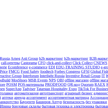
 Russia
Arneg
Asti Group
b2b маркетинг
b2b-маркетинг
B2B-марке
call-центры
Castorama
CFO
click-and-collect
Click Collect
CNEWS
gerie
Ecomference
e-commerce
EDI
EDU-TRAINING STUDIO
e-gr
 Price
FMCG
Food Safety
foodtech
Forbes Congress
GFSI
Global Fis
eractive Group
Interforum
Interlight Russia
Inventive Retail Group
IT
K
sBuild
MosShoes
MSB Events
NPS
OBI
offline магазин
offline маг
tore
POSM
POS-материалы
PRODFOOD
QR-код
Quorum
RAEX
chen
SuperApp
Tadviser
Tatarstan Hospitality Expo
TikTok For Busine
втолавки
автоматизация
автотранспорт
аграрный бизнес
админис
й
аптеки
аренда
ассортимент
ассортиментная матрица
Ассоциаци
банкротство
Бауцентр
Баширов Артур
безопасность
без упаковки
 Ирина
бондовые склады
бытовая техника и электроника
бытова