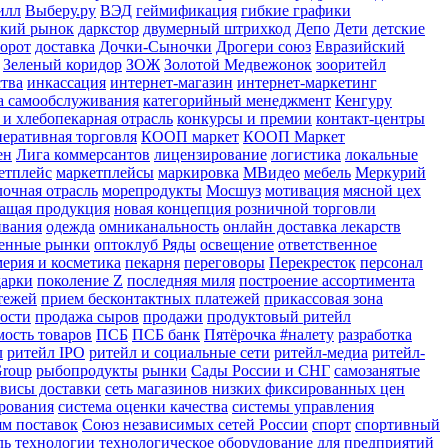
илл
Выберу.ру
ВЭД
геймификация
гибкие графики
кий рынок
даркстор
двумерный штрихкод
Депо
Дети
детские
орот
доставка
Дочки-Сыночки
Дрогери союз
Евразийский
Зеленый коридор
ЗОЖ
Золотой Медвежонок
зооритейл
тва
инкассация
интернет-магазин
интернет-маркетинг
а самообслуживания
категорийный менеджмент
Кенгуру
 и хлебопекарная отрасль
конкурсы и премии
контакт-центры
перативная торговля
КООП маркет
КООП Маркет
ен
Лига коммерсантов
лицензирование
логистика
локальные
етплейс
маркетплейсы
маркировка
МВидео
мебель
Меркурий
очная отрасль
морепродукты
Мосшуз
мотивация
мясной цех
ащая продукция
новая концепция розничной торговли
ивания
одежда
омниканальность
онлайн доставка лекарств
венные рынки
оптоклуб Ряды
освещение
ответственное
ерия и косметика
пекарня
переговоры
Перекресток
персонал
дарки
поколение Z
последняя миля
построение ассортимента
тежей
прием бесконтактных платежей
прикассовая зона
ости
продажа сыров
продажи
продуктовый ритейл
ость товаров
ПСБ
ПСБ банк
Пятёрочка #налету
разработка
л
ритейл IPO
ритейл и социальные сети
ритейл-медиа
ритейл-
Group
рыбопродукты
рынки
Сады России и СНГ
самозанятые
рвисы доставки
сеть магазинов низких фиксированных цен
ирования
система оценки качества
системы управления
ям поставок
Союз независимых сетей России
спорт
спортивный
ль
технологии
технологическое оборудование для предприятий