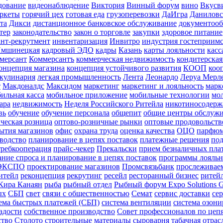
дование
видеонаблюдение
Виктория
Винный форум
вино
Вкусв
ркеты
горячий цех
готовая еда
грузоперевозки
ДаИгра
Даниловс
та
Дикси
дистанционное банковское обслуживание
документооб
тер
законодательство
закон о торговле
закупки
здоровое питание
нт-рекрутмент
инвентаризация
Инвитро
индустрия гостеприимс
Имшинецкая
кадровый ЭДО
кадры
Казань
карты лояльности
касс
мерсант
Коммерсантъ
коммерческая недвижимость
кондитерская
онцепция магазина
концепция устойчивого развития
КООП
коо
кулинария
легкая промышленность
Лента
Леонардо
Леруа Мерл
т
Макдоналдс
Максидом
маркетинг
маркетинг и лояльность
марк
ильная касса
мобильное приложение
мобильные технологии
мол
ара
недвижимость
Неделя Российского Ритейла
никотиносодерж
вь
обучение
обучение персонала
общепит
общие центры обслуж
ческая розница
оптово-розничные рынки
оптовые продовольст
ытия магазинов
офис
охрана труда
оценка качества
ОЦО
парфюм
водство
планирование в цепях поставок
платежные решения
по
требкооперация
прайс-чекер
Прекальски
прием безналичных пла
ние спроса и планирование в цепях поставок
программы лояльн
ЭКСПО
проектирование магазинов
Промсвязьбанк
прослеживаем
итейл
реконцепция
рекрутинг
ресейл
ресторанный бизнес
ритей
Кира Канаян
рыба
рыбный отдел
Рыбный форум Expo Solutions 
ых
СБП
свет
связи с общественностью
Семат
сервис доставки
се
ема быстрых платежей (СБП)
система вентиляции
система озон
адости
собственное производство
Совет профессионалов по цеп
ство
Столото
строительные материалы
сыроварня
табачная отрас