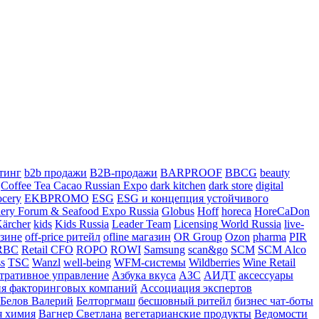
тинг
b2b продажи
B2B-продажи
BARPROOF
BBCG
beauty
Coffee Tea Cacao Russian Expo
dark kitchen
dark store
digital
ocery
EKBPROMO
ESG
ESG и концепция устойчивого
hery Forum & Seafood Expo Russia
Globus
Hoff
horeca
HoreCaDon
ärcher
kids
Kids Russia
Leader Team
Licensing World Russia
live-
азине
off-price ритейл
ofline магазин
OR Group
Ozon
pharma
PIR
RBC
Retail CFO
ROPO
ROWI
Samsung
scan&go
SCM
SCM Alco
ss
TSC
Wanzl
well-being
WFM-системы
Wildberries
Wine Retail
тративное управление
Азбука вкуса
АЗС
АИДТ
аксессуары
я факторинговых компаний
Ассоциация экспертов
Белов Валерий
Белторгмаш
бесшовный ритейл
бизнес чат-боты
я химия
Вагнер Светлана
вегетарианские продукты
Ведомости