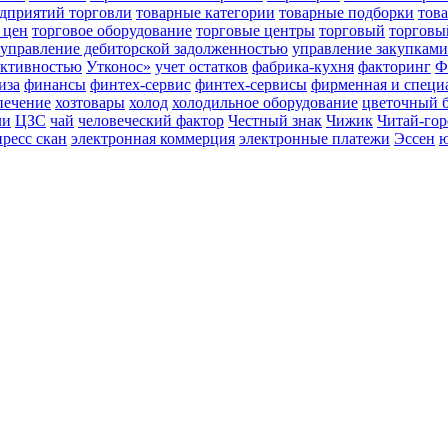
едприятий торговли
товарные категории
товарные подборки
тов
 цен
торговое оборудование
торговые центры
торговый
торговы
управление дебиторской задолженностью
управление закупками
ективностью
Утконос»
учет остатков
фабрика-кухня
факторинг
Ф
иза
финансы
финтех-сервис
финтех-сервисы
фирменная и специ
печение
хозтовары
холод
холодильное оборудование
цветочный 
ли
ЦЗС
чай
человеческий фактор
Честный знак
Чижик
Читай-гор
пресс скан
электронная коммерция
электронные платежи
Эссен
ю