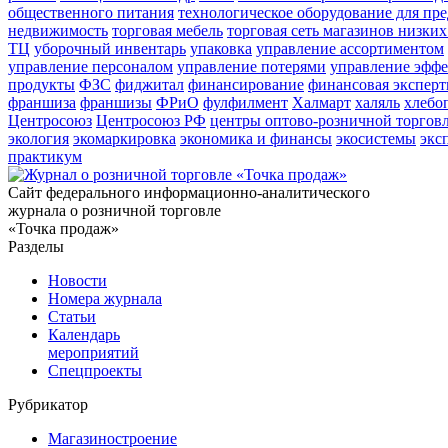
общественного питания
технологическое оборудование для пр
недвижимость
торговая мебель
торговая сеть магазинов низких
ТЦ
уборочный инвентарь
упаковка
управление ассортиментом
управление персоналом
управление потерями
управление эфф
продукты
ФЗС
фиджитал
финансирование
финансовая эксперт
франшиза
франшизы
ФРиО
фулфилмент
Халмарт
халяль
хлебо
Центросоюз
Центросоюз РФ
центры оптово-розничной торгов
экология
экомаркировка
экономика и финансы
экосистемы
экс
практикум
Сайт федерального информационно-аналитического
журнала о розничной торговле
«Точка продаж»
Разделы
Новости
Номера журнала
Статьи
Календарь
мероприятий
Спецпроекты
Рубрикатор
Магазиностроение