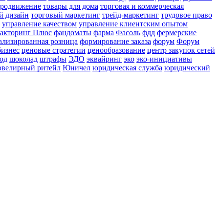
ародвижение
товары для дома
торговая и коммерческая
й дизайн
торговый маркетинг
трейд-маркетинг
трудовое право
управление качеством
управление клиентским опытом
акторинг Плюс
фандоматы
фарма
Фасоль
фдд
фермерские
ализированная розница
формирование заказа
форум
Форум
бизнес
ценовые стратегии
ценообразование
центр закупок сетей
од
шоколад
штрафы
ЭДО
эквайринг
эко
эко-инициативы
велирный ритейл
Юничел
юридическая служба
юридический