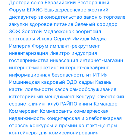
Дрогери союз
Евразийский Ресторанный
Форум
ЕГАИС
Ешь деревенское
жесткий
дискаунтер
законодательство
закон о торговле
закупки
здоровое питание
Зеленый коридор
ЗОЖ
Золотой Медвежонок
зооритейл
зоотовары
Илюха Сергей
Имидж Медиа
Империя Форум
имплант-рекрутмент
инвентаризация
Инвитро
индустрия
гостеприимства
инкассация
интернет-магазин
интернет-маркетинг
интернет-эквайринг
информационная безопасность
ит
ИТ
Ия
Имшинецкая
кадровый ЭДО
кадры
Казань
карты лояльности
касса самообслуживания
категорийный менеджмент
Кенгуру
клиентский
сервис
клининг
клуб РАЙПО
книги
Командор
Коммерсант
Коммерсантъ
коммерческая
недвижимость
кондитерская и хлебопекарная
отрасль
конкурсы и премии
контакт-центры
контейнеры для комиссионирования