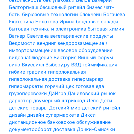
Белторгмаш
бесшовный ритейл
бизнес чат-
боты
бирюзовые технологии
блокчейн
Богачева
Екатерина
Болотова Ирина
бондовые склады
бытовая техника и электроника
бытовая химия
Вагнер Светлана
вегетарианские продукты
Ведомости
вендинг
вендорозамещение /
импортозамещение
весовое оборудование
видеонаблюдение
Виктория
Винный форум
вино
Вкусвилл
Выберу.ру
ВЭД
геймификация
гибкие графики
гиперлокальная
гиперлокальная доставка
гипермаркер
гипермаркеты
горячий цех
готовая еда
грузоперевозки
ДаИгра
Даниловский рынок
даркстор
двумерный штрихкод
Депо
Дети
детские товары
Детский мир
детский ритейл
дизайн
дизайн супермаркета
Дикси
дистанционное банковское обслуживание
документооборот
доставка
Дочки-Сыночки