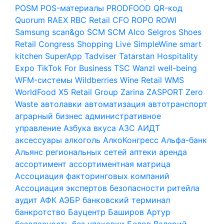
POSM
POS-материалы
PRODFOOD
QR-код
Quorum
RAEX
RBC
Retail CFO
ROPO
ROWI
Samsung
scan&go
SCM
SCM Alco
Selgros
Shoes
Retail Congress
Shopping Live
SimpleWine
smart
kitchen
SuperApp
Tadviser
Tatarstan Hospitality
Expo
TikTok For Business
TSC
Wanzl
well-being
WFM-системы
Wildberries
Wine Retail
WMS
WorldFood
X5 Retail Group
Zarina
ZASPORT
Zero
Waste
автолавки
автоматизация
автотранспорт
аграрный бизнес
административное
управление
Азбука вкуса
АЗС
АИДТ
аксессуары
алкоголь
АлкоКонгресс
Альфа-банк
Альянс региональных сетей
аптеки
аренда
ассортимент
ассортиментная матрица
Ассоциация факторинговых компаний
Ассоциация экспертов безопасности ритейла
аудит
АФК
АЭБР
банковский терминал
банкротство
Бауцентр
Баширов Артур
безопасность
без упаковки
Белов Валерий