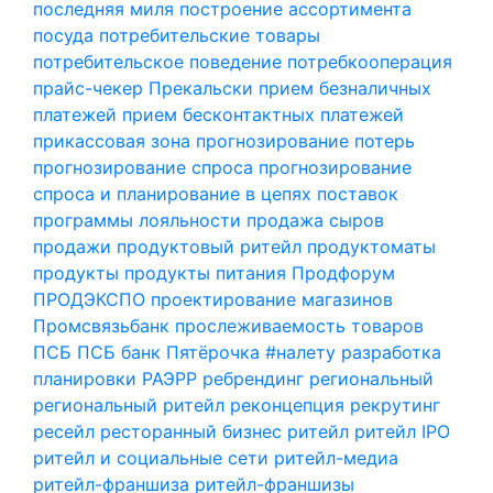
последняя миля
построение ассортимента
посуда
потребительские товары
потребительское поведение
потребкооперация
прайс-чекер
Прекальски
прием безналичных
платежей
прием бесконтактных платежей
прикассовая зона
прогнозирование потерь
прогнозирование спроса
прогнозирование
спроса и планирование в цепях поставок
программы лояльности
продажа сыров
продажи
продуктовый ритейл
продуктоматы
продукты
продукты питания
Продфорум
ПРОДЭКСПО
проектирование магазинов
Промсвязьбанк
прослеживаемость товаров
ПСБ
ПСБ банк
Пятёрочка #налету
разработка
планировки
РАЭРР
ребрендинг
региональный
региональный ритейл
реконцепция
рекрутинг
ресейл
ресторанный бизнес
ритейл
ритейл IPO
ритейл и социальные сети
ритейл-медиа
ритейл-франшиза
ритейл-франшизы