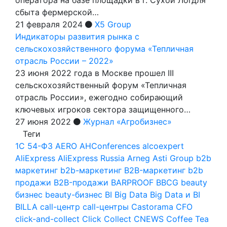
сбыта фермерской…
21 февраля 2024
X5 Group
Индикаторы развития рынка с
сельскохозяйственного форума «Тепличная
отрасль России – 2022»
23 июня 2022 года в Москве прошел III
сельскохозяйственный форум «Тепличная
отрасль России», ежегодно собирающий
ключевых игроков сектора защищенного…
27 июня 2022
Журнал «Агробизнес»
Теги
1С
54-ФЗ
AERO
AHConferences
alcoexpert
AliExpress
AliExpress Russia
Arneg
Asti Group
b2b
маркетинг
b2b-маркетинг
B2B-маркетинг
b2b
продажи
B2B-продажи
BARPROOF
BBCG
beauty
бизнес
beauty-бизнес
BI
Big Data
Big Data и BI
BILLA
call-центр
call-центры
Castorama
CFO
click-and-collect
Click Collect
CNEWS
Coffee Tea