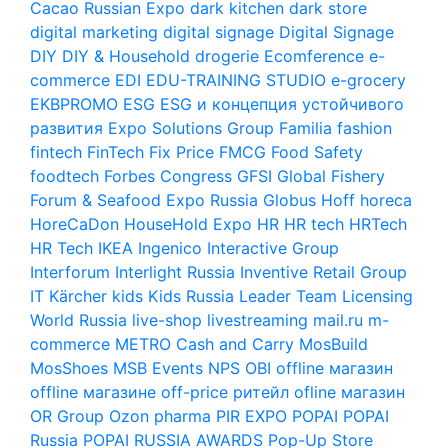
Cacao Russian Expo
dark kitchen
dark store
digital marketing
digital signage
Digital Signage
DIY
DIY & Household
drogerie
Ecomference
e-
commerce
EDI
EDU-TRAINING STUDIO
e-grocery
EKBPROMO
ESG
ESG и концепция устойчивого
развития
Expo Solutions Group
Familia
fashion
fintech
FinTech
Fix Price
FMCG
Food Safety
foodtech
Forbes Congress
GFSI
Global Fishery
Forum & Seafood Expo Russia
Globus
Hoff
horeca
HoreCaDon
HouseHold Expo
HR
HR tech
HRTech
HR Tech
IKEA
Ingenico
Interactive Group
Interforum
Interlight Russia
Inventive Retail Group
IT
Kärcher
kids
Kids Russia
Leader Team
Licensing
World Russia
live-shop
livestreaming
mail.ru
m-
commerce
METRO Cash and Carry
MosBuild
MosShoes
MSB Events
NPS
OBI
offline магазин
offline магазине
off-price ритейл
ofline магазин
OR Group
Ozon
pharma
PIR EXPO
POPAI
POPAI
Russia
POPAI RUSSIA AWARDS
Pop-Up Store