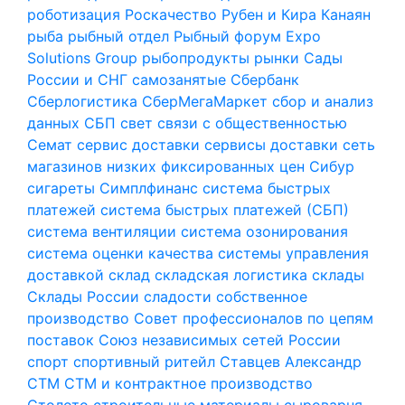
роботизация
Роскачество
Рубен и Кира Канаян
рыба
рыбный отдел
Рыбный форум Expo
Solutions Group
рыбопродукты
рынки
Сады
России и СНГ
самозанятые
Сбербанк
Сберлогистика
СберМегаМаркет
сбор и анализ
данных
СБП
свет
связи с общественностью
Семат
сервис доставки
сервисы доставки
сеть
магазинов низких фиксированных цен
Сибур
сигареты
Симплфинанс
система быстрых
платежей
система быстрых платежей (СБП)
система вентиляции
система озонирования
система оценки качества
системы управления
доставкой
склад
складская логистика
склады
Склады России
сладости
собственное
производство
Совет профессионалов по цепям
поставок
Союз независимых сетей России
спорт
спортивный ритейл
Ставцев Александр
СТМ
СТМ и контрактное производство
Столото
строительные материалы
сыроварня