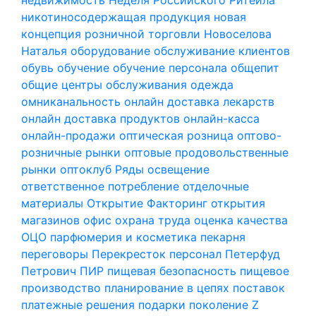
никотиносодержащая продукция
новая
концепция розничной торговли
Новоселова
Наталья
оборудование
обслуживание клиентов
обувь
обучение
обучение персонала
общепит
общие центры обслуживания
одежда
омниканальность
онлайн доставка лекарств
онлайн доставка продуктов
онлайн-касса
онлайн-продажи
оптическая розница
оптово-
розничные рынки
оптовые продовольственные
рынки
оптоклуб Ряды
освещение
ответственное потребление
отделочные
материалы
Открытие Факторинг
открытия
магазинов
офис
охрана труда
оценка качества
ОЦО
парфюмерия и косметика
пекарня
переговоры
Перекресток
персонал
Петерфуд
Петрович
ПИР
пищевая безопасность
пищевое
производство
планирование в цепях поставок
платежные решения
подарки
поколение Z