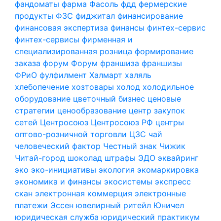
фандоматы
фарма
Фасоль
фдд
фермерские
продукты
ФЗС
фиджитал
финансирование
финансовая экспертиза
финансы
финтех-сервис
финтех-сервисы
фирменная и
специализированная розница
формирование
заказа
форум
Форум
франшиза
франшизы
ФРиО
фулфилмент
Халмарт
халяль
хлебопечение
хозтовары
холод
холодильное
оборудование
цветочный бизнес
ценовые
стратегии
ценообразование
центр закупок
сетей
Центросоюз
Центросоюз РФ
центры
оптово-розничной торговли
ЦЗС
чай
человеческий фактор
Честный знак
Чижик
Читай-город
шоколад
штрафы
ЭДО
эквайринг
эко
эко-инициативы
экология
экомаркировка
экономика и финансы
экосистемы
экспресс
скан
электронная коммерция
электронные
платежи
Эссен
ювелирный ритейл
Юничел
юридическая служба
юридический практикум