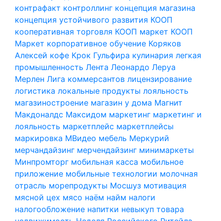
контрафакт
контроллинг
концепция магазина
концепция устойчивого развития
КООП
кооперативная торговля
КООП маркет
КООП
Маркет
корпоративное обучение
Коряков
Алексей
кофе
Крок Гульфира
кулинария
легкая
промышленность
Лента
Леонардо
Леруа
Мерлен
Лига коммерсантов
лицензирование
логистика
локальные продукты
лояльность
магазиностроение
магазин у дома
Магнит
Макдоналдс
Максидом
маркетинг
маркетинг и
лояльность
маркетплейс
маркетплейсы
маркировка
МВидео
мебель
Меркурий
мерчандайзинг
мерчендайзинг
минимаркеты
Минпромторг
мобильная касса
мобильное
приложение
мобильные технологии
молочная
отрасль
морепродукты
Мосшуз
мотивация
мясной цех
мясо
наём
найм
налоги
налогообложение
напитки
невыкуп товара
недвижимость
Неделя Российского Ритейла