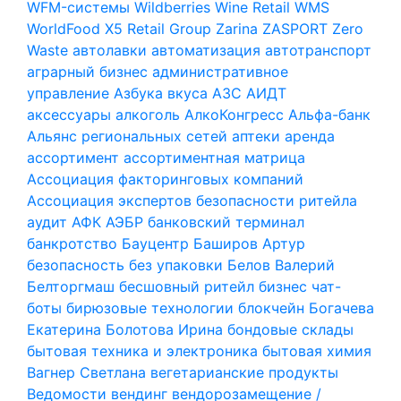
WFM-системы
Wildberries
Wine Retail
WMS
WorldFood
X5 Retail Group
Zarina
ZASPORT
Zero
Waste
автолавки
автоматизация
автотранспорт
аграрный бизнес
административное
управление
Азбука вкуса
АЗС
АИДТ
аксессуары
алкоголь
АлкоКонгресс
Альфа-банк
Альянс региональных сетей
аптеки
аренда
ассортимент
ассортиментная матрица
Ассоциация факторинговых компаний
Ассоциация экспертов безопасности ритейла
аудит
АФК
АЭБР
банковский терминал
банкротство
Бауцентр
Баширов Артур
безопасность
без упаковки
Белов Валерий
Белторгмаш
бесшовный ритейл
бизнес чат-
боты
бирюзовые технологии
блокчейн
Богачева
Екатерина
Болотова Ирина
бондовые склады
бытовая техника и электроника
бытовая химия
Вагнер Светлана
вегетарианские продукты
Ведомости
вендинг
вендорозамещение /