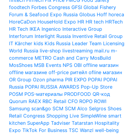
foodtech
Forbes Congress
GFSI
Global Fishery
Forum & Seafood Expo Russia
Globus
Hoff
horeca
HoreCaDon
HouseHold Expo
HR
HR tech
HRTech
HR Tech
IKEA
Ingenico
Interactive Group
Interforum
Interlight Russia
Inventive Retail Group
IT
Kärcher
kids
Kids Russia
Leader Team
Licensing
World Russia
live-shop
livestreaming
mail.ru
m-
commerce
METRO Cash and Carry
MosBuild
MosShoes
MSB Events
NPS
OBI
offline магазин
offline магазине
off-price ритейл
ofline магазин
OR Group
Ozon
pharma
PIR EXPO
POPAI
POPAI
Russia
POPAI RUSSIA AWARDS
Pop-Up Store
POSM
POS-материалы
PRODFOOD
QR-код
Quorum
RAEX
RBC
Retail CFO
ROPO
ROWI
Samsung
scan&go
SCM
SCM Alco
Selgros
Shoes
Retail Congress
Shopping Live
SimpleWine
smart
kitchen
SuperApp
Tadviser
Tatarstan Hospitality
Expo
TikTok For Business
TSC
Wanzl
well-being