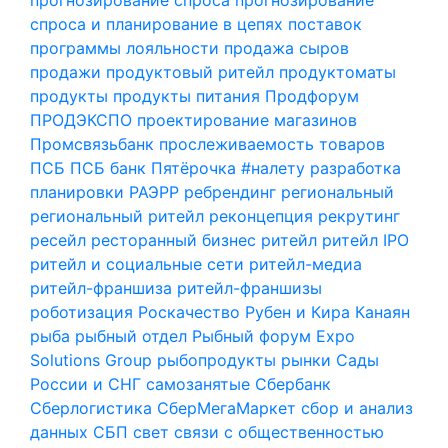
спроса и планирование в цепях поставок
программы лояльности
продажа сыров
продажи
продуктовый ритейл
продуктоматы
продукты
продукты питания
Продфорум
ПРОДЭКСПО
проектирование магазинов
Промсвязьбанк
прослеживаемость товаров
ПСБ
ПСБ банк
Пятёрочка #налету
разработка
планировки
РАЭРР
ребрендинг
региональный
региональный ритейл
реконцепция
рекрутинг
ресейл
ресторанный бизнес
ритейл
ритейл IPO
ритейл и социальные сети
ритейл-медиа
ритейл-франшиза
ритейл-франшизы
роботизация
Роскачество
Рубен и Кира Канаян
рыба
рыбный отдел
Рыбный форум Expo
Solutions Group
рыбопродукты
рынки
Сады
России и СНГ
самозанятые
Сбербанк
Сберлогистика
СберМегаМаркет
сбор и анализ
данных
СБП
свет
связи с общественностью