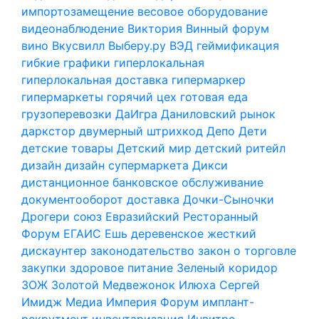
импортозамещение
весовое оборудование
видеонаблюдение
Виктория
Винный форум
вино
Вкусвилл
Выберу.ру
ВЭД
геймификация
гибкие графики
гиперлокальная
гиперлокальная доставка
гипермаркер
гипермаркеты
горячий цех
готовая еда
грузоперевозки
ДаИгра
Даниловский рынок
даркстор
двумерный штрихкод
Депо
Дети
детские товары
Детский мир
детский ритейл
дизайн
дизайн супермаркета
Дикси
дистанционное банковское обслуживание
документооборот
доставка
Дочки-Сыночки
Дрогери союз
Евразийский Ресторанный
Форум
ЕГАИС
Ешь деревенское
жесткий
дискаунтер
законодательство
закон о торговле
закупки
здоровое питание
Зеленый коридор
ЗОЖ
Золотой Медвежонок
Илюха Сергей
Имидж Медиа
Империя Форум
имплант-
рекрутмент
инвентаризация
Инвитро