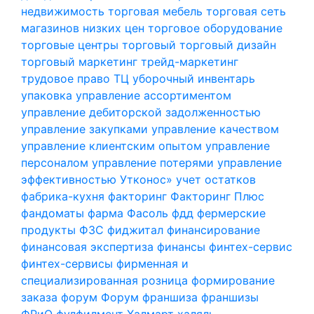
недвижимость
торговая мебель
торговая сеть
магазинов низких цен
торговое оборудование
торговые центры
торговый
торговый дизайн
торговый маркетинг
трейд-маркетинг
трудовое право
ТЦ
уборочный инвентарь
упаковка
управление ассортиментом
управление дебиторской задолженностью
управление закупками
управление качеством
управление клиентским опытом
управление
персоналом
управление потерями
управление
эффективностью
Утконос»
учет остатков
фабрика-кухня
факторинг
Факторинг Плюс
фандоматы
фарма
Фасоль
фдд
фермерские
продукты
ФЗС
фиджитал
финансирование
финансовая экспертиза
финансы
финтех-сервис
финтех-сервисы
фирменная и
специализированная розница
формирование
заказа
форум
Форум
франшиза
франшизы
ФРиО
фулфилмент
Халмарт
халяль