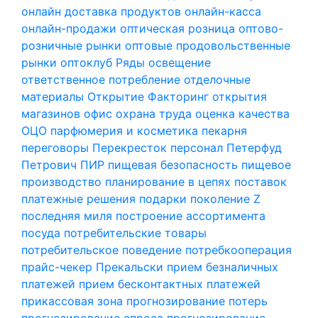
онлайн доставка продуктов
онлайн-касса
онлайн-продажи
оптическая розница
оптово-
розничные рынки
оптовые продовольственные
рынки
оптоклуб Ряды
освещение
ответственное потребление
отделочные
материалы
Открытие Факторинг
открытия
магазинов
офис
охрана труда
оценка качества
ОЦО
парфюмерия и косметика
пекарня
переговоры
Перекресток
персонал
Петерфуд
Петрович
ПИР
пищевая безопасность
пищевое
производство
планирование в цепях поставок
платежные решения
подарки
поколение Z
последняя миля
построение ассортимента
посуда
потребительские товары
потребительское поведение
потребкооперация
прайс-чекер
Прекальски
прием безналичных
платежей
прием бесконтактных платежей
прикассовая зона
прогнозирование потерь
прогнозирование спроса
прогнозирование