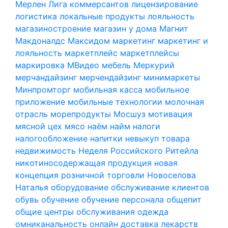
Мерлен
Лига коммерсантов
лицензирование
логистика
локальные продукты
лояльность
магазиностроение
магазин у дома
Магнит
Макдоналдс
Максидом
маркетинг
маркетинг и
лояльность
маркетплейс
маркетплейсы
маркировка
МВидео
мебель
Меркурий
мерчандайзинг
мерчендайзинг
минимаркеты
Минпромторг
мобильная касса
мобильное
приложение
мобильные технологии
молочная
отрасль
морепродукты
Мосшуз
мотивация
мясной цех
мясо
наём
найм
налоги
налогообложение
напитки
невыкуп товара
недвижимость
Неделя Российского Ритейла
никотиносодержащая продукция
новая
концепция розничной торговли
Новоселова
Наталья
оборудование
обслуживание клиентов
обувь
обучение
обучение персонала
общепит
общие центры обслуживания
одежда
омниканальность
онлайн доставка лекарств