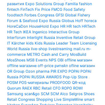
развития
Expo Solutions Group
Familia
fashion
fintech
FinTech
Fix Price
FMCG
Food Safety
foodtech
Forbes Congress
GFSI
Global Fishery
Forum & Seafood Expo Russia
Globus
Hoff
horeca
HoreCaDon
HouseHold Expo
HR
HR tech
HRTech
HR Tech
IKEA
Ingenico
Interactive Group
Interforum
Interlight Russia
Inventive Retail Group
IT
Kärcher
kids
Kids Russia
Leader Team
Licensing
World Russia
live-shop
livestreaming
mail.ru
m-
commerce
METRO Cash and Carry
MosBuild
MosShoes
MSB Events
NPS
OBI
offline магазин
offline магазине
off-price ритейл
ofline магазин
OR Group
Ozon
pharma
PIR EXPO
POPAI
POPAI
Russia
POPAI RUSSIA AWARDS
Pop-Up Store
POSM
POS-материалы
PRODFOOD
QR-код
Quorum
RAEX
RBC
Retail CFO
ROPO
ROWI
Samsung
scan&go
SCM
SCM Alco
Selgros
Shoes
Retail Congress
Shopping Live
SimpleWine
smart
kitchen
SuperApp
Tadviser
Tatarstan Hospitality