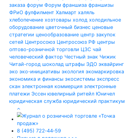
заказа
форум
Форум
франшиза
франшизы
ФРиО
фулфилмент
Халмарт
халяль
хлебопечение
хозтовары
холод
холодильное
оборудование
цветочный бизнес
ценовые
стратегии
ценообразование
центр закупок
сетей
Центросоюз
Центросоюз РФ
центры
оптово-розничной торговли
ЦЗС
чай
человеческий фактор
Честный знак
Чижик
Читай-город
шоколад
штрафы
ЭДО
эквайринг
эко
эко-инициативы
экология
экомаркировка
экономика и финансы
экосистемы
экспресс
скан
электронная коммерция
электронные
платежи
Эссен
ювелирный ритейл
Юничел
юридическая служба
юридический практикум
8 (495) 722‑44‑59
Письмо в редакцию >>>