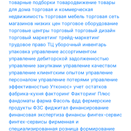
товарные подборки
товародвижение
товары
для дома
торговая и коммерческая
недвижимость
торговая мебель
торговая сеть
магазинов низких цен
торговое оборудование
торговые центры
торговый
торговый дизайн
торговый маркетинг
трейд-маркетинг
трудовое право
ТЦ
уборочный инвентарь
упаковка
управление ассортиментом
управление дебиторской задолженностью
управление закупками
управление качеством
управление клиентским опытом
управление
персоналом
управление потерями
управление
эффективностью
Утконос»
учет остатков
фабрика-кухня
факторинг
Факторинг Плюс
фандоматы
фарма
Фасоль
фдд
фермерские
продукты
ФЗС
фиджитал
финансирование
финансовая экспертиза
финансы
финтех-сервис
финтех-сервисы
фирменная и
специализированная розница
формирование