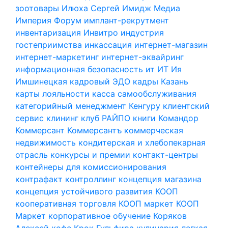
зоотовары
Илюха Сергей
Имидж Медиа
Империя Форум
имплант-рекрутмент
инвентаризация
Инвитро
индустрия
гостеприимства
инкассация
интернет-магазин
интернет-маркетинг
интернет-эквайринг
информационная безопасность
ит
ИТ
Ия
Имшинецкая
кадровый ЭДО
кадры
Казань
карты лояльности
касса самообслуживания
категорийный менеджмент
Кенгуру
клиентский
сервис
клининг
клуб РАЙПО
книги
Командор
Коммерсант
Коммерсантъ
коммерческая
недвижимость
кондитерская и хлебопекарная
отрасль
конкурсы и премии
контакт-центры
контейнеры для комиссионирования
контрафакт
контроллинг
концепция магазина
концепция устойчивого развития
КООП
кооперативная торговля
КООП маркет
КООП
Маркет
корпоративное обучение
Коряков
Алексей
кофе
Крок Гульфира
кулинария
легкая