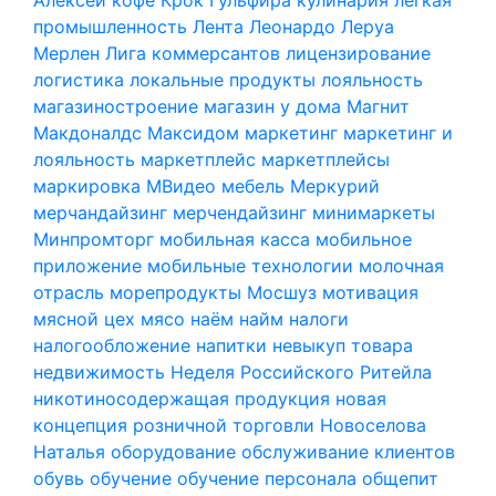
промышленность
Лента
Леонардо
Леруа
Мерлен
Лига коммерсантов
лицензирование
логистика
локальные продукты
лояльность
магазиностроение
магазин у дома
Магнит
Макдоналдс
Максидом
маркетинг
маркетинг и
лояльность
маркетплейс
маркетплейсы
маркировка
МВидео
мебель
Меркурий
мерчандайзинг
мерчендайзинг
минимаркеты
Минпромторг
мобильная касса
мобильное
приложение
мобильные технологии
молочная
отрасль
морепродукты
Мосшуз
мотивация
мясной цех
мясо
наём
найм
налоги
налогообложение
напитки
невыкуп товара
недвижимость
Неделя Российского Ритейла
никотиносодержащая продукция
новая
концепция розничной торговли
Новоселова
Наталья
оборудование
обслуживание клиентов
обувь
обучение
обучение персонала
общепит