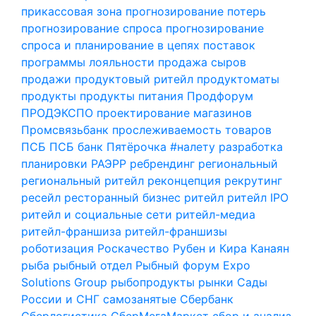
прикассовая зона
прогнозирование потерь
прогнозирование спроса
прогнозирование
спроса и планирование в цепях поставок
программы лояльности
продажа сыров
продажи
продуктовый ритейл
продуктоматы
продукты
продукты питания
Продфорум
ПРОДЭКСПО
проектирование магазинов
Промсвязьбанк
прослеживаемость товаров
ПСБ
ПСБ банк
Пятёрочка #налету
разработка
планировки
РАЭРР
ребрендинг
региональный
региональный ритейл
реконцепция
рекрутинг
ресейл
ресторанный бизнес
ритейл
ритейл IPO
ритейл и социальные сети
ритейл-медиа
ритейл-франшиза
ритейл-франшизы
роботизация
Роскачество
Рубен и Кира Канаян
рыба
рыбный отдел
Рыбный форум Expo
Solutions Group
рыбопродукты
рынки
Сады
России и СНГ
самозанятые
Сбербанк
Сберлогистика
СберМегаМаркет
сбор и анализ