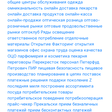
общие центры обслуживания
одежда
омниканальность
онлайн доставка лекарств
онлайн доставка продуктов
онлайн-касса
онлайн-продажи
оптическая розница
оптово-
розничные рынки
оптовые продовольственные
рынки
оптоклуб Ряды
освещение
ответственное потребление
отделочные
материалы
Открытие Факторинг
открытия
магазинов
офис
охрана труда
оценка качества
ОЦО
парфюмерия и косметика
пекарня
переговоры
Перекресток
персонал
Петерфуд
Петрович
ПИР
пищевая безопасность
пищевое
производство
планирование в цепях поставок
платежные решения
подарки
поколение Z
последняя миля
построение ассортимента
посуда
потребительские товары
потребительское поведение
потребкооперация
прайс-чекер
Прекальски
прием безналичных
платежей
прием бесконтактных платежей