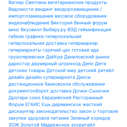
Вагнер Светлана
вегетарианские продукты
Ведомости
вендинг
вендорозамещение /
импортозамещение
весовое оборудование
видеонаблюдение
Виктория
Винный форум
вино
Вкусвилл
Выберу.ру
ВЭД
геймификация
гибкие графики
гиперлокальная
гиперлокальная доставка
гипермаркер
гипермаркеты
горячий цех
готовая еда
грузоперевозки
ДаИгра
Даниловский рынок
даркстор
двумерный штрихкод
Депо
Дети
детские товары
Детский мир
детский ритейл
дизайн
дизайн супермаркета
Дикси
дистанционное банковское обслуживание
документооборот
доставка
Дочки-Сыночки
Дрогери союз
Евразийский Ресторанный
Форум
ЕГАИС
Ешь деревенское
жесткий
дискаунтер
законодательство
закон о торговле
закупки
здоровое питание
Зеленый коридор
ЗОЖ
Золотой Медвежонок
зооритейл