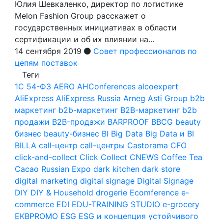
Юлия Шевкаленко, директор по логистике
Melon Fashion Group расскажет о
государственных инициативах в области
сертификации и об их влиянии на…
14 сентября 2019
Совет профессионалов по
цепям поставок
Теги
1С
54-ФЗ
AERO
AHConferences
alcoexpert
AliExpress
AliExpress Russia
Arneg
Asti Group
b2b
маркетинг
b2b-маркетинг
B2B-маркетинг
b2b
продажи
B2B-продажи
BARPROOF
BBCG
beauty
бизнес
beauty-бизнес
BI
Big Data
Big Data и BI
BILLA
call-центр
call-центры
Castorama
CFO
click-and-collect
Click Collect
CNEWS
Coffee Tea
Cacao Russian Expo
dark kitchen
dark store
digital marketing
digital signage
Digital Signage
DIY
DIY & Household
drogerie
Ecomference
e-
commerce
EDI
EDU-TRAINING STUDIO
e-grocery
EKBPROMO
ESG
ESG и концепция устойчивого