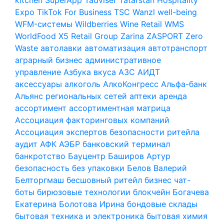
Expo
TikTok For Business
TSC
Wanzl
well-being
WFM-системы
Wildberries
Wine Retail
WMS
WorldFood
X5 Retail Group
Zarina
ZASPORT
Zero
Waste
автолавки
автоматизация
автотранспорт
аграрный бизнес
административное
управление
Азбука вкуса
АЗС
АИДТ
аксессуары
алкоголь
АлкоКонгресс
Альфа-банк
Альянс региональных сетей
аптеки
аренда
ассортимент
ассортиментная матрица
Ассоциация факторинговых компаний
Ассоциация экспертов безопасности ритейла
аудит
АФК
АЭБР
банковский терминал
банкротство
Бауцентр
Баширов Артур
безопасность
без упаковки
Белов Валерий
Белторгмаш
бесшовный ритейл
бизнес чат-
боты
бирюзовые технологии
блокчейн
Богачева
Екатерина
Болотова Ирина
бондовые склады
бытовая техника и электроника
бытовая химия