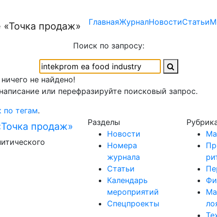
Главная
Журнал
Новости
Статьи
М
Поиск по запросу:
 ничего не найдено!
написание или перефразируйте поисковый запрос.
 по тегам
.
Разделы
Рубрик
Новости
Ма
литического
Номера
Пр
журнала
ри
Статьи
Пе
Календарь
Фи
мероприятий
Ма
Спецпроекты
ло
Те