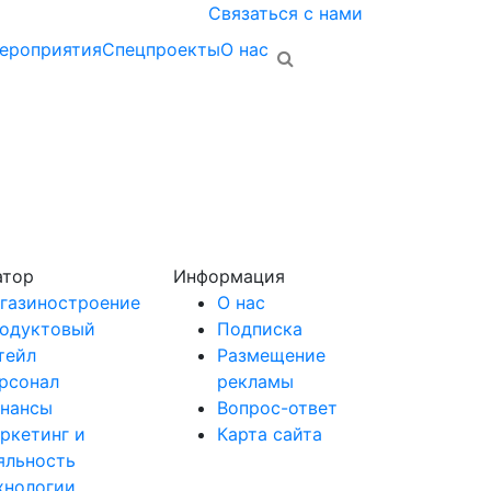
Связаться с нами
ероприятия
Спецпроекты
О нас
атор
Информация
газиностроение
О нас
одуктовый
Подписка
тейл
Размещение
рсонал
рекламы
нансы
Вопрос-ответ
ркетинг и
Карта сайта
яльность
хнологии